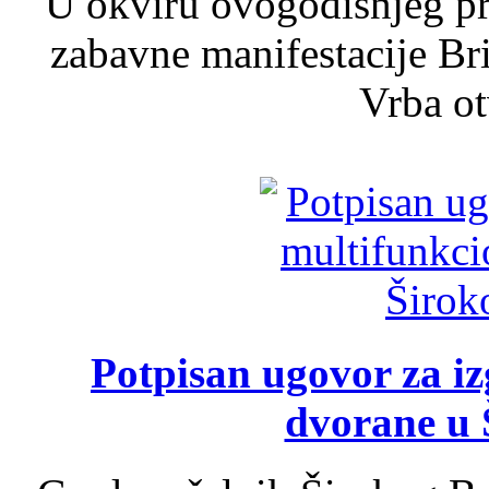
U okviru ovogodišnjeg pr
zabavne manifestacije Bri
Vrba ot
Potpisan ugovor za i
dvorane u 