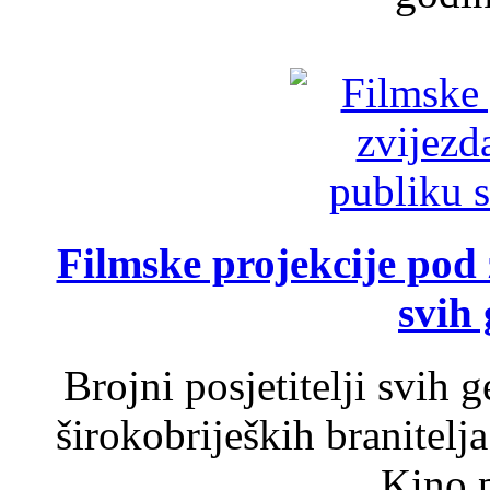
Filmske projekcije pod
svih 
Brojni posjetitelji svih 
širokobrijeških branitel
„Kino p