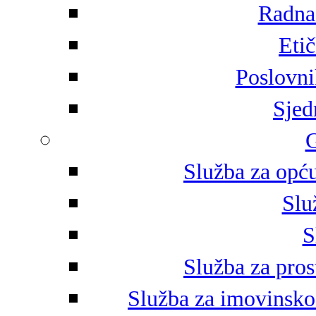
Radna 
Eti
Poslovni
Sjed
G
Služba za opću
Slu
S
Služba za pros
Služba za imovinsko-