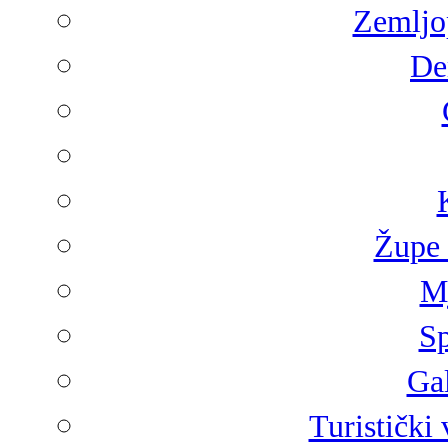
Zemljop
De
Župe 
Mj
Sp
Gal
Turistički 