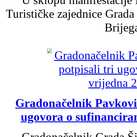
Turističke zajednice Grada
Brijega
Gradonačelnik Pavković 
ugovora o sufinancira
Gradonačelnik Grada Ši