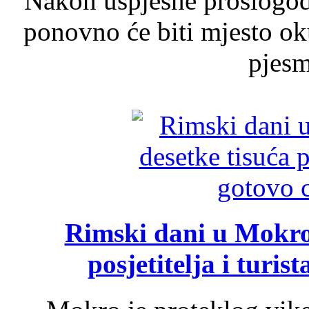
Nakon uspješne prošlogodi
ponovno će biti mjesto ok
pjesme
Rimski dani u Mokrom
posjetitelja i turist