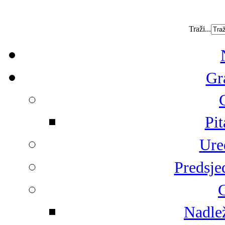
Traži...
Gr
Pit
Ure
Predsje
G
Nadlež