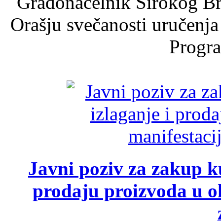
Gradonačelnik Širokog Br
Orašju svečanosti uručenja
Progra
Javni poziv za zakup ku
prodaju proizvoda u ok