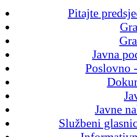
Pitajte predsj
Gra
Gra
Javna po
Poslovno 
Dokum
Ja
Javne n
Službeni glasni
Informativni