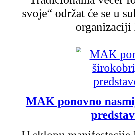
svoje“ održat će se u s
organizaciji
MAK ponovno nasmija
predsta
U sklopu manifestacije 