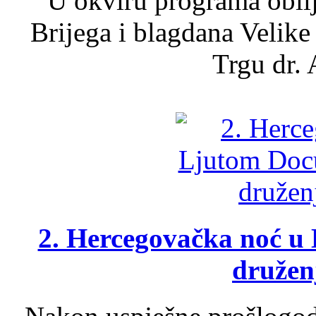
U okviru programa obil
Brijega i blagdana Velike
Trgu dr. 
2. Hercegovačka noć u 
druženj