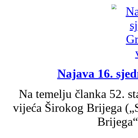
Najava 16. sjed
Na temelju članka 52. s
vijeća Širokog Brijega (
Brijega“,