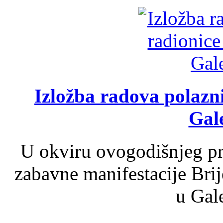
Izložba radova polazn
Gale
U okviru ovogodišnjeg pr
zabavne manifestacije Brij
u Gale