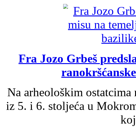
Fra Jozo Grbeš predsla
ranokršćanske
Na arheološkim ostatcima 
iz 5. i 6. stoljeća u Mokro
koj