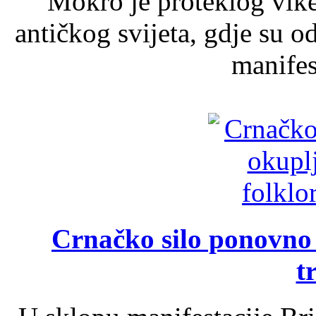
Mokro je proteklog vik
antičkog svijeta, gdje su 
manifest
Crnačko silo ponovno o
t