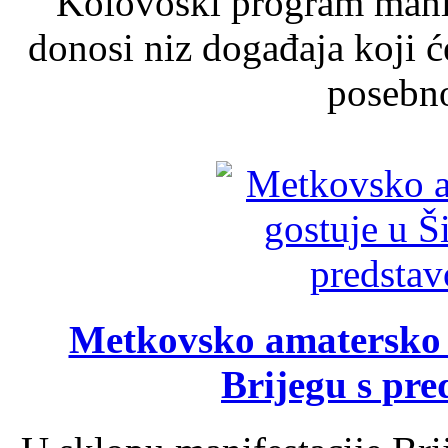
Kolovoški program manif
donosi niz događaja koji ć
posebno
Metkovsko amatersko k
Brijegu s pr