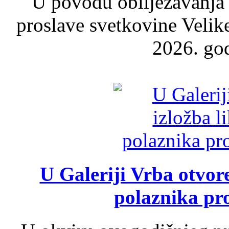
U povodu obilježavanja
proslave svetkovine Velik
2026. god
U Galeriji Vrba otvor
polaznika pr