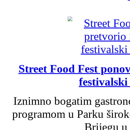
Street Food Fest ponov
festivalski
Iznimno bogatim gastron
programom u Parku široko
Brijegu u 