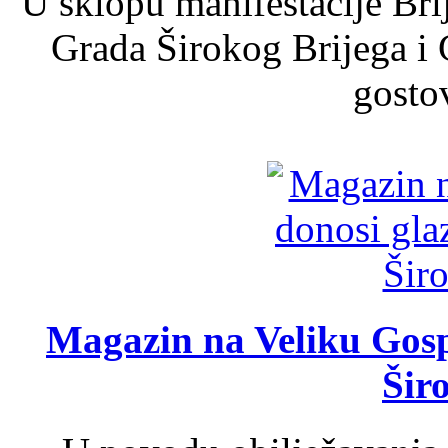
U sklopu manifestacije Bri
Grada Širokog Brijega i 
gosto
Magazin na Veliku Gosp
Šir