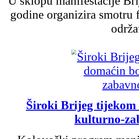
U sklopu manifestacije Br
godine organizira smotru f
održat
Široki Brijeg tijeko
kulturno-z