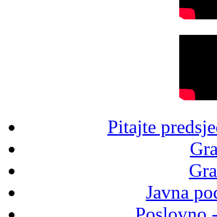
Pitajte predsj
Gra
Gra
Javna po
Poslovno 