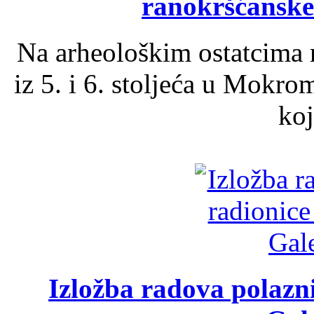
ranokršćanske
Na arheološkim ostatcima 
iz 5. i 6. stoljeća u Mokro
koj
Izložba radova polazn