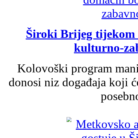
Široki Brijeg tijeko
kulturno-z
Kolovoški program manif
donosi niz događaja koji ć
posebno