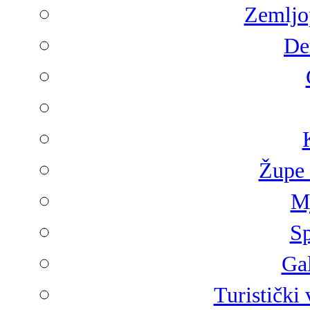
Zemljop
De
Župe 
Mj
Sp
Gal
Turistički 