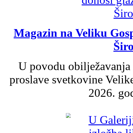
Magazin na Veliku Gosp
Šir
U povodu obilježavanja
proslave svetkovine Velik
2026. god