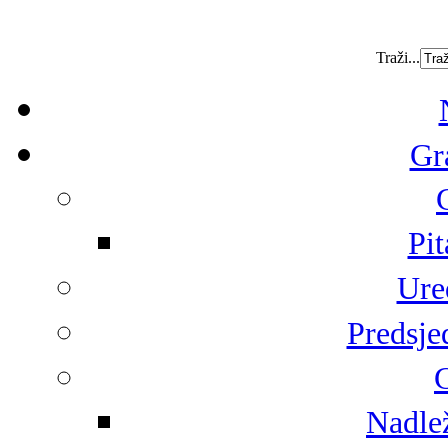
Traži...
Gr
Pit
Ure
Predsje
G
Nadlež