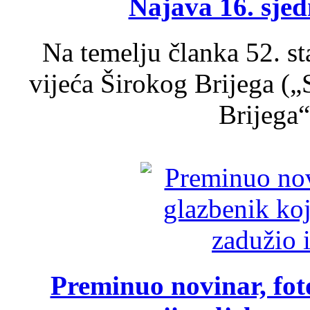
Najava 16. sjed
Na temelju članka 52. s
vijeća Širokog Brijega (
Brijega“,
Preminuo novinar, foto