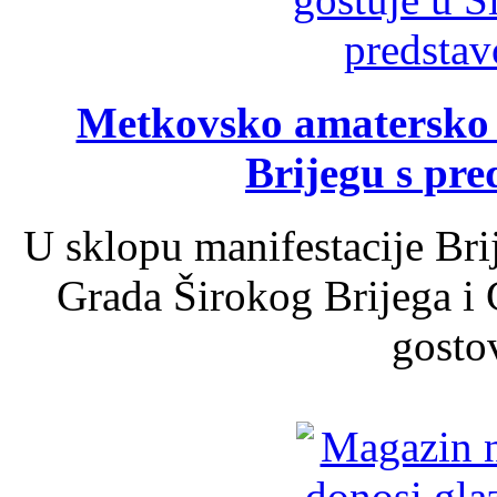
Metkovsko amatersko k
Brijegu s pr
U sklopu manifestacije Bri
Grada Širokog Brijega i 
gosto