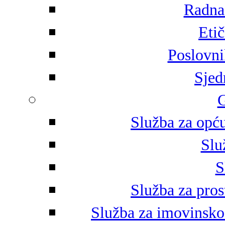
Radna 
Eti
Poslovni
Sjed
G
Služba za opću
Slu
S
Služba za pros
Služba za imovinsko-