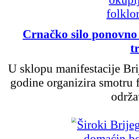
Crnačko silo ponovno o
t
U sklopu manifestacije Br
godine organizira smotru f
održat