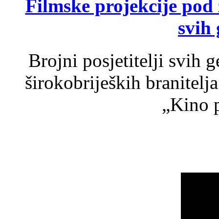
Filmske projekcije pod
svih 
Brojni posjetitelji svih 
širokobrijeških branitel
„Kino p