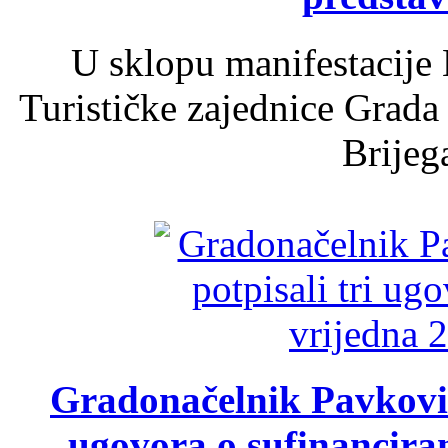
U sklopu manifestacije 
Turističke zajednice Grada
Brijega
Gradonačelnik Pavković 
ugovora o sufinancira