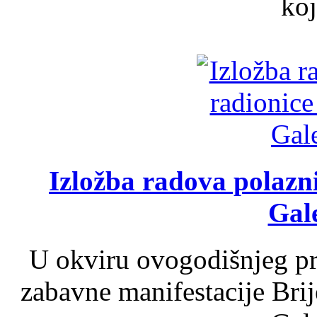
koj
Izložba radova polazn
Gale
U okviru ovogodišnjeg pr
zabavne manifestacije Brij