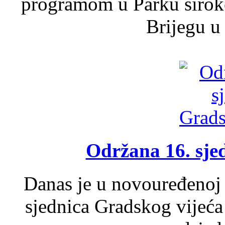
programom u Parku široko
Brijegu u 
Održana 16. sje
Danas je u novouređenoj 
sjednica Gradskog vijeća