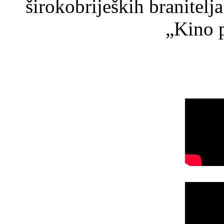
širokobrijeških branitel
„Kino p