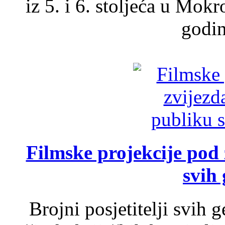
iz 5. i 6. stoljeća u Mok
godin
Filmske projekcije pod
svih 
Brojni posjetitelji svih 