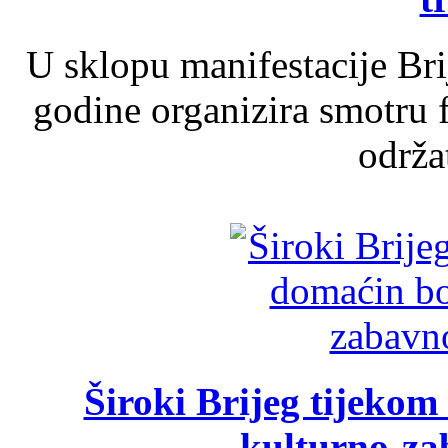
U sklopu manifestacije Br
godine organizira smotru f
održat
Široki Brijeg tijeko
kulturno-z