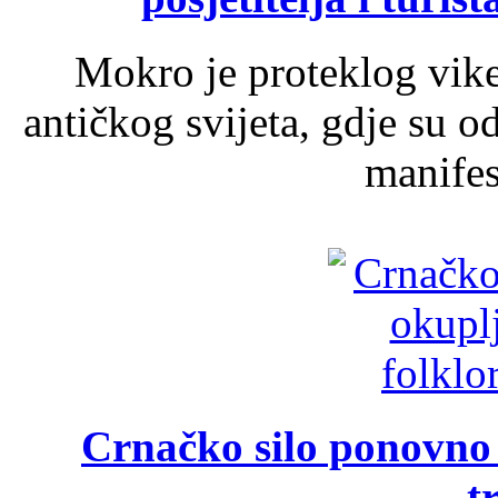
Mokro je proteklog vik
antičkog svijeta, gdje su 
manifest
Crnačko silo ponovno o
t