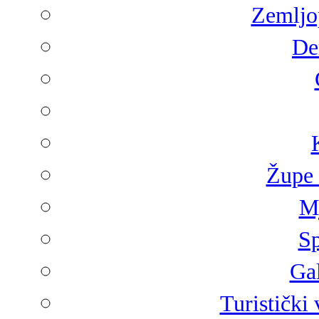
Zemljop
De
Župe 
Mj
Sp
Gal
Turistički 