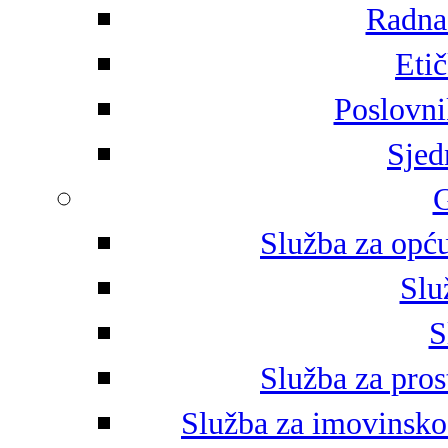
Radna 
Eti
Poslovni
Sjed
G
Služba za opću
Slu
S
Služba za pros
Služba za imovinsko-