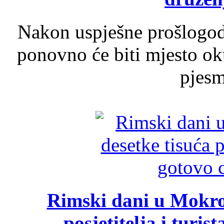
Nakon uspješne prošlogodi
ponovno će biti mjesto ok
pjesme
Rimski dani u Mokrom
posjetitelja i turist