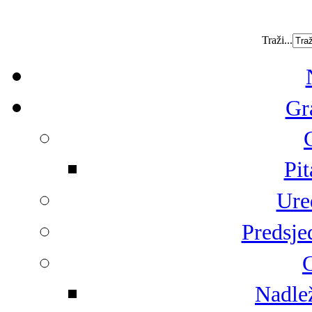
Traži...
Gr
Pit
Ure
Predsje
G
Nadlež