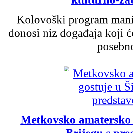
Kolovoški program manif
donosi niz događaja koji ć
posebno
Metkovsko amatersko k
Brijegu s pr