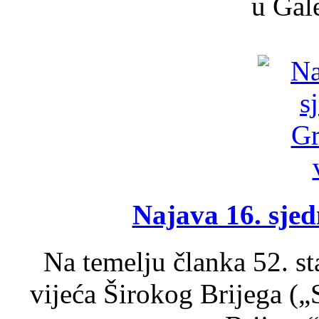
u Gale
Najava 16. sjed
Na temelju članka 52. s
vijeća Širokog Brijega (