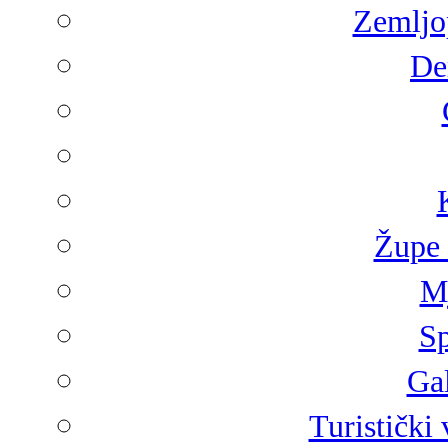
Zemljop
De
Župe 
Mj
Sp
Gal
Turistički 