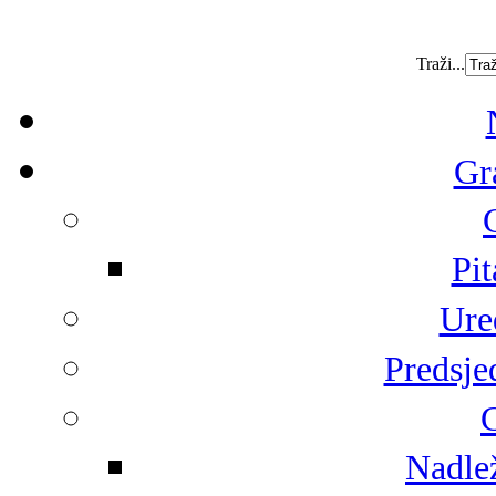
Traži...
Gr
Pit
Ure
Predsje
G
Nadlež