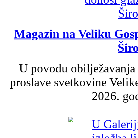
Magazin na Veliku Gosp
Šir
U povodu obilježavanja
proslave svetkovine Velik
2026. god