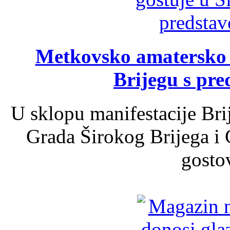
Metkovsko amatersko k
Brijegu s pr
U sklopu manifestacije Bri
Grada Širokog Brijega i 
gosto