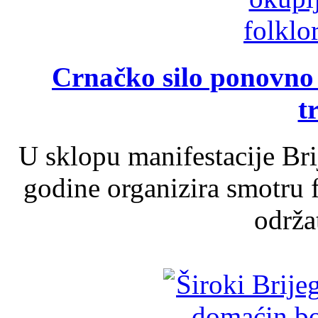
Crnačko silo ponovno o
t
U sklopu manifestacije Br
godine organizira smotru f
održat