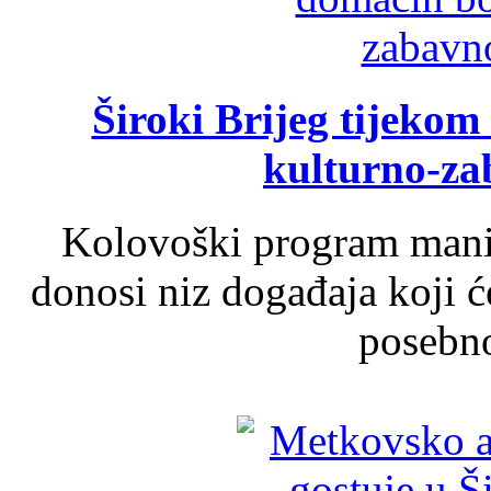
Široki Brijeg tijeko
kulturno-z
Kolovoški program manif
donosi niz događaja koji ć
posebno