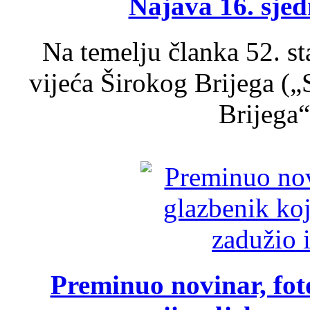
Najava 16. sjed
Na temelju članka 52. s
vijeća Širokog Brijega (
Brijega“,
Preminuo novinar, foto