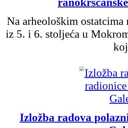
ranokršćanske
Na arheološkim ostatcima 
iz 5. i 6. stoljeća u Mokro
koj
Izložba radova polazn