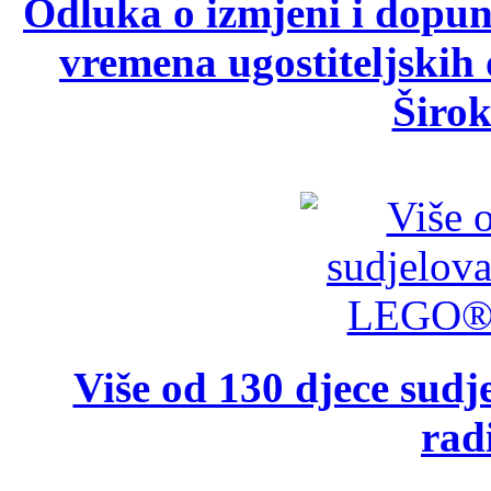
Odluka o izmjeni i dopu
vremena ugostiteljskih
Širok
Više od 130 djece su
rad