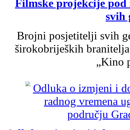
Filmske projekcije pod
svih 
Brojni posjetitelji svih 
širokobrijeških branitel
„Kino p