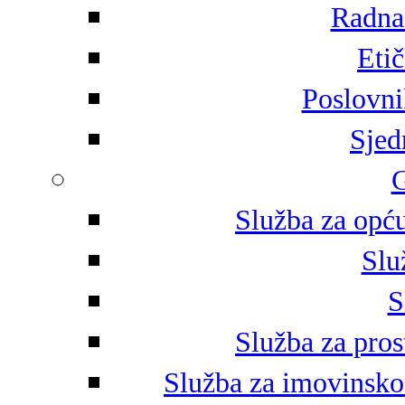
Radna 
Eti
Poslovni
Sjed
G
Služba za opću
Slu
S
Služba za pros
Služba za imovinsko-