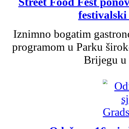
Street Food Fest ponov
festivalski
Iznimno bogatim gastron
programom u Parku široko
Brijegu u 