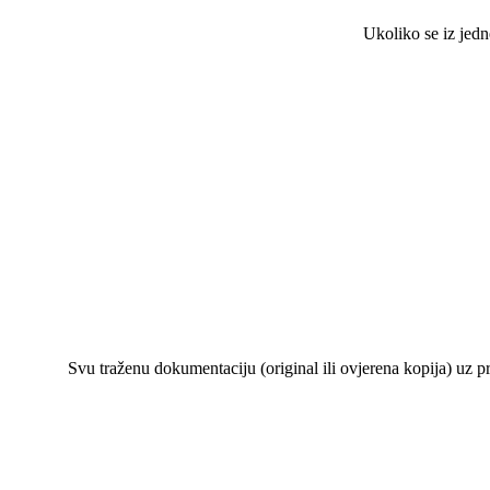
Ukoliko se iz jedne obite
Svu traženu dokumentaciju (original ili ovjerena kopija) uz prijavu
O