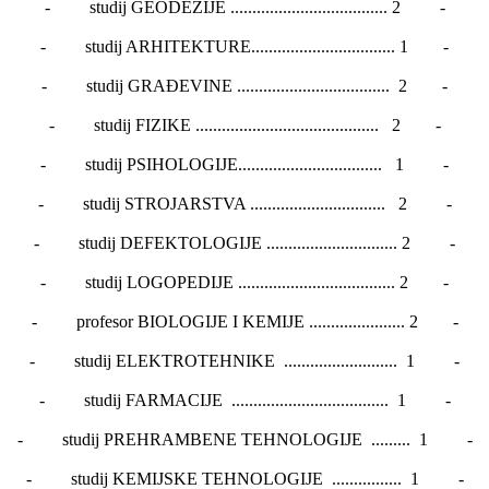
- studij GEODEZIJE .................................... 2 -
- studij ARHITEKTURE................................. 1 -
- studij GRAĐEVINE ................................... 2 -
- studij FIZIKE .......................................... 2 -
- studij PSIHOLOGIJE................................. 1 -
- studij STROJARSTVA ............................... 2 -
- studij DEFEKTOLOGIJE .............................. 2 -
- studij LOGOPEDIJE .................................... 2 -
- profesor BIOLOGIJE I KEMIJE ...................... 2 -
- studij ELEKTROTEHNIKE .......................... 1 -
- studij FARMACIJE .................................... 1 -
- studij PREHRAMBENE TEHNOLOGIJE ......... 1 -
- studij KEMIJSKE TEHNOLOGIJE ................ 1 -