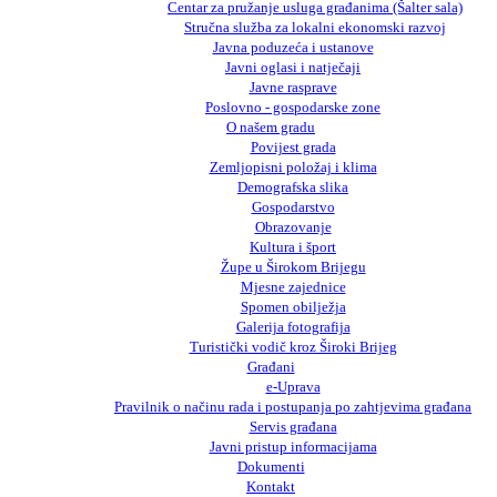
Centar za pružanje usluga građanima (Šalter sala)
Stručna služba za lokalni ekonomski razvoj
Javna poduzeća i ustanove
Javni oglasi i natječaji
Javne rasprave
Poslovno - gospodarske zone
O našem gradu
Povijest grada
Zemljopisni položaj i klima
Demografska slika
Gospodarstvo
Obrazovanje
Kultura i šport
Župe u Širokom Brijegu
Mjesne zajednice
Spomen obilježja
Galerija fotografija
Turistički vodič kroz Široki Brijeg
Građani
e-Uprava
Pravilnik o načinu rada i postupanja po zahtjevima građana
Servis građana
Javni pristup informacijama
Dokumenti
Kontakt