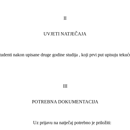
II
UVJETI NATJEČAJA
nti nakon upisane druge godine studija , koji prvi put upisuju tekuć
III
POTREBNA DOKUMENTACIJA
Uz prijavu na natječaj potrebno je priložiti: