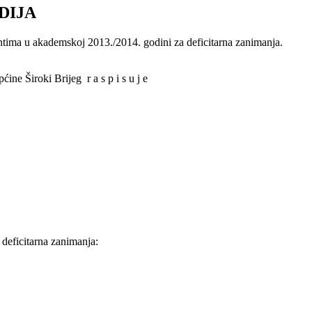
DIJA
entima u akademskoj 2013./2014. godini za deficitarna zanimanja.
ine Široki Brijeg r a s p i s u j e
 deficitarna zanimanja: