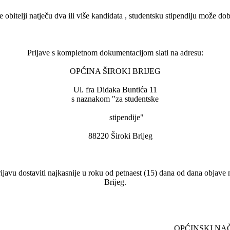
lji natječu dva ili više kandidata , studentsku stipendiju može dobit
Prijave s kompletnom dokumentacijom slati na adresu:
OPĆINA ŠIROKI BRIJEG
Ul. fra Didaka Buntića 11
s naznakom "za studentske
stipendije"
88220 Široki Brijeg
 dostaviti najkasnije u roku od petnaest (15) dana od dana objave nat
Brijeg.
PĆINSKI NAČELNI