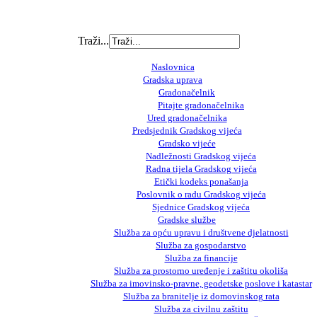
Traži...
Naslovnica
Gradska uprava
Gradonačelnik
Pitajte gradonačelnika
Ured gradonačelnika
Predsjednik Gradskog vijeća
Gradsko vijeće
Nadležnosti Gradskog vijeća
Radna tijela Gradskog vijeća
Etički kodeks ponašanja
Poslovnik o radu Gradskog vijeća
Sjednice Gradskog vijeća
Gradske službe
Služba za opću upravu i društvene djelatnosti
Služba za gospodarstvo
Služba za financije
Služba za prostorno uređenje i zaštitu okoliša
Služba za imovinsko-pravne, geodetske poslove i katastar
Služba za branitelje iz domovinskog rata
Služba za civilnu zaštitu