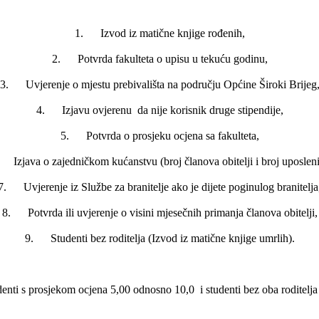
1. Izvod iz matične knjige rođenih,
2. Potvrda fakulteta o upisu u tekuću godinu,
3. Uvjerenje o mjestu prebivališta na području Općine Široki Brijeg
4. Izjavu ovjerenu da nije korisnik druge stipendije,
5. Potvrda o prosjeku ocjena sa fakulteta,
 Izjava o zajedničkom kućanstvu (broj članova obitelji i broj uposleni
7. Uvjerenje iz Službe za branitelje ako je dijete poginulog branitelja
8. Potvrda ili uvjerenje o visini mjesečnih primanja članova obitelji,
9. Studenti bez roditelja (Izvod iz matične knjige umrlih).
denti s prosjekom ocjena 5,00 odnosno 10,0 i studenti bez oba roditelja 