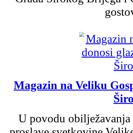
gosto
Magazin na Veliku Gosp
Šir
U povodu obilježavanja
proslave svetkovine Velik