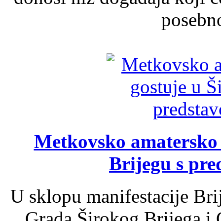
posebno
Metkovsko amatersko k
Brijegu s pr
U sklopu manifestacije Bri
Grada Širokog Brijega i 