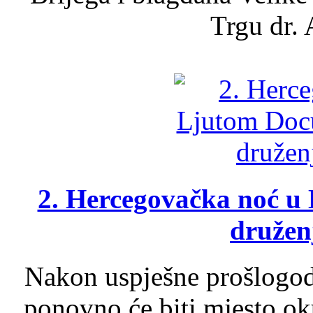
Trgu dr. 
2. Hercegovačka noć u 
druženj
Nakon uspješne prošlogodi
ponovno će biti mjesto ok