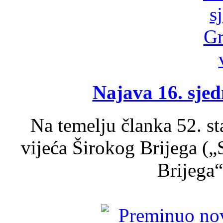
Najava 16. sjed
Na temelju članka 52. s
vijeća Širokog Brijega (
Brijega“,