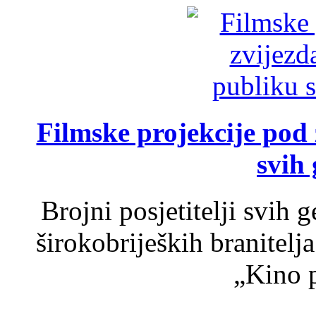
Filmske projekcije pod
svih 
Brojni posjetitelji svih 
širokobrijeških branitel
„Kino p