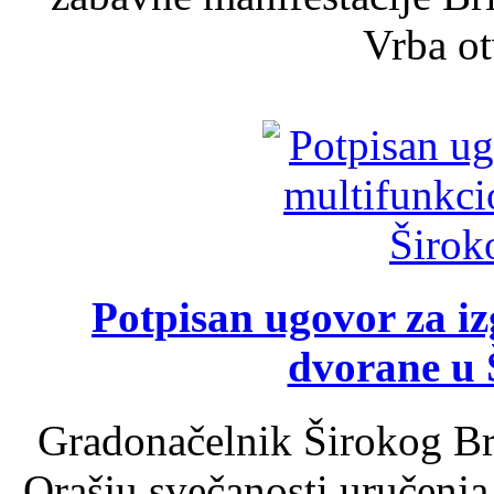
Vrba ot
Potpisan ugovor za i
dvorane u 
Gradonačelnik Širokog Br
Orašju svečanosti uručenja