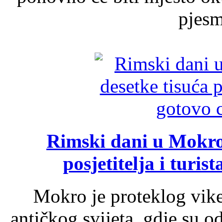
pjesme
Rimski dani u Mokrom
posjetitelja i turist
Mokro je proteklog vik
antičkog svijeta, gdje su 