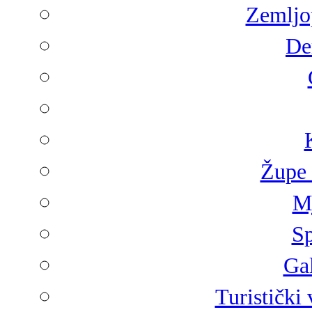
Zemljop
De
Župe 
Mj
Sp
Gal
Turistički 