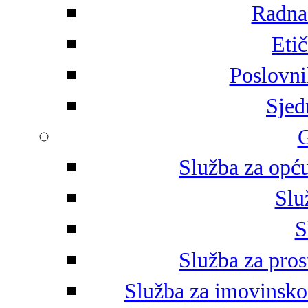
Radna 
Eti
Poslovni
Sjed
G
Služba za opću
Slu
S
Služba za pros
Služba za imovinsko-