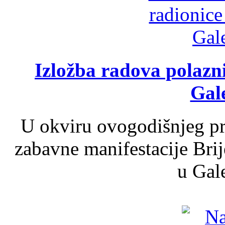
Izložba radova polazn
Gale
U okviru ovogodišnjeg pr
zabavne manifestacije Brij
u Gale