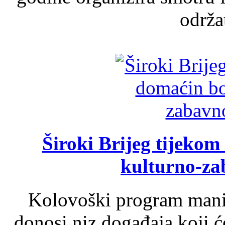
održat
Široki Brijeg tijeko
kulturno-z
Kolovoški program manif
donosi niz događaja koji ć