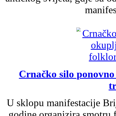
manifest
Crnačko silo ponovno o
t
U sklopu manifestacije Br
godine organizira smotru f