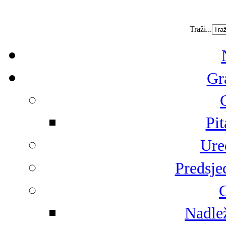
Traži...
Gr
Pit
Ure
Predsje
G
Nadlež