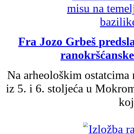
Fra Jozo Grbeš predsla
ranokršćanske
Na arheološkim ostatcima 
iz 5. i 6. stoljeća u Mokro
koj