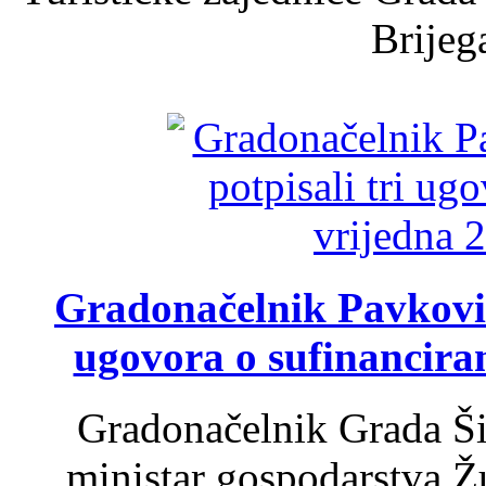
Brijega
Gradonačelnik Pavković 
ugovora o sufinancira
Gradonačelnik Grada Ši
ministar gospodarstva 