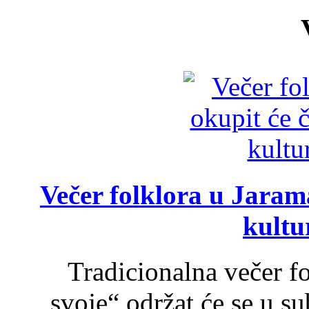
Večer folklora u Jarama
kultu
Tradicionalna večer f
svoje“ održat će se u s