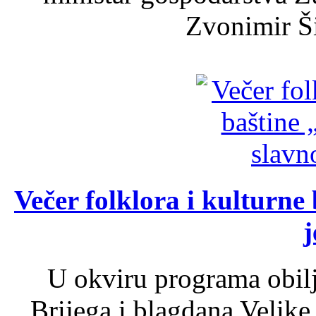
Zvonimir Šir
Večer folklora i kulturne 
j
U okviru programa obil
Brijega i blagdana Velike