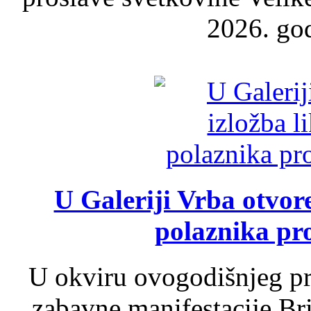
2026. god
U Galeriji Vrba otvor
polaznika pr
U okviru ovogodišnjeg pr
zabavne manifestacije Bri