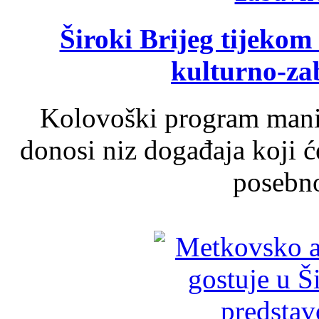
Široki Brijeg tijeko
kulturno-z
Kolovoški program manif
donosi niz događaja koji ć
posebno