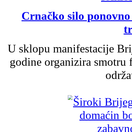
Crnačko silo ponovno o
t
U sklopu manifestacije Br
godine organizira smotru f
održat