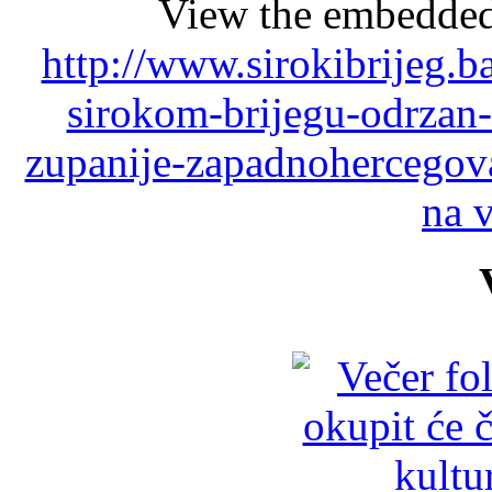
View the embedded 
http://www.sirokibrijeg.b
sirokom-brijegu-odrzan-
zupanije-zapadnohercegov
na 