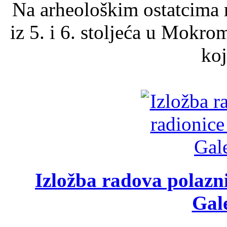
Na arheološkim ostatcima 
iz 5. i 6. stoljeća u Mokro
koj
Izložba radova polazn
Gale