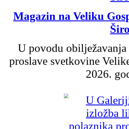
Magazin na Veliku Gosp
Šir
U povodu obilježavanja
proslave svetkovine Velik
2026. god