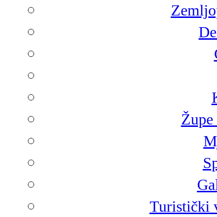
Zemljop
De
Župe 
Mj
Sp
Gal
Turistički 