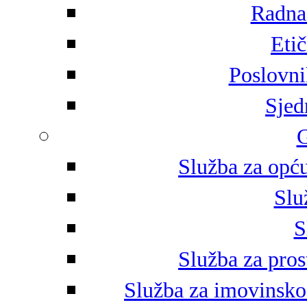
Radna 
Eti
Poslovni
Sjed
G
Služba za opću
Slu
S
Služba za pros
Služba za imovinsko-