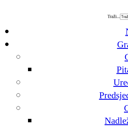
Traži...
Gr
Pit
Ure
Predsje
G
Nadlež