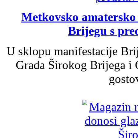
Metkovsko amatersko k
Brijegu s pr
U sklopu manifestacije Bri
Grada Širokog Brijega i 
gosto