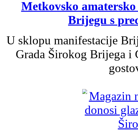
Metkovsko amatersko k
Brijegu s pr
U sklopu manifestacije Bri
Grada Širokog Brijega i 
gosto