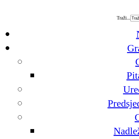
Traži...
Gr
Pit
Ure
Predsje
G
Nadlež