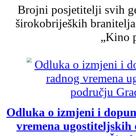
Brojni posjetitelji svih 
širokobrijeških branitel
„Kino p
Odluka o izmjeni i dopu
vremena ugostiteljskih