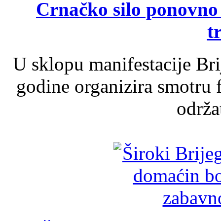
Crnačko silo ponovno o
t
U sklopu manifestacije Br
godine organizira smotru f
održat