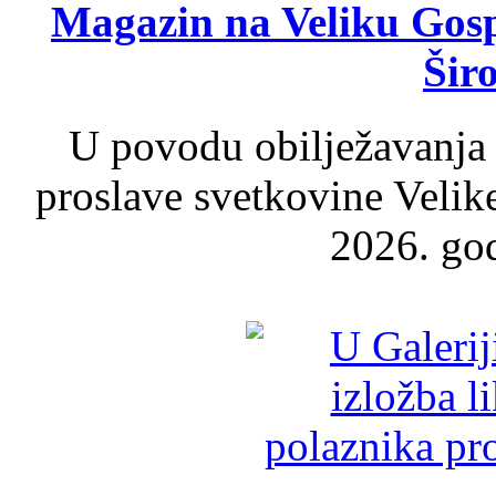
Magazin na Veliku Gosp
Šir
U povodu obilježavanja
proslave svetkovine Velik
2026. god