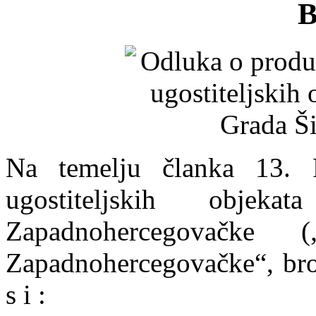
B
Na temelju članka 13. 
ugostiteljskih objek
Zapadnohercegovačke 
Zapadnohercegovačke“, bro
s i :