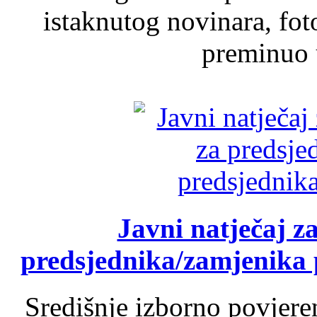
istaknutog novinara, foto
preminuo u
Javni natječaj z
predsjednika/zamjenika 
Središnje izborno povjere