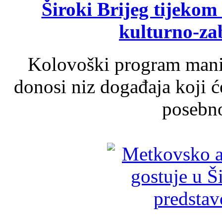
Široki Brijeg tijeko
kulturno-z
Kolovoški program manif
donosi niz događaja koji ć
posebno