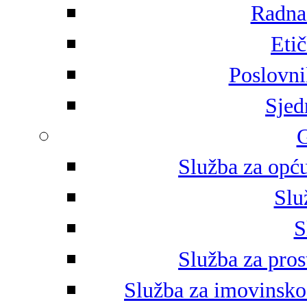
Radna 
Eti
Poslovni
Sjed
G
Služba za opću
Slu
S
Služba za pros
Služba za imovinsko-