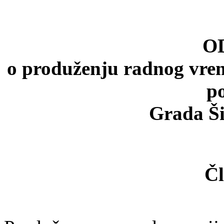
O
o produženju radnog vrem
p
Grada Ši
Čl