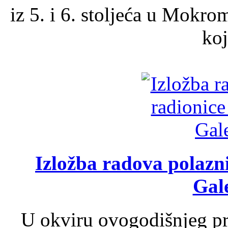
iz 5. i 6. stoljeća u Mokro
koj
Izložba radova polazn
Gale
U okviru ovogodišnjeg pr