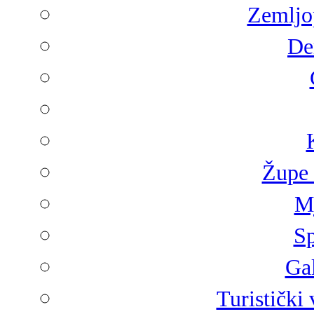
Zemljop
De
Župe 
Mj
Sp
Gal
Turistički 