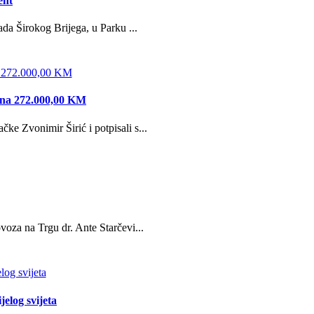
ent
da Širokog Brijega, u Parku ...
edna 272.000,00 KM
e Zvonimir Širić i potpisali s...
oza na Trgu dr. Ante Starčevi...
jelog svijeta