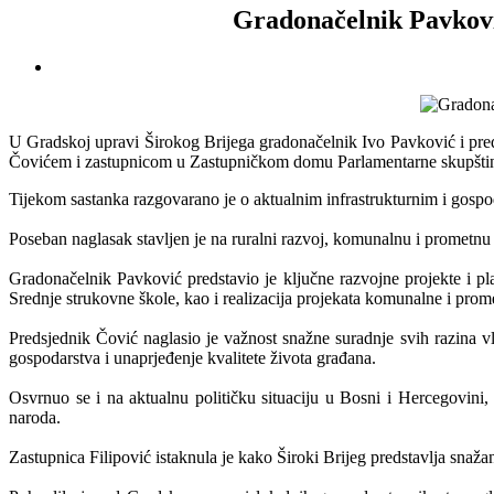
Gradonačelnik Pavkovi
U Gradskoj upravi Širokog Brijega gradonačelnik Ivo Pavković i pr
Čovićem i zastupnicom u Zastupničkom domu Parlamentarne skupštin
Tijekom sastanka razgovarano je o aktualnim infrastrukturnim i gospo
Poseban naglasak stavljen je na ruralni razvoj, komunalnu i prometnu i
Gradonačelnik Pavković predstavio je ključne razvojne projekte i p
Srednje strukovne škole, kao i realizacija projekata komunalne i prome
Predsjednik Čović naglasio je važnost snažne suradnje svih razina vl
gospodarstva i unaprjeđenje kvalitete života građana.
Osvrnuo se i na aktualnu političku situaciju u Bosni i Hercegovini
naroda.
Zastupnica Filipović istaknula je kako Široki Brijeg predstavlja sna