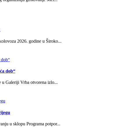
g
kolovoza 2026. godine u Široko...
eća dob“
u Galeriji Vrba otvorena izlo...
ijegu
ranju u sklopu Programa potpor...