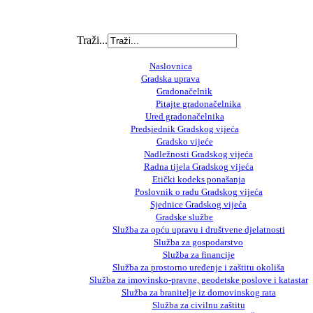
Traži...
Naslovnica
Gradska uprava
Gradonačelnik
Pitajte gradonačelnika
Ured gradonačelnika
Predsjednik Gradskog vijeća
Gradsko vijeće
Nadležnosti Gradskog vijeća
Radna tijela Gradskog vijeća
Etički kodeks ponašanja
Poslovnik o radu Gradskog vijeća
Sjednice Gradskog vijeća
Gradske službe
Služba za opću upravu i društvene djelatnosti
Služba za gospodarstvo
Služba za financije
Služba za prostorno uređenje i zaštitu okoliša
Služba za imovinsko-pravne, geodetske poslove i katastar
Služba za branitelje iz domovinskog rata
Služba za civilnu zaštitu