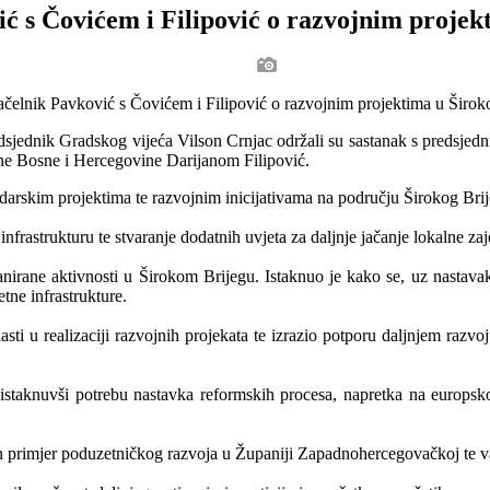
ć s Čovićem i Filipović o razvojnim projek
edsjednik Gradskog vijeća Vilson Crnjac održali su sastanak s predsj
e Bosne i Hercegovine Darijanom Filipović.
darskim projektima te razvojnim inicijativama na području Širokog Brij
nfrastrukturu te stvaranje dodatnih uvjeta za daljnje jačanje lokalne zaj
lanirane aktivnosti u Širokom Brijegu. Istaknuo je kako se, uz nastav
tne infrastrukture.
asti u realizaciji razvojnih projekata te izrazio potporu daljnjem ra
, istaknuvši potrebu nastavka reformskih procesa, napretka na europs
žan primjer poduzetničkog razvoja u Županiji Zapadnohercegovačkoj te 