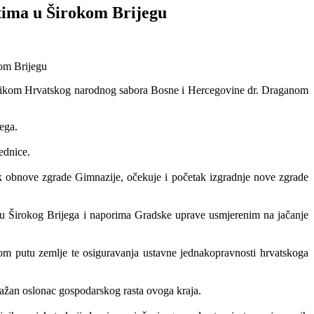
tima u Širokom Brijegu
ednikom Hrvatskog narodnog sabora Bosne i Hercegovine dr. Draganom
ega.
ednice.
ak obnove zgrade Gimnazije, očekuje i početak izgradnje nove zgrade
zvoju Širokog Brijega i naporima Gradske uprave usmjerenim na jačanje
kom putu zemlje te osiguravanja ustavne jednakopravnosti hrvatskoga
važan oslonac gospodarskog rasta ovoga kraja.