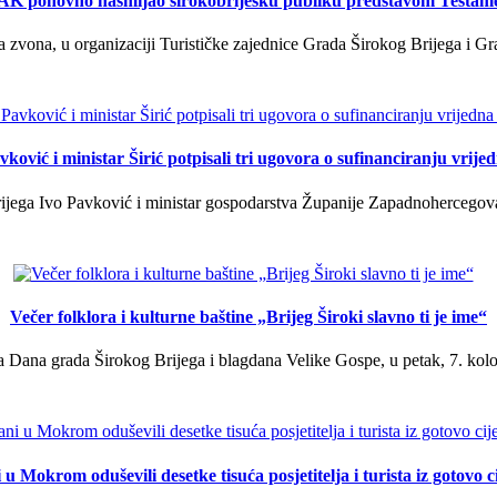
K ponovno nasmijao širokobriješku publiku predstavom Testam
a zvona, u organizaciji Turističke zajednice Grada Širokog Brijega i Gra
ković i ministar Širić potpisali tri ugovora o sufinanciranju vrij
ega Ivo Pavković i ministar gospodarstva Županije Zapadnohercegovačk
Večer folklora i kulturne baštine „Brijeg Široki slavno ti je ime“
 Dana grada Širokog Brijega i blagdana Velike Gospe, u petak, 7. kolov
u Mokrom oduševili desetke tisuća posjetitelja i turista iz gotovo ci