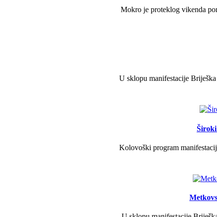
Mokro je proteklog vikenda pono
U sklopu manifestacije Briješka
Širok
Kolovoški program manifestacije
Metkovs
U sklopu manifestacije Briješka