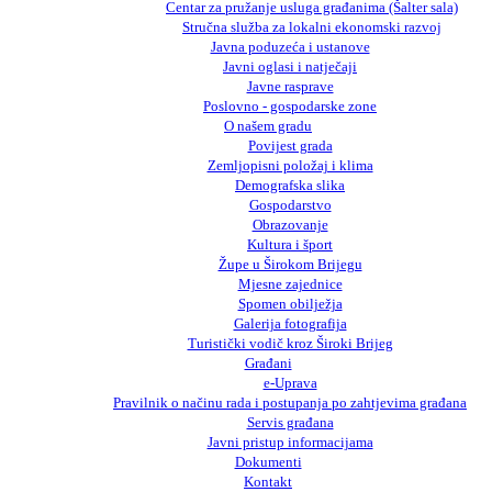
Centar za pružanje usluga građanima (Šalter sala)
Stručna služba za lokalni ekonomski razvoj
Javna poduzeća i ustanove
Javni oglasi i natječaji
Javne rasprave
Poslovno - gospodarske zone
O našem gradu
Povijest grada
Zemljopisni položaj i klima
Demografska slika
Gospodarstvo
Obrazovanje
Kultura i šport
Župe u Širokom Brijegu
Mjesne zajednice
Spomen obilježja
Galerija fotografija
Turistički vodič kroz Široki Brijeg
Građani
e-Uprava
Pravilnik o načinu rada i postupanja po zahtjevima građana
Servis građana
Javni pristup informacijama
Dokumenti
Kontakt