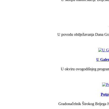
U povodu obilježavanja Dana Grad
U Galer
U okviru ovogodišnjeg programa 
Potp
Gradonačelnik Širokog Brijega Iv