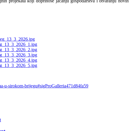
ojnih projekata koji doprinose jačanju gospodarstva i otvaranju novih
tima-u-sirokom-brijegu#sigProGalleria471d84fa59