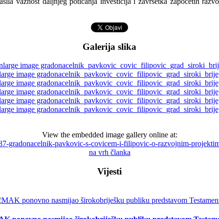
sila važnost daljnjeg poticanja investicija i završetka započetih razv
Galerija slika
View the embedded image gallery online at:
3587-gradonacelnik-pavkovic-s-covicem-i-filipovic-o-razvojnim-projek
na vrh članka
Vijesti