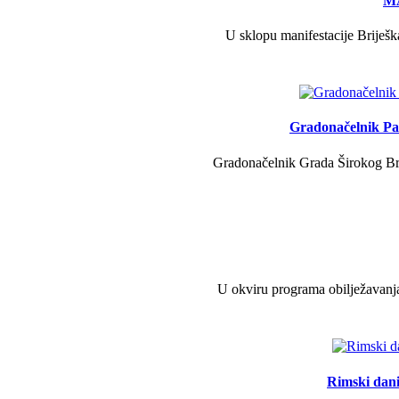
MA
U sklopu manifestacije Briješk
Gradonačelnik Pav
Gradonačelnik Grada Širokog Brij
U okviru programa obilježavanja
Rimski dani 