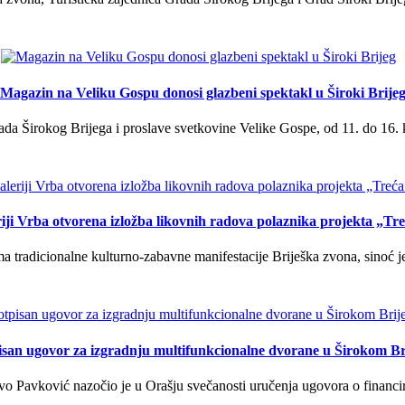
Magazin na Veliku Gospu donosi glazbeni spektakl u Široki Brije
a Širokog Brijega i proslave svetkovine Velike Gospe, od 11. do 16. 
iji Vrba otvorena izložba likovnih radova polaznika projekta „Tr
tradicionalne kulturno-zabavne manifestacije Briješka zvona, sinoć je 
isan ugovor za izgradnju multifunkcionalne dvorane u Širokom Br
o Pavković nazočio je u Orašju svečanosti uručenja ugovora o financi