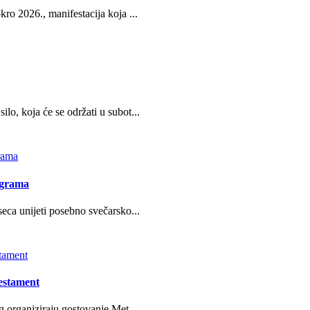
ro 2026., manifestacija koja ...
o, koja će se održati u subot...
ograma
eca unijeti posebno svečarsko...
estament
g organiziraju gostovanje Met...