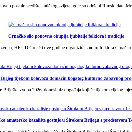
vno postalo središte antičkog svijeta, gdje su održani Rimski dani Mok
Crnačko silo ponovno okuplja ljubitelje folklora i tradicije
 zvona, HKUD Crnač i ove godine organizira smotru folklora Crnačko sil
i Brijeg tijekom kolovoza domaćin bogatog kulturno-zabavnog pr
 Briješka zvona 2026. donosi niz događaja koji će tijekom cijelog mjes
ko amatersko kazalište gostuje u Širokom Brijegu s predstavom T
 zvona, Turistička zajednica Grada Širokog Brijega i Grad Široki Brije