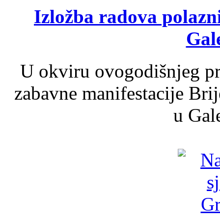
Izložba radova polazn
Gale
U okviru ovogodišnjeg pr
zabavne manifestacije Brij
u Gale