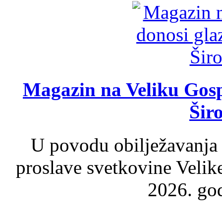
Magazin na Veliku Gosp
Šir
U povodu obilježavanja
proslave svetkovine Velik
2026. god