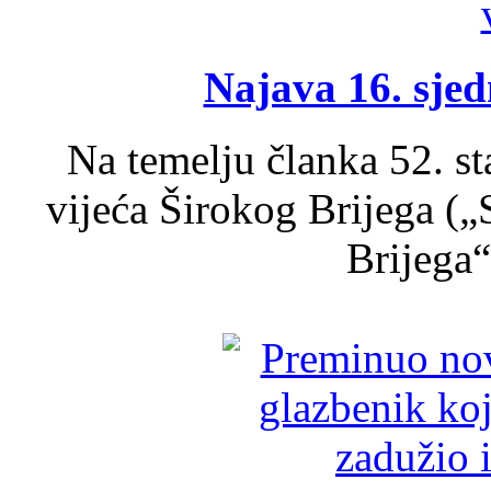
Najava 16. sjed
Na temelju članka 52. s
vijeća Širokog Brijega (
Brijega“,