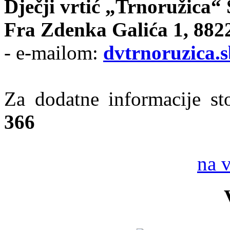
Dječji vrtić „Trnoružica“ 
Fra Zdenka Galića 1, 8822
- e-mailom:
dvtrnoruzica.
Za dodatne informacije st
366
na 