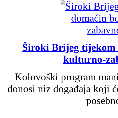
Široki Brijeg tijeko
kulturno-z
Kolovoški program manif
donosi niz događaja koji ć
posebno