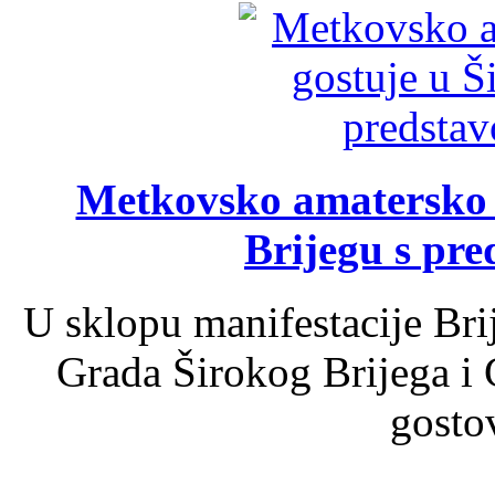
Metkovsko amatersko k
Brijegu s pr
U sklopu manifestacije Bri
Grada Širokog Brijega i 
gosto