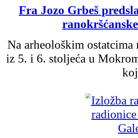
Fra Jozo Grbeš predsla
ranokršćanske
Na arheološkim ostatcima 
iz 5. i 6. stoljeća u Mokro
koj