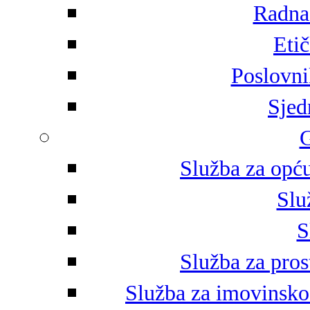
Radna 
Eti
Poslovni
Sjed
G
Služba za opću
Slu
S
Služba za pros
Služba za imovinsko-