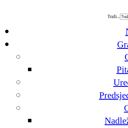
Traži...
Gr
Pit
Ure
Predsje
G
Nadlež