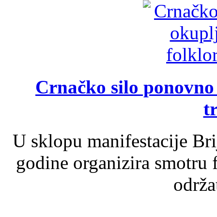
Crnačko silo ponovno o
t
U sklopu manifestacije Br
godine organizira smotru f
održat