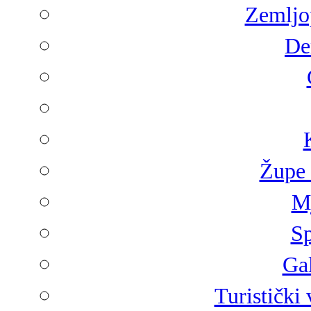
Zemljop
De
Župe 
Mj
Sp
Gal
Turistički 