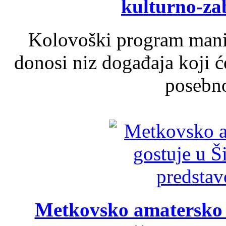
kulturno-z
Kolovoški program manif
donosi niz događaja koji ć
posebno
Metkovsko amatersko k