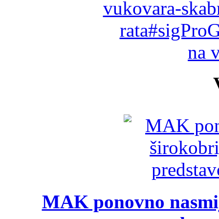
vukovara-skab
rata#sigProG
na 
MAK ponovno nasmija