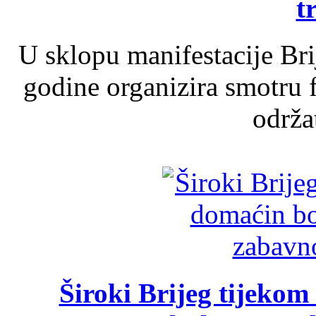
t
U sklopu manifestacije Br
godine organizira smotru f
održat
Široki Brijeg tijeko