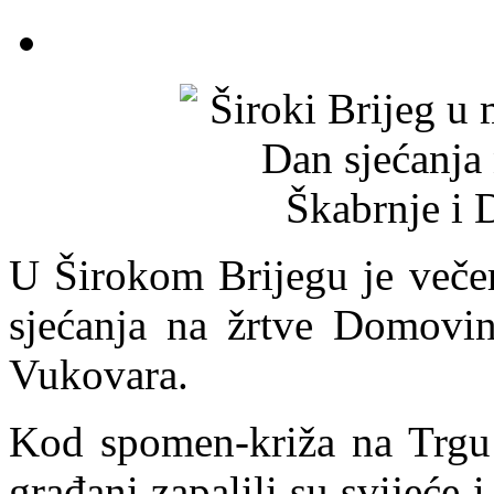
U Širokom Brijegu je večer
sjećanja na žrtve Domovin
Vukovara.
Kod spomen-križa na Trgu š
građani zapalili su svijeće 