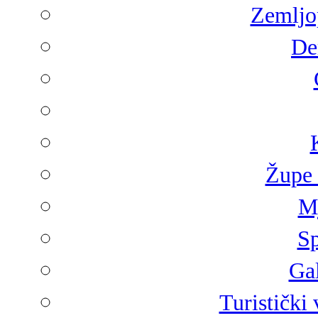
Zemljop
De
Župe 
Mj
Sp
Gal
Turistički 