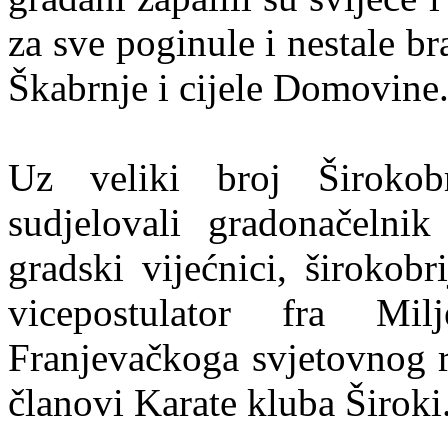
za sve poginule i nestale br
Škabrnje i cijele Domovine
Uz veliki broj Širokobr
sudjelovali gradonačelni
gradski vijećnici, širokobr
vicepostulator fra Mi
Franjevačkoga svjetovnog r
članovi Karate kluba Široki