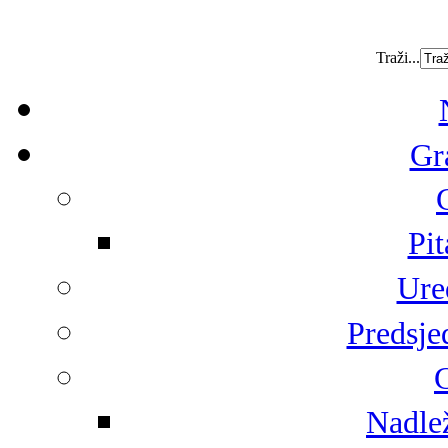
Traži...
Gr
Pit
Ure
Predsje
G
Nadlež