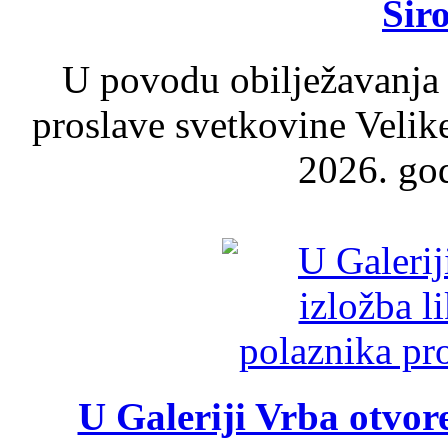
Šir
U povodu obilježavanja
proslave svetkovine Velik
2026. god
U Galeriji Vrba otvor