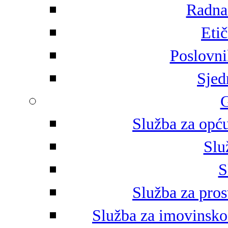
Radna 
Eti
Poslovni
Sjed
G
Služba za opću
Slu
S
Služba za pros
Služba za imovinsko-