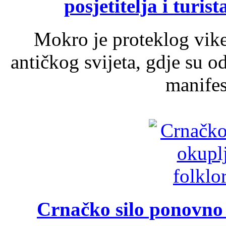
posjetitelja i turist
Mokro je proteklog vik
antičkog svijeta, gdje su 
manifest
Crnačko silo ponovno o