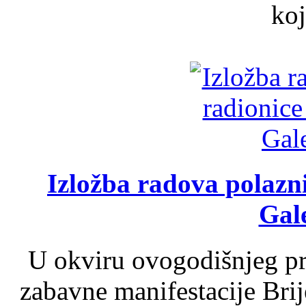
koj
Izložba radova polazn
Gale
U okviru ovogodišnjeg pr
zabavne manifestacije Brij