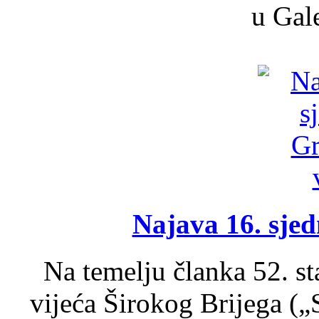
u Gale
Najava 16. sjed
Na temelju članka 52. s
vijeća Širokog Brijega (