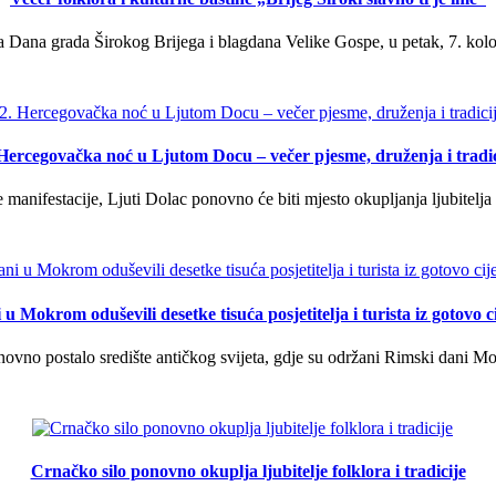
 Dana grada Širokog Brijega i blagdana Velike Gospe, u petak, 7. kolov
 Hercegovačka noć u Ljutom Docu – večer pjesme, druženja i tradic
manifestacije, Ljuti Dolac ponovno će biti mjesto okupljanja ljubitelja 
u Mokrom oduševili desetke tisuća posjetitelja i turista iz gotovo ci
vno postalo središte antičkog svijeta, gdje su održani Rimski dani Mok
Crnačko silo ponovno okuplja ljubitelje folklora i tradicije