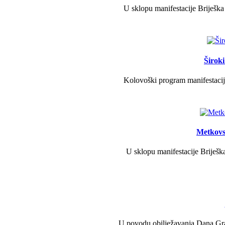
U sklopu manifestacije Briješka
Širok
Kolovoški program manifestacije
Metkovs
U sklopu manifestacije Briješka
U povodu obilježavanja Dana Grad