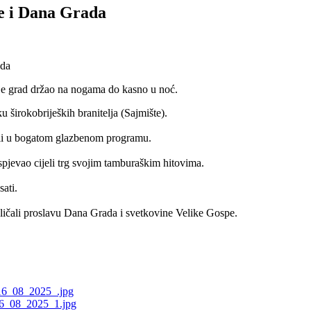
pe i Dana Grada
i je grad držao na nogama do kasno u noć.
 širokobrijeških branitelja (Sajmište).
vali u bogatom glazbenom programu.
aspjevao cijeli trg svojim tamburaškim hitovima.
sati.
ličali proslavu Dana Grada i svetkovine Velike Gospe.