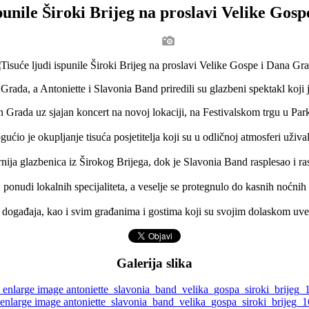
spunile Široki Brijeg na proslavi Velike Gos
 Grada, a Antoniette i Slavonia Band priredili su glazbeni spektakl koj
Grada uz sjajan koncert na novoj lokaciji, na Festivalskom trgu u Parku
ćio je okupljanje tisuća posjetitelja koji su u odličnoj atmosferi uži
rnija glazbenica iz Širokog Brijega, dok je Slavonia Band rasplesao i r
ponudi lokalnih specijaliteta, a veselje se protegnulo do kasnih noćnih 
g događaja, kao i svim građanima i gostima koji su svojim dolaskom uve
Galerija slika