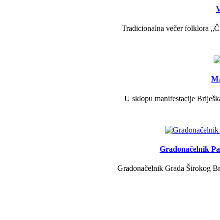
V
Tradicionalna večer folklora „Č
MA
U sklopu manifestacije Briješk
Gradonačelnik Pav
Gradonačelnik Grada Širokog Brij