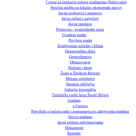
Centar za pružanje usluga građanima (Šalter sala)
Stručna služba za lokalni ekonomski razvoj
Javna poduzeća i ustanove
Javni oglasi i natječaji
Javne rasprave
Poslovno - gospodarske zone
O našem gradu
Povijest grada
Zemljopisni položaj i klima
Demografska slika
Gospodarstvo
Obrazovanje
Kultura i šport
Župe u Širokom Brijegu
Mjesne zajednice
Spomen obilježja
Galerija fotografija
Turistički vodič kroz Široki Brijeg
Građani
e-Uprava
Pravilnik o načinu rada i postupanja po zahtjevima građana
Servis građana
Javni pristup informacijama
Dokumenti
Kontakt