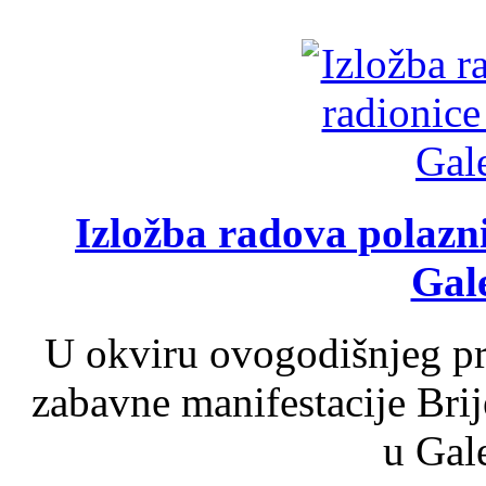
Izložba radova polazn
Gale
U okviru ovogodišnjeg pr
zabavne manifestacije Brij
u Gale