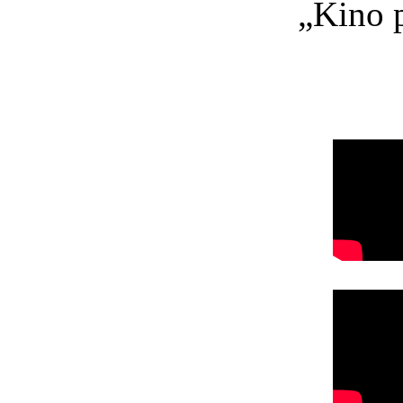
„Kino p