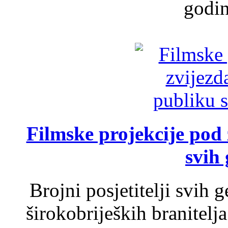
godin
Filmske projekcije pod
svih 
Brojni posjetitelji svih 
širokobrijeških branitel