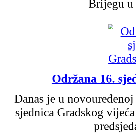
Brijegu u 
Održana 16. sje
Danas je u novouređenoj 
sjednica Gradskog vijeća
predsjed