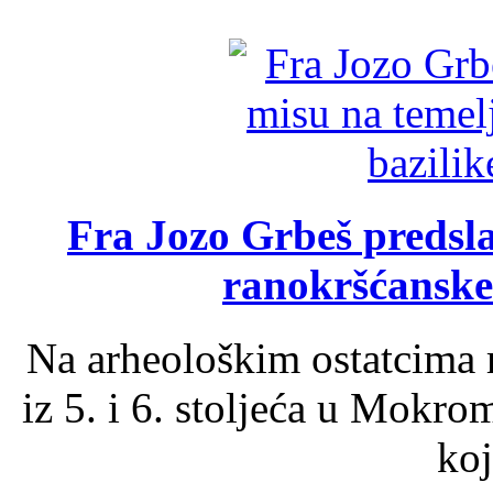
Fra Jozo Grbeš predsla
ranokršćanske
Na arheološkim ostatcima 
iz 5. i 6. stoljeća u Mokro
koj