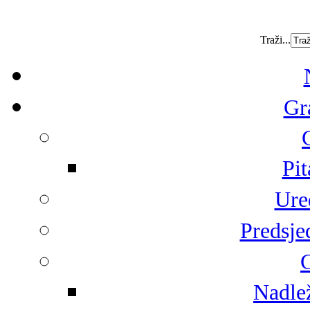
Traži...
Gr
Pit
Ure
Predsje
G
Nadlež