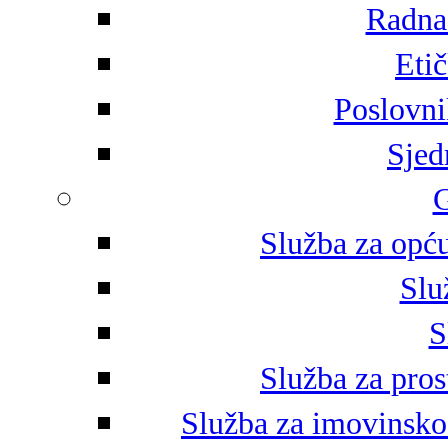
Radna 
Eti
Poslovni
Sjed
G
Služba za opću
Slu
S
Služba za pros
Služba za imovinsko-