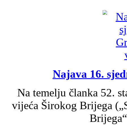
Najava 16. sjed
Na temelju članka 52. s
vijeća Širokog Brijega (
Brijega“,