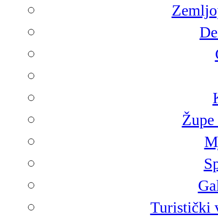
Zemljop
De
Župe 
Mj
Sp
Gal
Turistički 