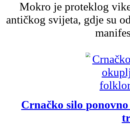
Mokro je proteklog vik
antičkog svijeta, gdje su 
manifest
Crnačko silo ponovno o
t