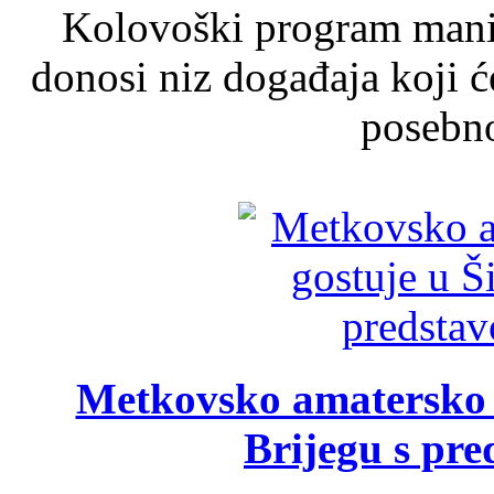
Kolovoški program manif
donosi niz događaja koji ć
posebno
Metkovsko amatersko k
Brijegu s pr