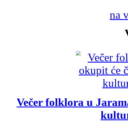
na 
Večer folklora u Jarama
kultu