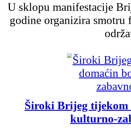
U sklopu manifestacije Br
godine organizira smotru f
održat
Široki Brijeg tijeko
kulturno-z