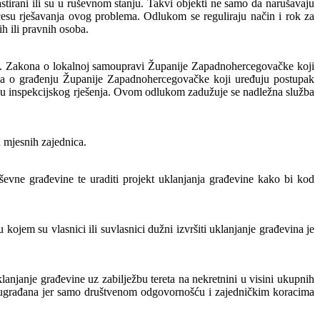
tirani ili su u ruševnom stanju. Takvi objekti ne samo da narušavaju
ocesu rješavanja ovog problema. Odlukom se reguliraju način i rok za
h ili pravnih osoba.
 13. Zakona o lokalnoj samoupravi Županije Zapadnohercegovačke koji
ona o građenju Županije Zapadnohercegovačke koji uređuju postupak
lju inspekcijskog rješenja. Ovom odlukom zadužuje se nadležna služba
h mjesnih zajednica.
ševne građevine te uraditi projekt uklanjanja građevine kako bi kod
ojem su vlasnici ili suvlasnici dužni izvršiti uklanjanje građevina je
lanjanje građevine uz zabilježbu tereta na nekretnini u visini ukupnih
h sugrađana jer samo društvenom odgovornošću i zajedničkim koracima