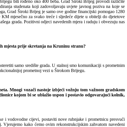
ijegu biti rođeno oko 400 beba. Grad Široki Brijeg provodi različite
iranja studenata koji zadovoljavaju uvjete javnog poziva na koje se
oga, Grad Široki Brijeg je samo ove godine financijski pomogao 1280
0 KM mjesečno za svako treće i sljedeće dijete u obitelji do djetetove
ašega grada. Pozitivni odjeci navedenih mjera i raduju i obvezuju nas
nih mjesta prije skretanja na Kruninu stranu?
teretiti samo središte grada. U stalnoj smo komunikaciji s prometnim
unkcionalnijoj prometnoj vezi u Širokom Brijegu.
meta. Mnogi vozači nastoje izbjeći vožnju tom važnom gradskom
ionice kojom bi se ublažio uspon i postavio odgovarajući kolnik,
ke i vodovodne cijevi, postaviti nove rubnjake i prometnicu presvući
zavoj. Vjerujemo kako ćemo ovim rekonstrukcijskim zahvatom navedeni