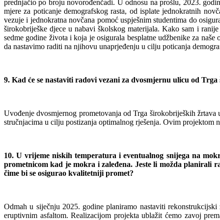
prednjačio po broju novorođenčadi. U odnosu na prošlu, 2023. godinu
mjere za poticanje demografskog rasta, od isplate jednokratnih nov
vezuje i jednokratna novčana pomoć uspješnim studentima do osigura
širokobriješke djece u nabavi školskog materijala. Kako sam i ranije 
sedme godine života i koja je osigurala besplatne udžbenike za naše 
da nastavimo raditi na njihovu unaprjeđenju u cilju poticanja demogra
9. Kad će se nastaviti radovi vezani za dvosmjernu ulicu od Trga 
Uvođenje dvosmjernog prometovanja od Trga širokobrijeških žrtava u 
stručnjacima u cilju postizanja optimalnog rješenja. Ovim projektom n
10. U vrijeme niskih temperatura i eventualnog snijega na mo
prometnicom kad je mokra i zaleđena. Jeste li možda planirali r
čime bi se osigurao kvalitetniji promet?
Odmah u siječnju 2025. godine planiramo nastaviti rekonstrukcijski 
eruptivnim asfaltom. Realizacijom projekta ublažit ćemo zavoj prem