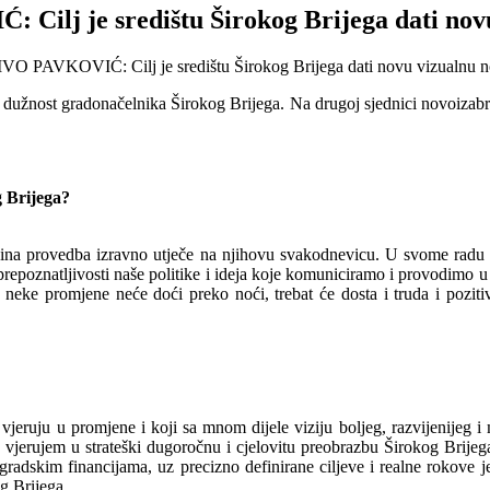
Cilj je središtu Širokog Brijega dati nov
 dužnost gradonačelnika Širokog Brijega. Na drugoj sjednici novoizabr
g Brijega?
jezina provedba izravno utječe na njihovu svakodnevicu. U svome radu 
prepoznatljivosti naše politike i ideja koje komuniciramo i provodimo 
neke promjene neće doći preko noći, trebat će dosta i truda i pozitiv
jeruju u promjene i koji sa mnom dijele viziju boljeg, razvijenijeg i 
ik vjerujem u strateški dugoročnu i cjelovitu preobrazbu Širokog Brij
u gradskim financijama, uz precizno definirane ciljeve i realne rokove j
g Brijega.