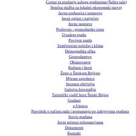
Centar za pružanje usluga građanima (Šalter sala)
Stručna služba za lokalni ekonomski razvoj
Javna poduzeća i ustanove
Javni oglasi i natječaji
Javne rasprave
Poslovno - gospodarske zone
O našem gradu
Povijest grada
Zemljopisni položaj i klima
Demografska slika
Gospodarstvo
Obrazovanje
Kultura i šport
Župe u Širokom Brijegu
Mjesne zajednice
Spomen obilježja
Galerija fotografija
Turistički vodič kroz Široki Brijeg
Građani
e-Uprava
Pravilnik o načinu rada i postupanja po zahtjevima građana
Servis građana
Javni pristup informacijama
Dokumenti
Kontakt