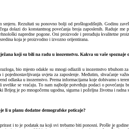
m smjeru. Rezultati su ponovno bolji od prošlogodišnjih. Godinu zavr
ijed čega dolazi do konstantnog povećanja broja zaposlenih. Raduje m
nološki napredne pogone. Oni proizvode i prerađuju kvalitetne proiz
sredina koja je proizvodno i izvozno orijentirana.
iježana koji su bili na radu u inozemstvu. Kakva su vaše spoznaje 
razloga, bio mjesto odakle su mnogi odlazili u inozemstvo trbuhom za k
i pojednostavljivanja uvjeta za zaposlenje. Međutim, shvaćanje važno
trend odlaska u inozemstvo. Prema informacijama koje dobivamo s terena,
išli uvelike se vraćaju. To nam najbolje potvrđuju podaci o povećanju b
 Brijeg je po mnogočemu ugodna, sigurna i poželjna životna i radna sre
je li u planu dodatne demografske poticaje?
rirast i to je podatak na koji svi trebamo biti ponosni. Prošle je godine