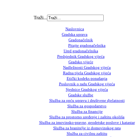
Traži...
Naslovnica
Gradska uprava
Gradonačelnik
Pitajte gradonačelnika
Ured gradonačelnika
Predsjednik Gradskog vijeća
Gradsko vijeće
Nadležnosti Gradskog vijeća
Radna tijela Gradskog vijeća
Etički kodeks ponašanja
Poslovnik o radu Gradskog vijeća
Sjednice Gradskog vijeća
Gradske službe
Služba za opću upravu i društvene djelatnosti
Služba za gospodarstvo
Služba za financije
Služba za prostorno uređenje i zaštitu okoliša
Služba za imovinsko-pravne, geodetske poslove i katastar
Služba za branitelje iz domovinskog rata
Služba za civilnu zaštitu