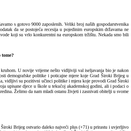
šavamo s gotovo 9000 zaposlenih. Veliki broj naših gospodarstvenika
e podatak da se postojeća recesija u pojedinim europskim državama ne
vode koji su vrlo konkurentni na europskom tržištu. Nekada smo bili
o tome?
ruhom. U novije vrijeme nešto vidljiviji val iseljavanja bio je nakon
sti demografske politike i poticajne mjere koje Grad Široki Brijeg u
 vidljivi su pozitivni učinci politike i mjera koje provodi Grad Široki
roja upisane djece u škole u tekućoj akademskoj godini, ali i podaci o
dina. Želimo da nam mladi ostanu živjeti i zasnivati obitelji u svome
 Široki Brijeg ostvario daleko najveći plus (+71) u prirastu i uvjerljivo