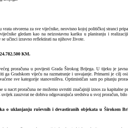
ata otvorena za sve vijećnike, neovisno kojoj političkoj stranci pripa
a vijećnike gledam kao na neizostavnu kariku u planiranju i realizacij
će se učinci izravno reflektirati na njihove živote.
d 24.782.500 KM.
ajvećeg proračuna u povijesti Grada Širokog Brijega. U tijeku je jav
ti ga Gradskom vijeću na razmatranje i usvajanje. Primarni je cilj os
ene sve kategorije stanovništva. Optimističan sam po pitanju proraču
ne u nacrt proračuna ne možemo uvrstiti značajniji iznos za kapitalne p
š uvijek zauzvrat ne dobiva odgovarajuća sredstva u svoj proračun, bilo
uka o uklanjanju ruševnih i devastiranih objekata u Širokom Brij