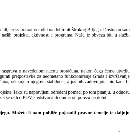
dali, jer svi moramo raditi na dobrobit Širokog Brijega. Dostupan sam
i naših projekta, aktivnosti i programa. Naša je obveza biti u službi
na rasprava o navedenom nacrtu proračuna, nakon čega ćemo utvrditi
igurati pretpostavke za neometano funkcioniranje Grada i izvršavanje
na, očekujem njegovu stabilnost, a još bih zadovoljniji bio kada bi
rojekte. Iako su napravljeni određeni pomaci po tom pitanju, u odnosu
 da se radi o PDV sredstvima ili onima od poreza na dobit.
egu. Možete li nam pobliže pojasniti pravne temelje te daljnju