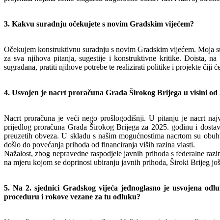
3. Kakvu suradnju očekujete s novim Gradskim vijećem?
Očekujem konstruktivnu suradnju s novim Gradskim vijećem. Moja su vr
za sva njihova pitanja, sugestije i konstruktivne kritike. Doista, n
sugrađana, pratiti njihove potrebe te realizirati politike i projekte čiji 
4. Usvojen je nacrt proračuna Grada Širokog Brijega u visini o
Nacrt proračuna je veći nego prošlogodišnji. U pitanju je nacrt n
prijedlog proračuna Grada Širokog Brijega za 2025. godinu i dostavi
preuzetih obveza. U skladu s našim mogućnostima nacrtom su obuhvać
došlo do povećanja prihoda od financiranja viših razina vlasti.
Nažalost, zbog nepravedne raspodjele javnih prihoda s federalne razi
na mjeru kojom se doprinosi ubiranju javnih prihoda, Široki Brijeg jo
5. Na 2. sjednici Gradskog vijeća jednoglasno je usvojena odl
proceduru i rokove vezane za tu odluku?