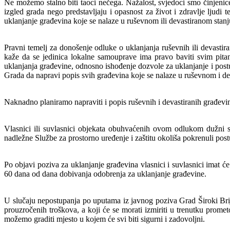
Ne možemo stalno biti taoci nečega. Nažalost, svjedoci smo činjenic
izgled grada nego predstavljaju i opasnost za život i zdravlje ljud
uklanjanje građevina koje se nalaze u ruševnom ili devastiranom stanju
Pravni temelj za donošenje odluke o uklanjanja ruševnih ili devast
kaže da se jedinica lokalne samouprave ima pravo baviti svim pit
uklanjanja građevine, odnosno ishođenje dozvole za uklanjanje i pos
Grada da napravi popis svih građevina koje se nalaze u ruševnom i de
Naknadno planiramo napraviti i popis ruševnih i devastiranih građevin
Vlasnici ili suvlasnici objekata obuhvaćenih ovom odlukom dužni su
nadležne Službe za prostorno uređenje i zaštitu okoliša pokrenuli pos
Po objavi poziva za uklanjanje građevina vlasnici i suvlasnici imat ć
60 dana od dana dobivanja odobrenja za uklanjanje građevine.
U slučaju nepostupanja po uputama iz javnog poziva Grad Široki Brijeg
prouzročenih troškova, a koji će se morati izmiriti u trenutku pro
možemo graditi mjesto u kojem će svi biti sigurni i zadovoljni.