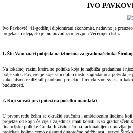
IVO PAVKOVIĆ: 
Ivo Pavković, 41-godišnji diplomirani ekonomist, nedavno je preuzeo
projekata i ideja, što je bio povod za intervju u Večernjem listu.
1. Što Vam znači pobjeda na izborima za gradonačelnika Široko
Na lokalnoj razini kreira se politika koja je najbliža građanima i n
bolje sutra. Povjerenje koje sam dobio među sugrađanima potvrda je 
kako bismo realizirali planirane projekte. Premda sam svjestan kako 
budućnosti.
2. Koji su vaši prvi potezi na početku mandata?
U prvom redu želim se okružiti stručnim i ambicioznim ljudima koji v
projekte od kojih će cijela zajednica imati koristi. Kao gradonačeln
financijske politike Grada. Inzistirat ću na racionalnijem upravljanj
projekata kojima ćemo osigurati dugoročno održiv rast i razvoj Široko