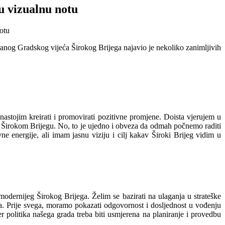
u vizualnu notu
anog Gradskog vijeća Širokog Brijega najavio je nekoliko zanimljivih
nastojim kreirati i promovirati pozitivne promjene. Doista vjerujem u
u Širokom Brijegu. No, to je ujedno i obveza da odmah počnemo raditi
ne energije, ali imam jasnu viziju i cilj kakav Široki Brijeg vidim u
modernijeg Širokog Brijega. Želim se bazirati na ulaganja u strateške
ega. Prije svega, moramo pokazati odgovornost i dosljednost u vođenju
er politika našega grada treba biti usmjerena na planiranje i provedbu