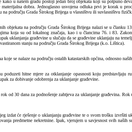
e kako u našem gradu postoji jedan broj objekata koji su potpuno devas
i te materijalna dobra. Jednoglasno usvojena odluka prvi je korak u pr
 na području Grada Širokog Brijega u vlasništvu ili suvlasništvu fizički
iranih objekata na području Grada Širokog Brijega nalazi se u članku
anjima koja su od lokalnog značaja, kao i u člancima 76. i 83. Zak
tupak uklanjanja građevine u slučaju da se građevine uklanjaju na teme
vastiranom stanju na području Grada Širokog Brijega (k.o. Lištica).
a koje se nalaze na području ostalih katastarskih općina, odnosno naši
 poduzeti hitne mjere za otklanjanje opasnosti koju predstavljaju ru
tupak za dobivanje odobrenja za uklanjanje građevine.
e rok od 30 dana za podnošenje zahtjeva za uklanjanje građevina. Rok u k
 izdat će rješenje o uklanjanju građevine te o svom trošku izvršiti uk
metovanja predmetne nekretnine. Ipak, vjerujem u savjesnost svih naši