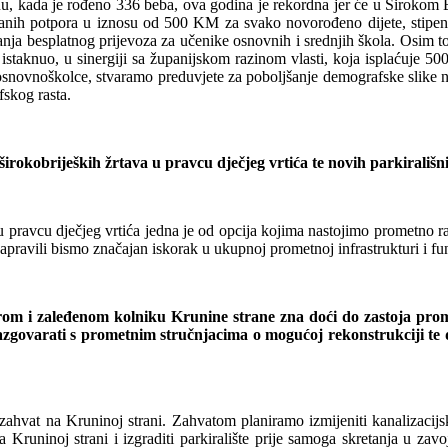
, kada je rođeno 336 beba, ova godina je rekordna jer će u Širokom Br
čanih potpora u iznosu od 500 KM za svako novorođeno dijete, stipend
nja besplatnog prijevoza za učenike osnovnih i srednjih škola. Osim t
istaknuo, u sinergiji sa županijskom razinom vlasti, koja isplaćuje 50
osnovnoškolce, stvaramo preduvjete za poboljšanje demografske slike n
fskog rasta.
širokobrijeških žrtava u pravcu dječjeg vrtića te novih parkirališ
pravcu dječjeg vrtića jedna je od opcija kojima nastojimo prometno ras
apravili bismo značajan iskorak u ukupnoj prometnoj infrastrukturi i f
krom i zaleđenom kolniku Krunine strane zna doći do zastoja pro
azgovarati s prometnim stručnjacima o mogućoj rekonstrukciji te d
zahvat na Kruninoj strani. Zahvatom planiramo izmijeniti kanalizacijs
a Kruninoj strani i izgraditi parkiralište prije samoga skretanja u 