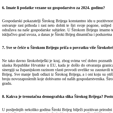
6. Imate li podatke vezane uz gospodarstvo za 2024. godinu?
Gospodarski pokazatelji Širokog Brijega konstantno idu u pozitivno
ostvaruje rast prihoda i rast neto dobiti te širi svoje pogone, usl
odražava na naše gospodarske subjekte. U Širokom Brijegu imamo teh
isključivo grad uvoza, a danas je Široki Brijeg dinamična i poduzetna 
7. Sve se češće u Širokom Brijegu priča o povratku više Širokobr
Ne tako davno širokobriješki je kraj, zbog svima već dobro poznatih 
ulaska Republike Hrvatske u EU, kada je došlo do otvaranja granica 
sinergiji sa županijskom razinom vlasti provodi uvelike su zaustavili 
Brijeg. Sve manje ljudi odlazi iz Širokog Brijega, a i oni koju su ot
broju novozaposlenih koje dobivamo od naših gospodarstvenika. Široki
gradu.
8. Kakva je trenutačna demografska slika Širokog Brijega? Posto
U posljednjih nekoliko godina Široki Brijeg bilježi pozitivan prirodni p