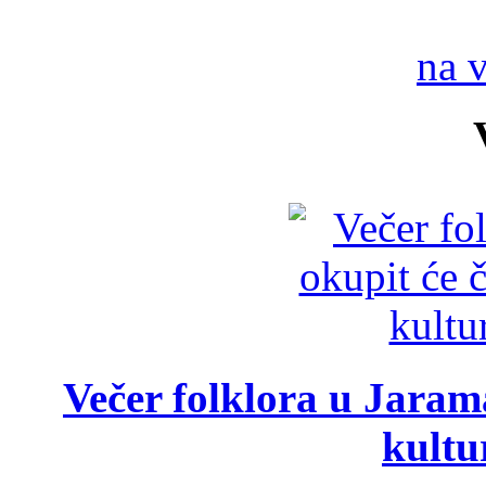
na 
Večer folklora u Jarama
kultu