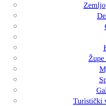
Zemljop
De
Župe 
Mj
Sp
Gal
Turistički 