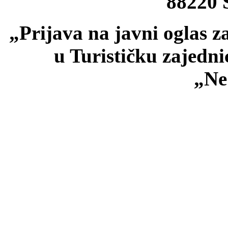
88220 Š
„Prijava na javni oglas z
u Turističku zajedn
„Ne