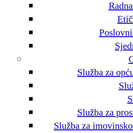
Radna 
Eti
Poslovni
Sjed
G
Služba za opću
Slu
S
Služba za pros
Služba za imovinsko-