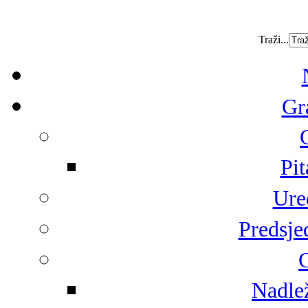
Traži...
Gr
Pit
Ure
Predsje
G
Nadlež