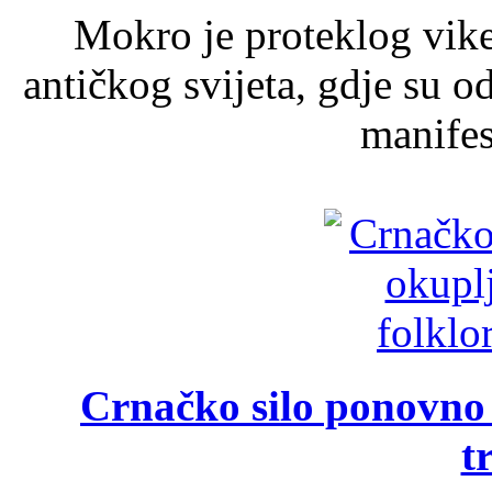
Mokro je proteklog vik
antičkog svijeta, gdje su 
manifest
Crnačko silo ponovno o
t