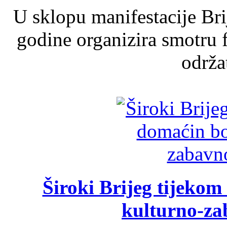
U sklopu manifestacije Br
godine organizira smotru f
održat
Široki Brijeg tijeko
kulturno-z