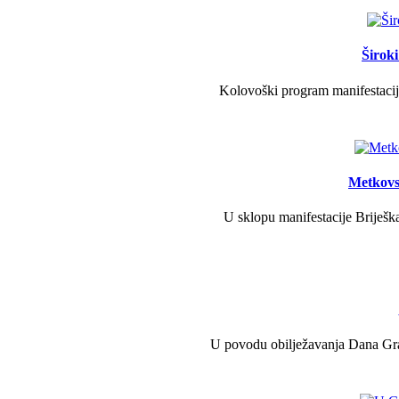
Širok
Kolovoški program manifestacije
Metkovs
U sklopu manifestacije Briješka
U povodu obilježavanja Dana Grad