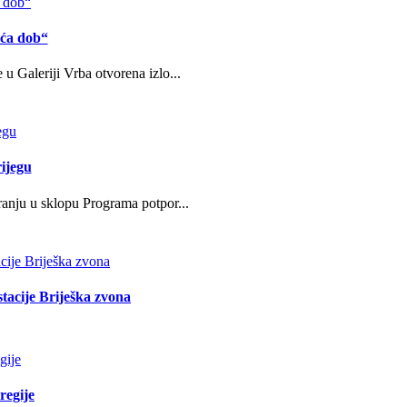
eća dob“
u Galeriji Vrba otvorena izlo...
ijegu
ranju u sklopu Programa potpor...
stacije Briješka zvona
regije