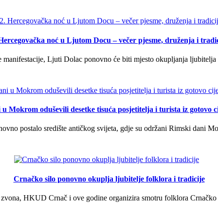
 Hercegovačka noć u Ljutom Docu – večer pjesme, druženja i tradic
manifestacije, Ljuti Dolac ponovno će biti mjesto okupljanja ljubitelja 
u Mokrom oduševili desetke tisuća posjetitelja i turista iz gotovo ci
vno postalo središte antičkog svijeta, gdje su održani Rimski dani Mok
Crnačko silo ponovno okuplja ljubitelje folklora i tradicije
 zvona, HKUD Crnač i ove godine organizira smotru folklora Crnačko sil