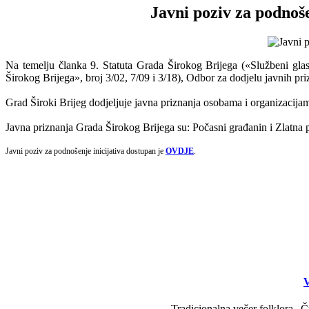
Javni poziv za podnoše
Na temelju članka 9. Statuta Grada Širokog Brijega («Službeni gla
Širokog Brijega», broj 3/02, 7/09 i 3/18), Odbor za dodjelu javnih pr
Grad Široki Brijeg dodjeljuje javna priznanja osobama i organizacijama 
Javna priznanja Grada Širokog Brijega su: Počasni građanin i Zlatna
Javni poziv za podnošenje inicijativa dostupan je
OVDJE
.
V
Tradicionalna večer folklora „Č