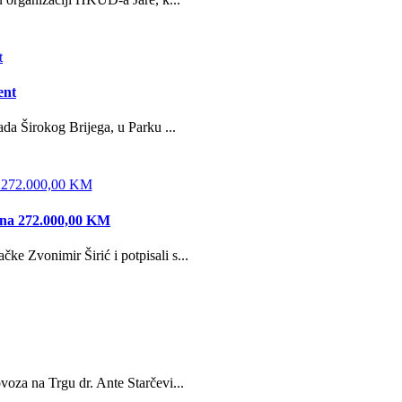
ent
da Širokog Brijega, u Parku ...
edna 272.000,00 KM
e Zvonimir Širić i potpisali s...
oza na Trgu dr. Ante Starčevi...