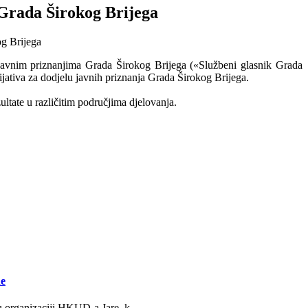
a Grada Širokog Brijega
 javnim priznanjima Grada Širokog Brijega («Službeni glasnik Grada
ijativa za dodjelu javnih priznanja Grada Širokog Brijega.
ultate u različitim područjima djelovanja.
ne
u organizaciji HKUD-a Jare, k...