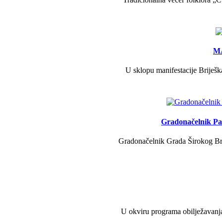
MA
U sklopu manifestacije Briješk
Gradonačelnik Pav
Gradonačelnik Grada Širokog Brij
U okviru programa obilježavanja