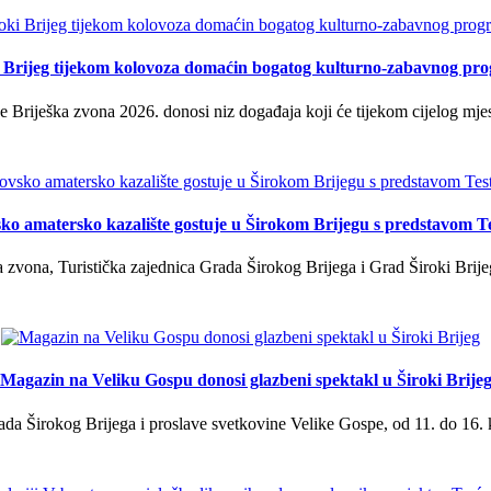
i Brijeg tijekom kolovoza domaćin bogatog kulturno-zabavnog pr
 Briješka zvona 2026. donosi niz događaja koji će tijekom cijelog mjes
ko amatersko kazalište gostuje u Širokom Brijegu s predstavom T
 zvona, Turistička zajednica Grada Širokog Brijega i Grad Široki Brije
Magazin na Veliku Gospu donosi glazbeni spektakl u Široki Brije
a Širokog Brijega i proslave svetkovine Velike Gospe, od 11. do 16. 