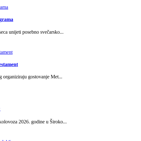
ograma
eca unijeti posebno svečarsko...
estament
g organiziraju gostovanje Met...
g
kolovoza 2026. godine u Široko...