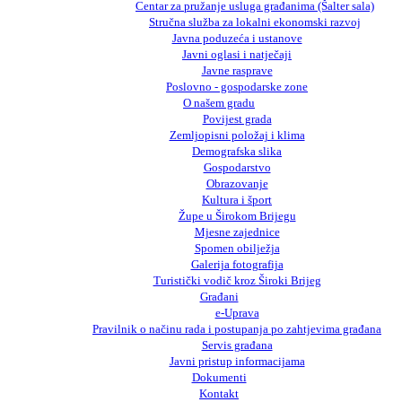
Centar za pružanje usluga građanima (Šalter sala)
Stručna služba za lokalni ekonomski razvoj
Javna poduzeća i ustanove
Javni oglasi i natječaji
Javne rasprave
Poslovno - gospodarske zone
O našem gradu
Povijest grada
Zemljopisni položaj i klima
Demografska slika
Gospodarstvo
Obrazovanje
Kultura i šport
Župe u Širokom Brijegu
Mjesne zajednice
Spomen obilježja
Galerija fotografija
Turistički vodič kroz Široki Brijeg
Građani
e-Uprava
Pravilnik o načinu rada i postupanja po zahtjevima građana
Servis građana
Javni pristup informacijama
Dokumenti
Kontakt