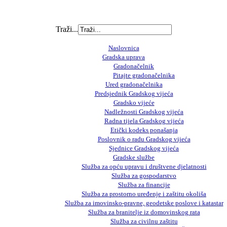
Traži...
Naslovnica
Gradska uprava
Gradonačelnik
Pitajte gradonačelnika
Ured gradonačelnika
Predsjednik Gradskog vijeća
Gradsko vijeće
Nadležnosti Gradskog vijeća
Radna tijela Gradskog vijeća
Etički kodeks ponašanja
Poslovnik o radu Gradskog vijeća
Sjednice Gradskog vijeća
Gradske službe
Služba za opću upravu i društvene djelatnosti
Služba za gospodarstvo
Služba za financije
Služba za prostorno uređenje i zaštitu okoliša
Služba za imovinsko-pravne, geodetske poslove i katastar
Služba za branitelje iz domovinskog rata
Služba za civilnu zaštitu