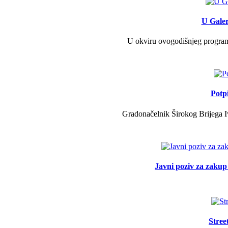
U Galer
U okviru ovogodišnjeg programa 
Potp
Gradonačelnik Širokog Brijega Iv
Javni poziv za zakup 
Stree