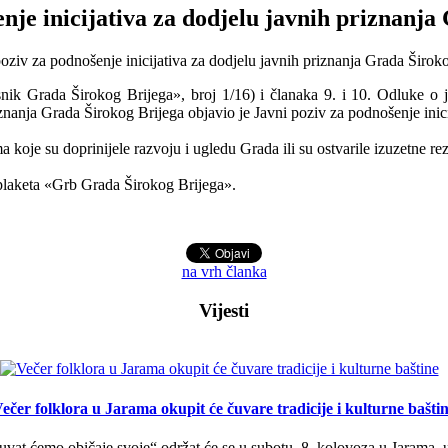
nje inicijativa za dodjelu javnih priznanj
snik Grada Širokog Brijega», broj 1/16) i članaka 9. i 10. Odluke o
iznanja Grada Širokog Brijega objavio je Javni poziv za podnošenje inic
koje su doprinijele razvoju i ugledu Grada ili su ostvarile izuzetne rez
 plaketa «Grb Grada Širokog Brijega».
na vrh članka
Vijesti
ečer folklora u Jarama okupit će čuvare tradicije i kulturne bašti
uvat ćemo običaje svoje“ održat će se u subotu, 8. kolovoza u Jarama, 