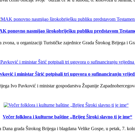
K ponovno nasmijao širokobriješku publiku predstavom Testam
a zvona, u organizaciji Turističke zajednice Grada Širokog Brijega i Gra
ković i ministar Širić potpisali tri ugovora o sufinanciranju vrij
ega Ivo Pavković i ministar gospodarstva Županije Zapadnohercegovačk
Večer folklora i kulturne baštine „Brijeg Široki slavno ti je ime“
 Dana grada Širokog Brijega i blagdana Velike Gospe, u petak, 7. kolov