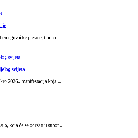
ije
hercegovačke pjesme, tradici...
jelog svijeta
ro 2026., manifestacija koja ...
o, koja će se održati u subot...