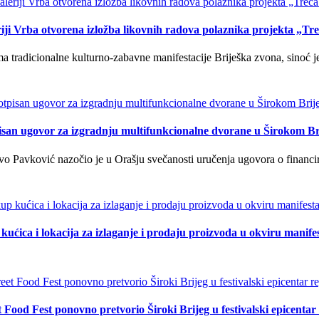
iji Vrba otvorena izložba likovnih radova polaznika projekta „Tr
tradicionalne kulturno-zabavne manifestacije Briješka zvona, sinoć je 
isan ugovor za izgradnju multifunkcionalne dvorane u Širokom Br
o Pavković nazočio je u Orašju svečanosti uručenja ugovora o financi
kućica i lokacija za izlaganje i prodaju proizvoda u okviru manife
t Food Fest ponovno pretvorio Široki Brijeg u festivalski epicentar 