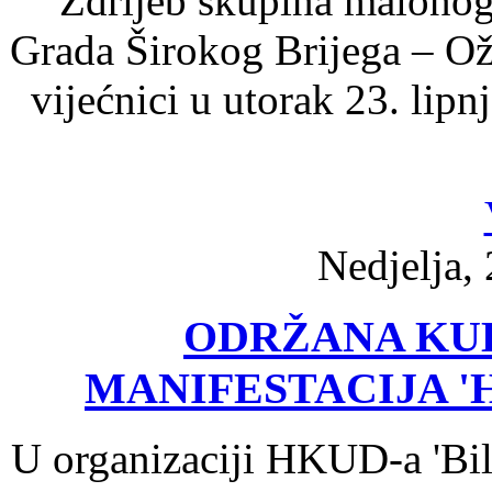
Ždrijeb skupina malonog
Grada Širokog Brijega – Ož
vijećnici u utorak 23. lip
Nedjelja, 
ODRŽANA KU
MANIFESTACIJA '
U organizaciji HKUD-a 'Bil