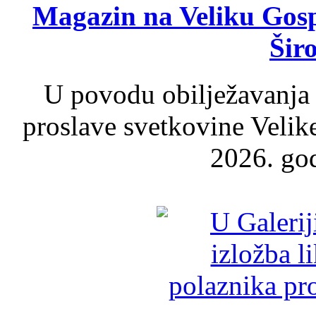
Magazin na Veliku Gosp
Šir
U povodu obilježavanja
proslave svetkovine Velik
2026. god