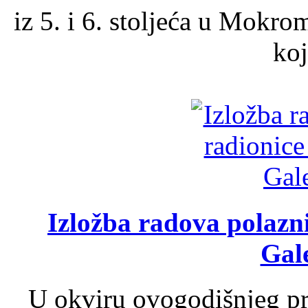
iz 5. i 6. stoljeća u Mokro
koj
Izložba radova polazn
Gale
U okviru ovogodišnjeg pr