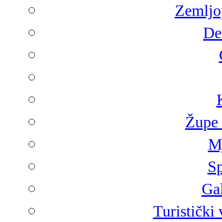
Zemljop
De
Župe 
Mj
Sp
Gal
Turistički 