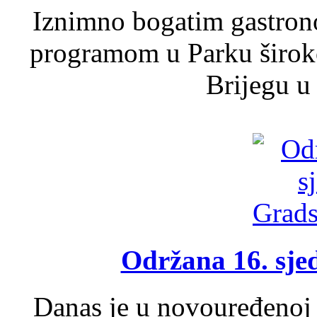
Iznimno bogatim gastron
programom u Parku široko
Brijegu u 
Održana 16. sje
Danas je u novouređenoj 