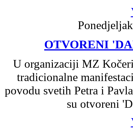
Ponedjeljak
OTVORENI 'DAN
U organizaciji MZ Kočer
tradicionalne manifestac
povodu svetih Petra i Pavl
su otvoreni '