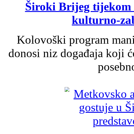
Široki Brijeg tijeko
kulturno-z
Kolovoški program manif
donosi niz događaja koji ć
posebno