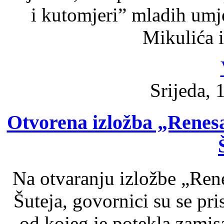
i kutomjeri” mladih umj
Mikulića i
Srijeda, 
Otvorena izložba „Renes
Na otvaranju izložbe „Ren
Šuteja, govornici su se pris
od kojeg je potekla zamis