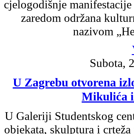
cjelogodišnje manifestacije
zaredom održana kultur
nazivom „Her
Subota, 2
U Zagrebu otvorena izl
Mikulića i
U Galeriji Studentskog cen
objekata, skulptura i crte