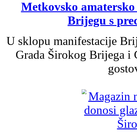
Metkovsko amatersko k
Brijegu s pr
U sklopu manifestacije Bri
Grada Širokog Brijega i 
gosto