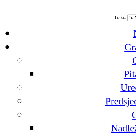
Traži...
Gr
Pit
Ure
Predsje
G
Nadlež