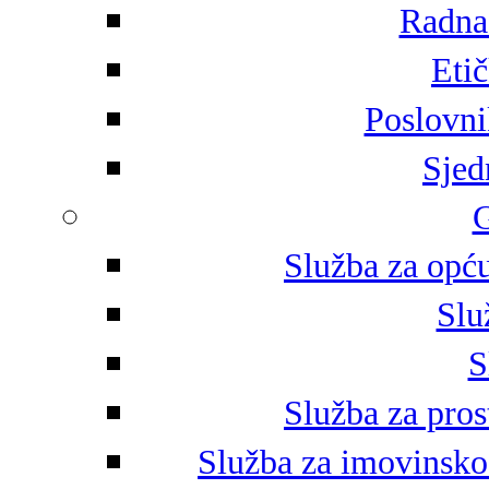
Radna 
Eti
Poslovni
Sjed
G
Služba za opću
Slu
S
Služba za pros
Služba za imovinsko-