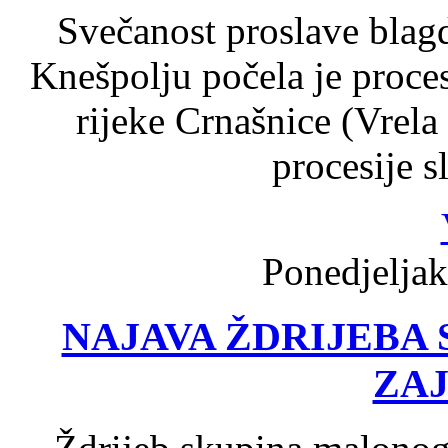
Svečanost proslave blagd
Knešpolju počela je proce
rijeke Crnašnice (Vrela
procesije s
Ponedjeljak
NAJAVA ŽDRIJEBA 
ZA