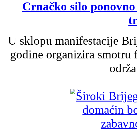
Crnačko silo ponovno o
t
U sklopu manifestacije Br
godine organizira smotru f
održat