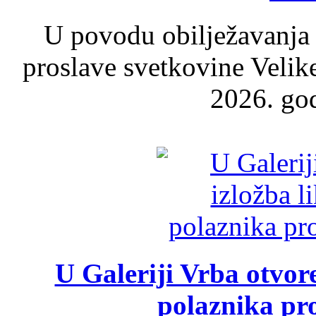
U povodu obilježavanja
proslave svetkovine Velik
2026. god
U Galeriji Vrba otvor
polaznika pr