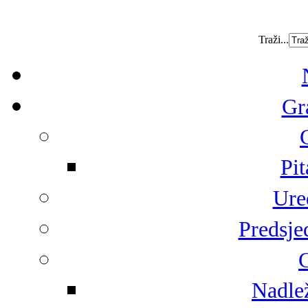
Traži...
Gr
Pit
Ure
Predsje
G
Nadlež