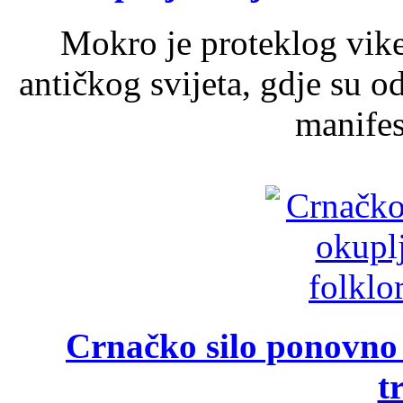
Mokro je proteklog vik
antičkog svijeta, gdje su 
manifest
Crnačko silo ponovno o
t