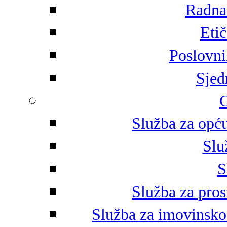
Radna 
Eti
Poslovni
Sjed
G
Služba za opću
Slu
S
Služba za pros
Služba za imovinsko-