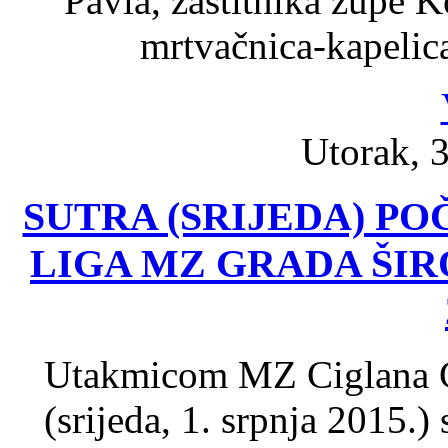
Pavla, zaštitnika župe K
mrtvačnica-kapelic
Utorak, 3
SUTRA (SRIJEDA) 
LIGA MZ GRADA ŠI
Utakmicom MZ Ciglana G
(srijeda, 1. srpnja 2015.)