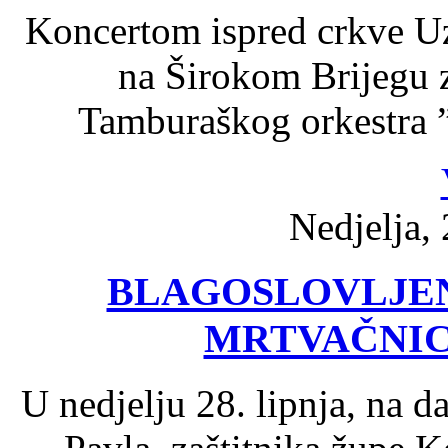
Koncertom ispred crkve Uz
na Širokom Brijegu z
Tamburaškog orkestra ”
Nedjelja, 
BLAGOSLOVLJE
MRTVAČNIC
U nedjelju 28. lipnja, na d