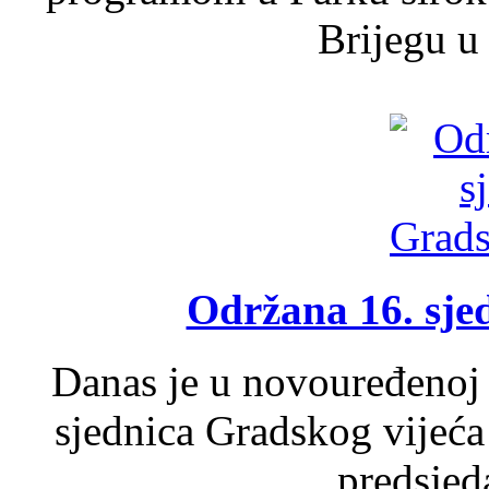
Brijegu u 
Održana 16. sje
Danas je u novouređenoj 
sjednica Gradskog vijeća
predsjed