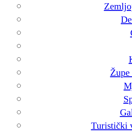
Zemljop
De
Župe 
Mj
Sp
Gal
Turistički 