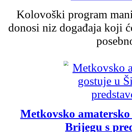
Kolovoški program manif
donosi niz događaja koji ć
posebno
Metkovsko amatersko k
Brijegu s pr