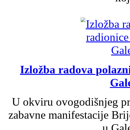
Izložba radova polazn
Gale
U okviru ovogodišnjeg pr
zabavne manifestacije Brij
u Gale