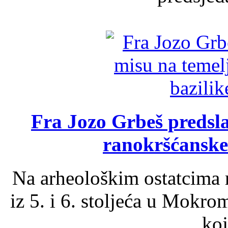
Fra Jozo Grbeš predsla
ranokršćanske
Na arheološkim ostatcima 
iz 5. i 6. stoljeća u Mokro
koj