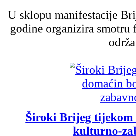
U sklopu manifestacije Br
godine organizira smotru f
održat
Široki Brijeg tijeko
kulturno-z