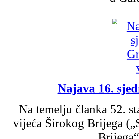
Najava 16. sjed
Na temelju članka 52. s
vijeća Širokog Brijega (
Brijega“,