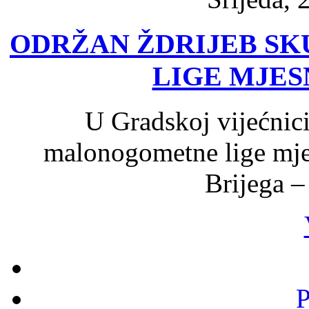
ODRŽAN ŽDRIJEB S
LIGE MJES
U Gradskoj vijećnici
malonogometne lige mje
Brijega 
P