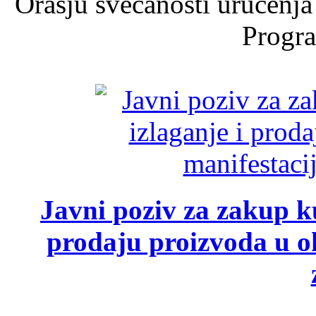
Orašju svečanosti uručenja
Progra
Javni poziv za zakup ku
prodaju proizvoda u ok