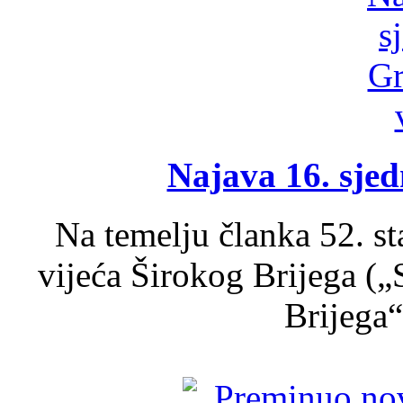
Najava 16. sjed
Na temelju članka 52. s
vijeća Širokog Brijega (
Brijega“,