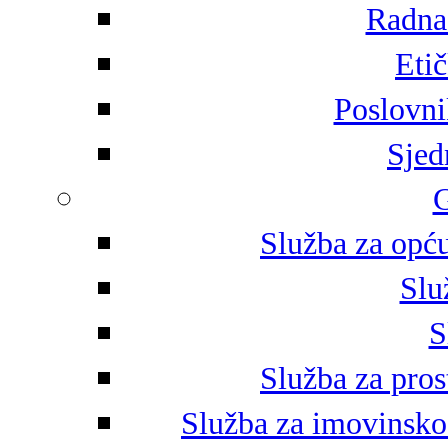
Radna 
Eti
Poslovni
Sjed
G
Služba za opću
Slu
S
Služba za pros
Služba za imovinsko-