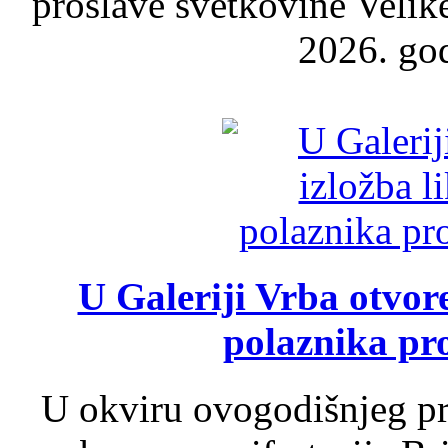
proslave svetkovine Velik
2026. god
U Galeriji Vrba otvor
polaznika pr
U okviru ovogodišnjeg pr