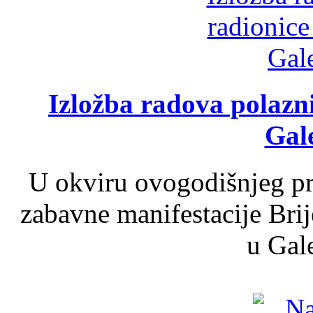
Izložba radova polazn
Gale
U okviru ovogodišnjeg pr
zabavne manifestacije Brij
u Gale