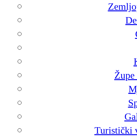
Zemljop
De
Župe 
Mj
Sp
Gal
Turistički 