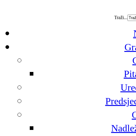
Traži...
Gr
Pit
Ure
Predsje
G
Nadlež