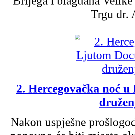
Brijega i blagdana Velike
Trgu dr. 
2. Hercegovačka noć u 
druženj
Nakon uspješne prošlogodi