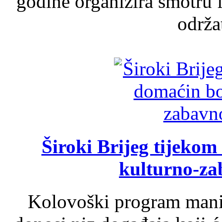
godine organizira smotru f
održat
Široki Brijeg tijeko
kulturno-z
Kolovoški program manif