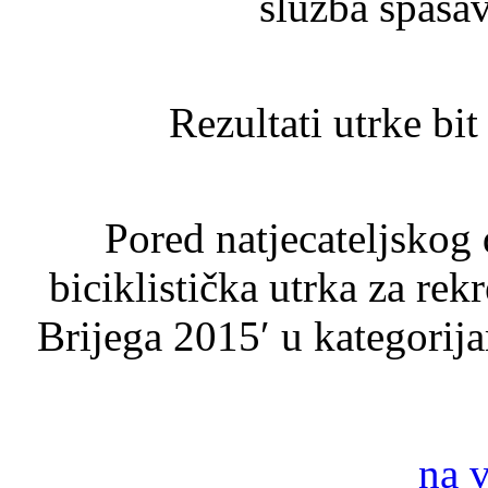
služba spašav
Rezultati utrke bi
Pored natjecateljskog d
biciklistička utrka za re
Brijega 2015′ u kategori
na 