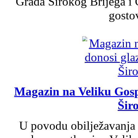
Grada Širokog Brijega i 
gosto
Magazin na Veliku Gosp
Šir
U povodu obilježavanja