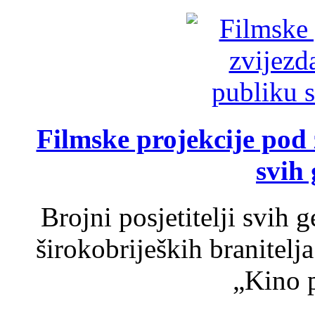
Filmske projekcije pod
svih 
Brojni posjetitelji svih 
širokobrijeških branitel
„Kino p