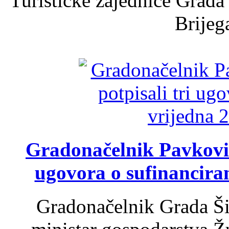
Turističke zajednice Grada
Brijega
Gradonačelnik Pavković 
ugovora o sufinancira
Gradonačelnik Grada Ši