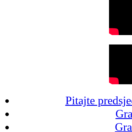
Pitajte predsj
Gra
Gra