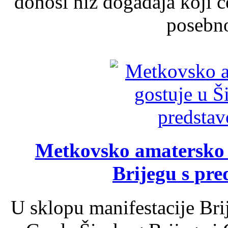
donosi niz događaja koji ć
posebno
Metkovsko amatersko k
Brijegu s pr
U sklopu manifestacije Bri