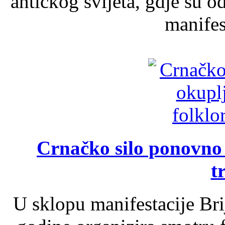
antičkog svijeta, gdje su 
manifest
Crnačko silo ponovno o
t
U sklopu manifestacije Br