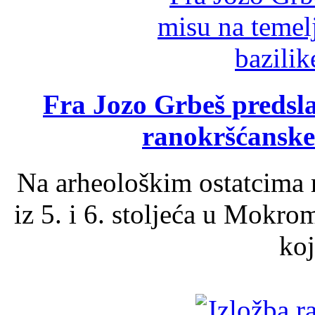
Fra Jozo Grbeš predsla
ranokršćanske
Na arheološkim ostatcima 
iz 5. i 6. stoljeća u Mokro
koj