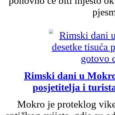
ponovno će biti mjesto ok
pjesme
Rimski dani u Mokrom
posjetitelja i turist
Mokro je proteklog vik