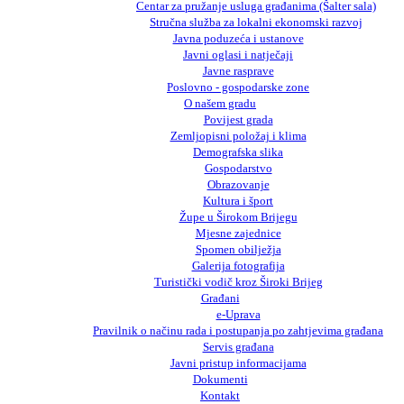
Centar za pružanje usluga građanima (Šalter sala)
Stručna služba za lokalni ekonomski razvoj
Javna poduzeća i ustanove
Javni oglasi i natječaji
Javne rasprave
Poslovno - gospodarske zone
O našem gradu
Povijest grada
Zemljopisni položaj i klima
Demografska slika
Gospodarstvo
Obrazovanje
Kultura i šport
Župe u Širokom Brijegu
Mjesne zajednice
Spomen obilježja
Galerija fotografija
Turistički vodič kroz Široki Brijeg
Građani
e-Uprava
Pravilnik o načinu rada i postupanja po zahtjevima građana
Servis građana
Javni pristup informacijama
Dokumenti
Kontakt