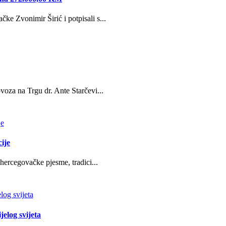
e Zvonimir Širić i potpisali s...
oza na Trgu dr. Ante Starčevi...
ije
hercegovačke pjesme, tradici...
jelog svijeta