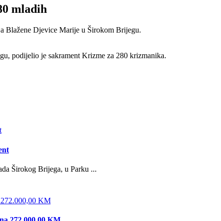
80 mladih
nja Blažene Djevice Marije u Širokom Brijegu.
u, podijelio je sakrament Krizme za 280 krizmanika.
ent
da Širokog Brijega, u Parku ...
edna 272.000,00 KM