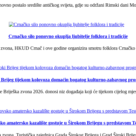
vno postalo središte antičkog svijeta, gdje su održani Rimski dani Mok
Crnačko silo ponovno okuplja ljubitelje folklora i tradicije
 zvona, HKUD Crnač i ove godine organizira smotru folklora Crnačko sil
i Brijeg tijekom kolovoza domaćin bogatog kulturno-zabavnog pr
 Briješka zvona 2026. donosi niz događaja koji će tijekom cijelog mjes
ko amatersko kazalište gostuje u Širokom Brijegu s predstavom T
 zvona, Turistička zajednica Grada Širokog Brijega i Grad Široki Brije