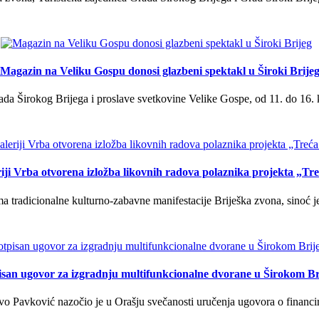
Magazin na Veliku Gospu donosi glazbeni spektakl u Široki Brije
a Širokog Brijega i proslave svetkovine Velike Gospe, od 11. do 16. 
iji Vrba otvorena izložba likovnih radova polaznika projekta „Tr
tradicionalne kulturno-zabavne manifestacije Briješka zvona, sinoć je 
isan ugovor za izgradnju multifunkcionalne dvorane u Širokom Br
o Pavković nazočio je u Orašju svečanosti uručenja ugovora o financi