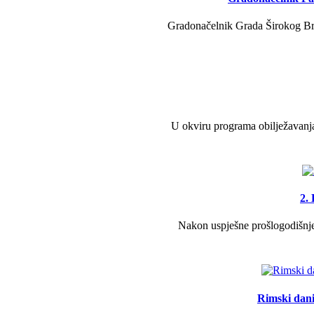
Gradonačelnik Grada Širokog Brij
U okviru programa obilježavanja
2.
Nakon uspješne prošlogodišnje 
Rimski dani 