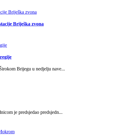
stacije Briješka zvona
regije
irokom Brijegu u nedjelju nave...
nicom je predsjedao predsjedn...