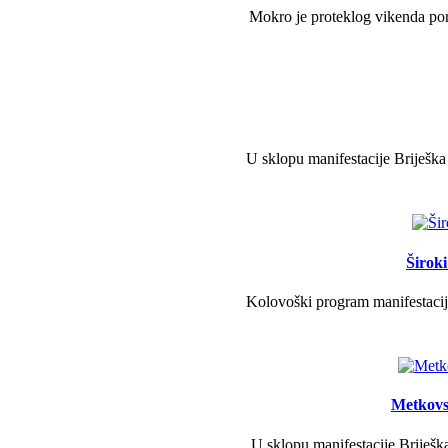
Mokro je proteklog vikenda pono
U sklopu manifestacije Briješka
Širok
Kolovoški program manifestacije
Metkovs
U sklopu manifestacije Briješka