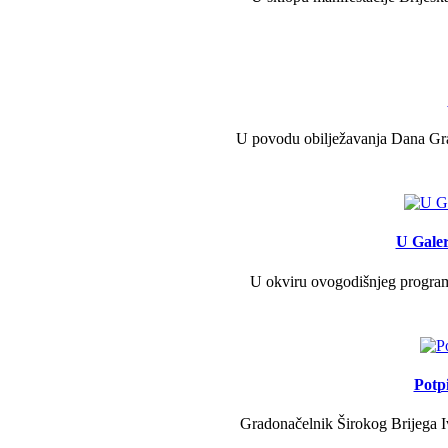
U povodu obilježavanja Dana Grad
U Galer
U okviru ovogodišnjeg programa 
Potp
Gradonačelnik Širokog Brijega Iv