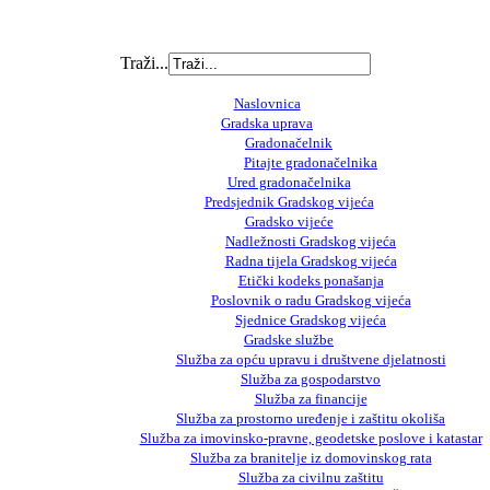
Traži...
Naslovnica
Gradska uprava
Gradonačelnik
Pitajte gradonačelnika
Ured gradonačelnika
Predsjednik Gradskog vijeća
Gradsko vijeće
Nadležnosti Gradskog vijeća
Radna tijela Gradskog vijeća
Etički kodeks ponašanja
Poslovnik o radu Gradskog vijeća
Sjednice Gradskog vijeća
Gradske službe
Služba za opću upravu i društvene djelatnosti
Služba za gospodarstvo
Služba za financije
Služba za prostorno uređenje i zaštitu okoliša
Služba za imovinsko-pravne, geodetske poslove i katastar
Služba za branitelje iz domovinskog rata
Služba za civilnu zaštitu