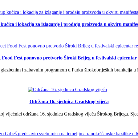
kućica i lokacija za izlaganje i prodaju proizvoda u okviru manife
t Food Fest ponovno pretvorio Široki Brijeg u festivalski epicentar 
lazbenim i zabavnim programom u Parku širokobrijeških branitelja u Š
Održana 16. sjednica Gradskog vijeća
j vijećnici održana 16. sjednica Gradskog vijeća Širokog Brijega. Sjed