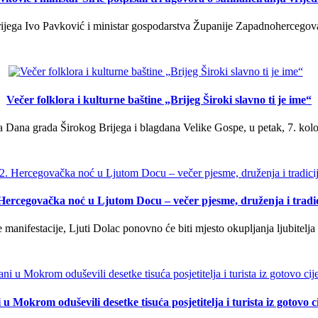
ega Ivo Pavković i ministar gospodarstva Županije Zapadnohercegovačk
Večer folklora i kulturne baštine „Brijeg Široki slavno ti je ime“
 Dana grada Širokog Brijega i blagdana Velike Gospe, u petak, 7. kolov
 Hercegovačka noć u Ljutom Docu – večer pjesme, druženja i tradic
manifestacije, Ljuti Dolac ponovno će biti mjesto okupljanja ljubitelja 
u Mokrom oduševili desetke tisuća posjetitelja i turista iz gotovo ci