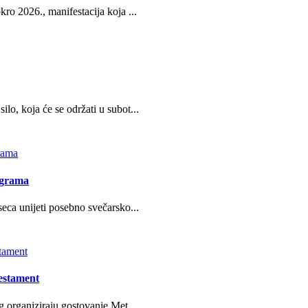
ro 2026., manifestacija koja ...
o, koja će se održati u subot...
ograma
eca unijeti posebno svečarsko...
estament
g organiziraju gostovanje Met...