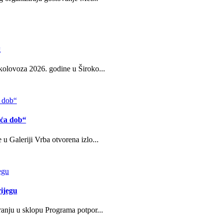
g
kolovoza 2026. godine u Široko...
eća dob“
u Galeriji Vrba otvorena izlo...
ijegu
ranju u sklopu Programa potpor...