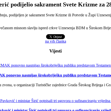
erić podijelio sakrament Svete Krizme za 2
ibnju, podijeljen je sakrament Svete Krizme ili Potvrde u Župi Uznese
večanom misnom slavlju ispred crkve Uznesenja BDM u Širokom Brijeg
na vrh članka
Vijesti
K ponovno nasmijao širokobriješku publiku predstavom Testam
a zvona, u organizaciji Turističke zajednice Grada Širokog Brijega i Gra
ković i ministar Širić potpisali tri ugovora o sufinanciranju vrij