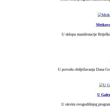
Metkovs
U sklopu manifestacije Briješka
U povodu obilježavanja Dana Grad
U Galer
U okviru ovogodišnjeg programa 