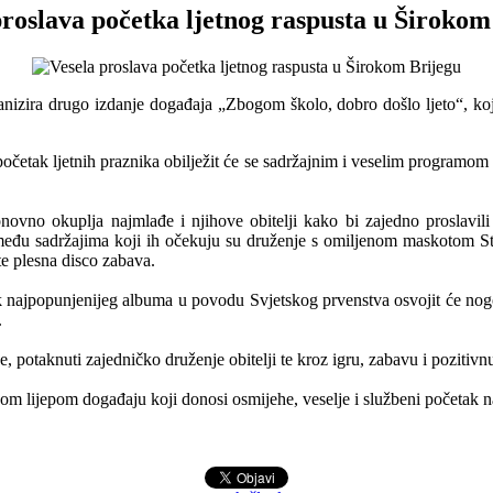
proslava početka ljetnog raspusta u Širokom
ganizira drugo izdanje događaja „Zbogom školo, dobro došlo ljeto“, koj
četak ljetnih praznika obilježit će se sadržajnim i veselim programom na
ovno okuplja najmlađe i njihove obitelji kako bi zajedno proslavili 
među sadržajima koji ih očekuju su druženje s omiljenom maskotom St
 te plesna disco zabava.
ik najpopunjenijeg albuma u povodu Svjetskog prvenstva osvojit će no
.
, potaknuti zajedničko druženje obitelji te kroz igru, zabavu i pozitivnu 
dnom lijepom događaju koji donosi osmijehe, veselje i službeni početak n