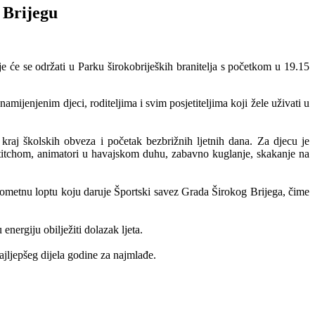
 Brijegu
e će se održati u Parku širokobrijeških branitelja s početkom u 19.15
mijenjenim djeci, roditeljima i svim posjetiteljima koji žele uživati u
kraj školskih obveza i početak bezbrižnih ljetnih dana. Za djecu je
itchom, animatori u havajskom duhu, zabavno kuglanje, skakanje na
gometnu loptu koju daruje Športski savez Grada Širokog Brijega, čime
energiju obilježiti dolazak ljeta.
ajljepšeg dijela godine za najmlađe.