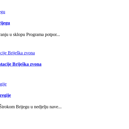
ijegu
ranju u sklopu Programa potpor...
stacije Briješka zvona
regije
irokom Brijegu u nedjelju nave...