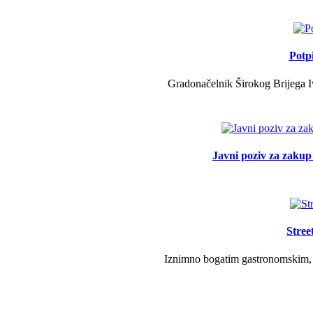
Potp
Gradonačelnik Širokog Brijega Iv
Javni poziv za zakup 
Stree
Iznimno bogatim gastronomskim, g