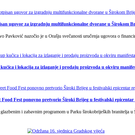
isan ugovor za izgradnju multifunkcionalne dvorane u Širokom Br
o Pavković nazočio je u Orašju svečanosti uručenja ugovora o financi
kućica i lokacija za izlaganje i prodaju proizvoda u okviru manife
t Food Fest ponovno pretvorio Široki Brijeg u festivalski epicentar 
lazbenim i zabavnim programom u Parku širokobrijeških branitelja u Š