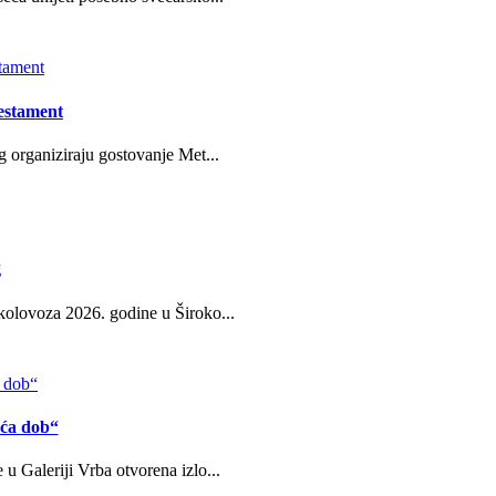
estament
g organiziraju gostovanje Met...
g
kolovoza 2026. godine u Široko...
eća dob“
u Galeriji Vrba otvorena izlo...