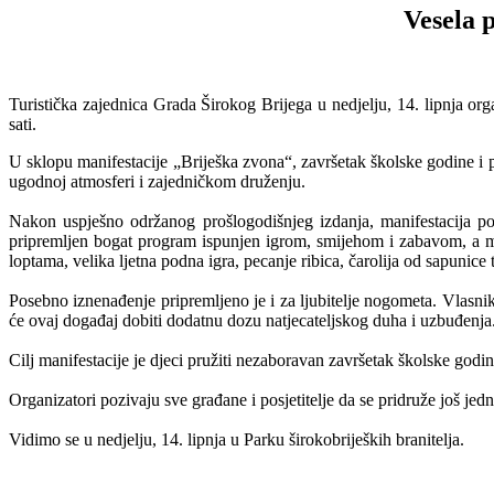
Vesela 
Turistička zajednica Grada Širokog Brijega u nedjelju, 14. lipnja or
sati.
U sklopu manifestacije „Briješka zvona“, završetak školske godine i po
ugodnoj atmosferi i zajedničkom druženju.
Nakon uspješno održanog prošlogodišnjeg izdanja, manifestacija pon
pripremljen bogat program ispunjen igrom, smijehom i zabavom, a 
loptama, velika ljetna podna igra, pecanje ribica, čarolija od sapunice
Posebno iznenađenje pripremljeno je i za ljubitelje nogometa. Vlasn
će ovaj događaj dobiti dodatnu dozu natjecateljskog duha i uzbuđenja
Cilj manifestacije je djeci pružiti nezaboravan završetak školske godine
Organizatori pozivaju sve građane i posjetitelje da se pridruže još je
Vidimo se u nedjelju, 14. lipnja u Parku širokobrijeških branitelja.