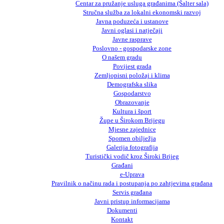
Centar za pružanje usluga građanima (Šalter sala)
Stručna služba za lokalni ekonomski razvoj
Javna poduzeća i ustanove
Javni oglasi i natječaji
Javne rasprave
Poslovno - gospodarske zone
O našem gradu
Povijest grada
Zemljopisni položaj i klima
Demografska slika
Gospodarstvo
Obrazovanje
Kultura i šport
Župe u Širokom Brijegu
Mjesne zajednice
Spomen obilježja
Galerija fotografija
Turistički vodič kroz Široki Brijeg
Građani
e-Uprava
Pravilnik o načinu rada i postupanja po zahtjevima građana
Servis građana
Javni pristup informacijama
Dokumenti
Kontakt