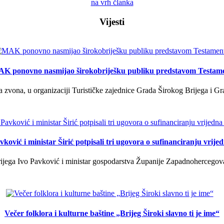
na vrh članka
Vijesti
K ponovno nasmijao širokobriješku publiku predstavom Testam
a zvona, u organizaciji Turističke zajednice Grada Širokog Brijega i Gra
ković i ministar Širić potpisali tri ugovora o sufinanciranju vrij
ega Ivo Pavković i ministar gospodarstva Županije Zapadnohercegovačk
Večer folklora i kulturne baštine „Brijeg Široki slavno ti je ime“