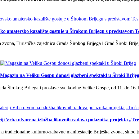
ko amatersko kazalište gostuje u Širokom Brijegu s predstavom T
 zvona, Turistička zajednica Grada Širokog Brijega i Grad Široki Brije
Magazin na Veliku Gospu donosi glazbeni spektakl u Široki Brije
a Širokog Brijega i proslave svetkovine Velike Gospe, od 11. do 16. 
iji Vrba otvorena izložba likovnih radova polaznika projekta „Tr
tradicionalne kulturno-zabavne manifestacije Briješka zvona, sinoć je 