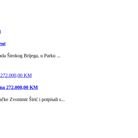
ent
da Širokog Brijega, u Parku ...
edna 272.000,00 KM
e Zvonimir Širić i potpisali s...