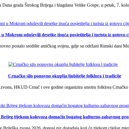
 Dana grada Širokog Brijega i blagdana Velike Gospe, u petak, 7. kolov
u Mokrom oduševili desetke tisuća posjetitelja i turista iz gotovo ci
vno postalo središte antičkog svijeta, gdje su održani Rimski dani Mok
Crnačko silo ponovno okuplja ljubitelje folklora i tradicije
 zvona, HKUD Crnač i ove godine organizira smotru folklora Crnačko sil
i Brijeg tijekom kolovoza domaćin bogatog kulturno-zabavnog pr
 Briješka zvona 2026. donosi niz događaja koji će tijekom cijelog mjes