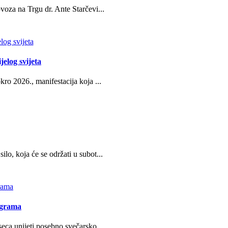
oza na Trgu dr. Ante Starčevi...
jelog svijeta
ro 2026., manifestacija koja ...
o, koja će se održati u subot...
ograma
eca unijeti posebno svečarsko...