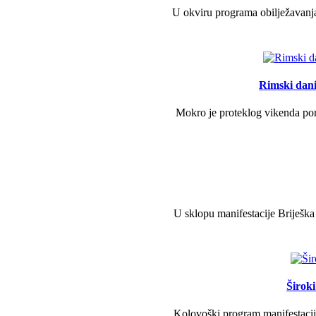
U okviru programa obilježavanja
Rimski dani 
Mokro je proteklog vikenda pono
U sklopu manifestacije Briješka
Širok
Kolovoški program manifestacije