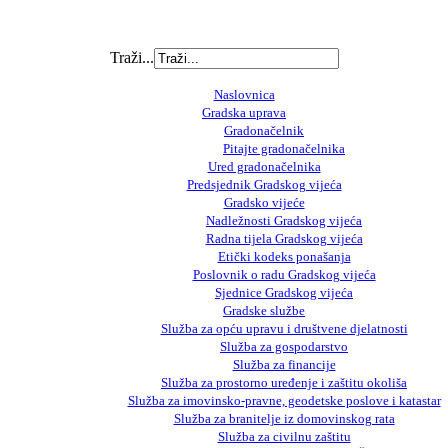
Traži...
Naslovnica
Gradska uprava
Gradonačelnik
Pitajte gradonačelnika
Ured gradonačelnika
Predsjednik Gradskog vijeća
Gradsko vijeće
Nadležnosti Gradskog vijeća
Radna tijela Gradskog vijeća
Etički kodeks ponašanja
Poslovnik o radu Gradskog vijeća
Sjednice Gradskog vijeća
Gradske službe
Služba za opću upravu i društvene djelatnosti
Služba za gospodarstvo
Služba za financije
Služba za prostorno uređenje i zaštitu okoliša
Služba za imovinsko-pravne, geodetske poslove i katastar
Služba za branitelje iz domovinskog rata
Služba za civilnu zaštitu