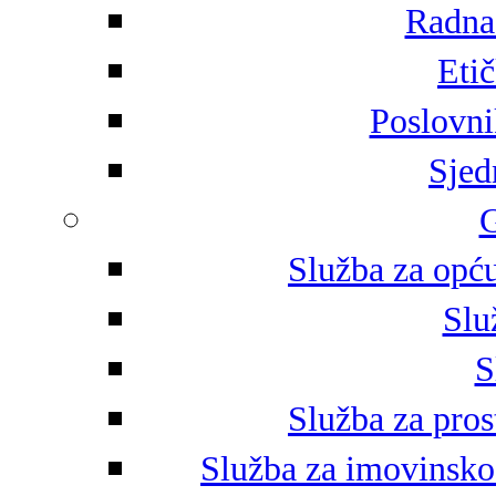
Radna 
Eti
Poslovni
Sjed
G
Služba za opću
Slu
S
Služba za pros
Služba za imovinsko-