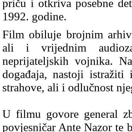
priču i otkriva posebne det
1992. godine.
Film obiluje brojnim arhi
ali i vrijednim audioz
neprijateljskih vojnika. N
događaja, nastoji istražiti
strahove, ali i odlučnost nj
U filmu govore general z
povjesničar Ante Nazor te br