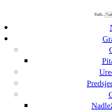
Traži...
Gr
Pit
Ure
Predsje
G
Nadlež