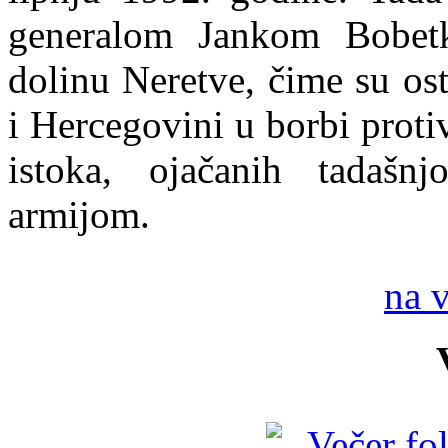
generalom Jankom Bobetk
dolinu Neretve, čime su os
i Hercegovini u borbi protiv
istoka, ojačanih tadaš
armijom.
na 