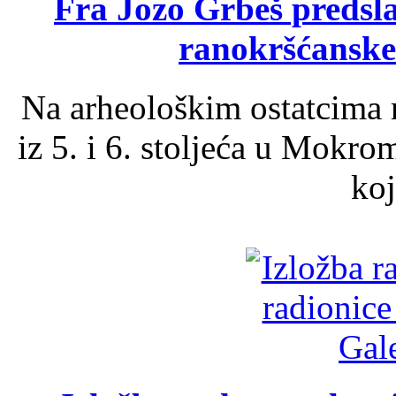
Fra Jozo Grbeš predsla
ranokršćanske
Na arheološkim ostatcima 
iz 5. i 6. stoljeća u Mokro
koj