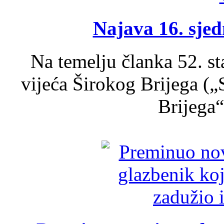
Najava 16. sjed
Na temelju članka 52. s
vijeća Širokog Brijega (
Brijega“,