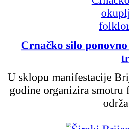
Crnačko silo ponovno o
t
U sklopu manifestacije Br
godine organizira smotru f
održat