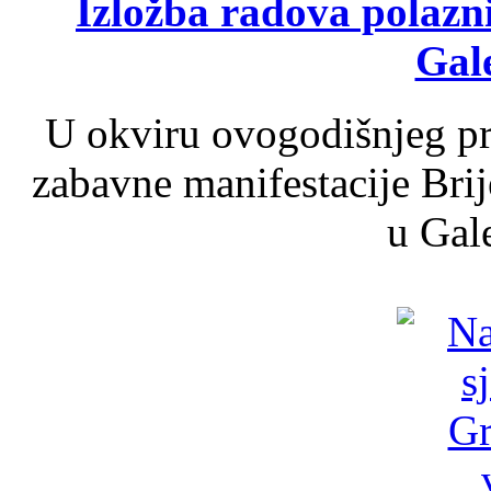
Izložba radova polazn
Gale
U okviru ovogodišnjeg pr
zabavne manifestacije Brij
u Gale