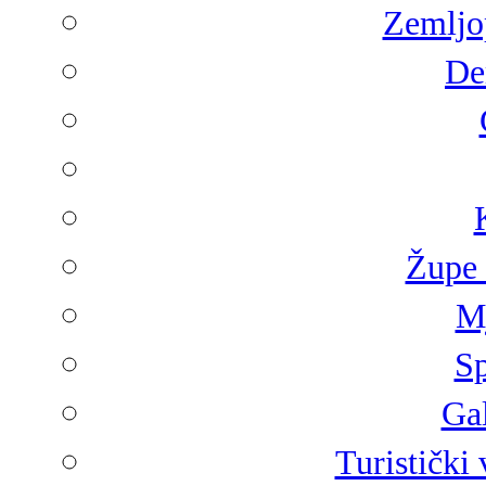
Zemljop
De
Župe 
Mj
Sp
Gal
Turistički 