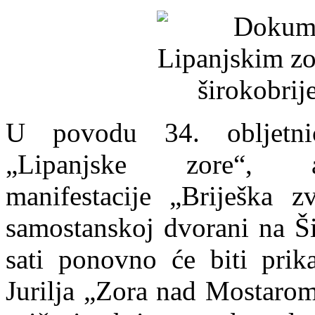
U povodu 34. obljetnic
„Lipanjske zore“
manifestacije
„Briješka 
samostanskoj dvorani na Š
sati ponovno će biti pri
Jurilja
„Zora nad Mostaro