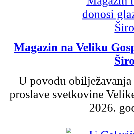
Magazin na Veliku Gosp
Šir
U povodu obilježavanja
proslave svetkovine Velik
2026. god