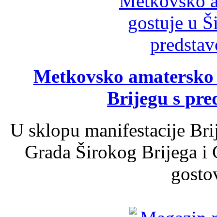
Metkovsko amatersko k
Brijegu s pr
U sklopu manifestacije Bri
Grada Širokog Brijega i 
gosto