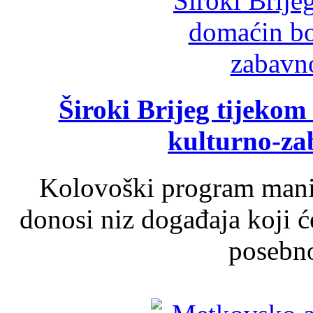
Široki Brijeg tijeko
kulturno-z
Kolovoški program manif
donosi niz događaja koji ć
posebno