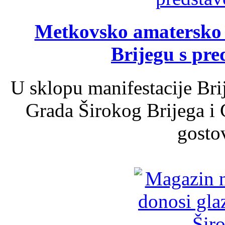
Metkovsko amatersko k
Brijegu s pr
U sklopu manifestacije Bri
Grada Širokog Brijega i 
gosto