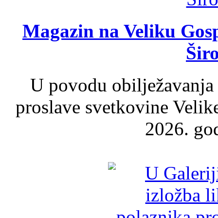
Magazin na Veliku Gosp
Šir
U povodu obilježavanja
proslave svetkovine Velik
2026. god