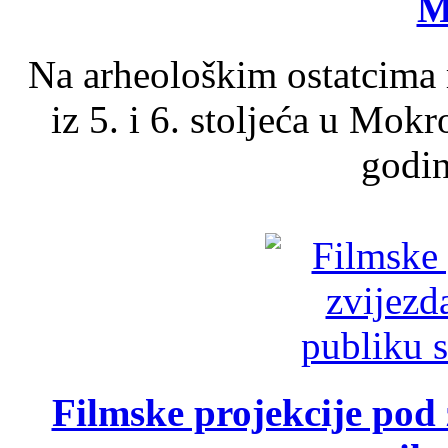
M
Na arheološkim ostatcima 
iz 5. i 6. stoljeća u Mok
godin
Filmske projekcije pod