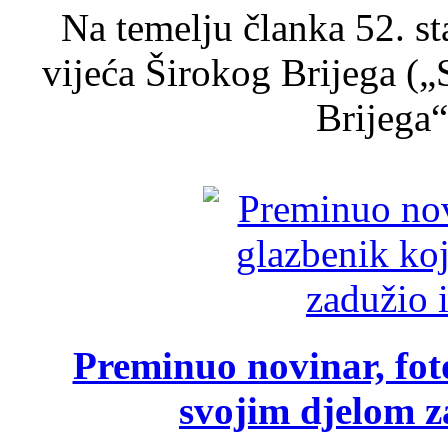
Na temelju članka 52. s
vijeća Širokog Brijega (
Brijega“,
Preminuo novinar, foto
svojim djelom za