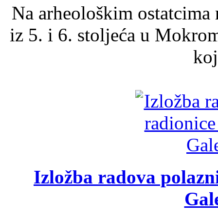
Na arheološkim ostatcima 
iz 5. i 6. stoljeća u Mokro
koj
Izložba radova polazn
Gale