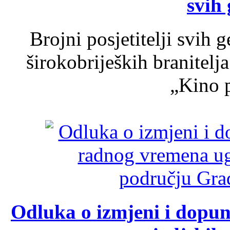
svih 
Brojni posjetitelji svih 
širokobrijeških branitel
„Kino p
Odluka o izmjeni i dopu