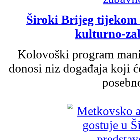
Široki Brijeg tijeko
kulturno-z
Kolovoški program manif
donosi niz događaja koji ć
posebno