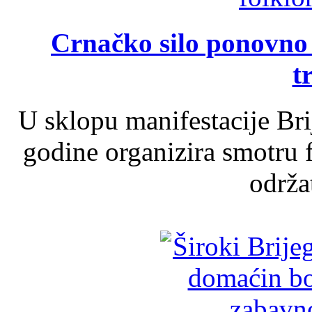
Crnačko silo ponovno o
t
U sklopu manifestacije Br
godine organizira smotru f
održat