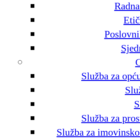
Radna 
Eti
Poslovni
Sjed
G
Služba za opću
Slu
S
Služba za pros
Služba za imovinsko-