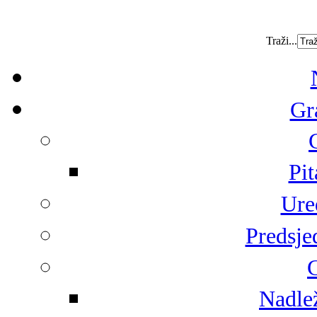
Traži...
Gr
Pit
Ure
Predsje
G
Nadlež