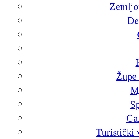
Zemljop
De
Župe 
Mj
Sp
Gal
Turistički 