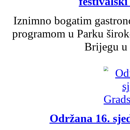
festivalski
Iznimno bogatim gastron
programom u Parku široko
Brijegu u 
Održana 16. sje