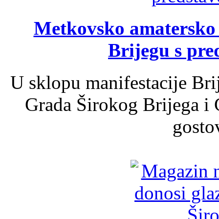
Metkovsko amatersko k
Brijegu s pr
U sklopu manifestacije Bri
Grada Širokog Brijega i 
gosto