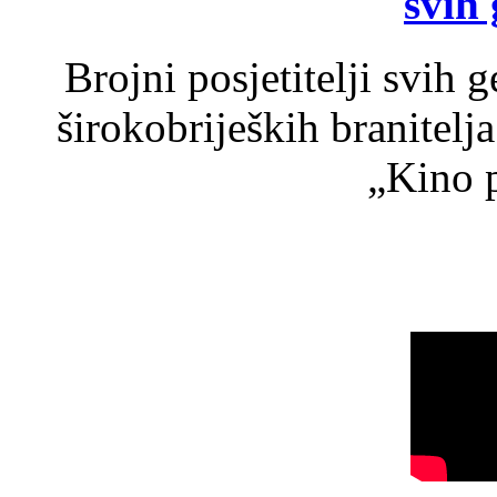
svih 
Brojni posjetitelji svih 
širokobrijeških branitel
„Kino p