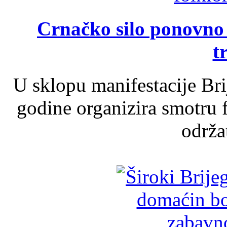
Crnačko silo ponovno o
t
U sklopu manifestacije Br
godine organizira smotru f
održat