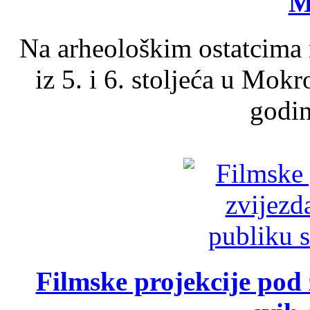
M
Na arheološkim ostatcima 
iz 5. i 6. stoljeća u Mok
godin
Filmske projekcije pod