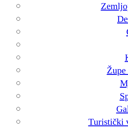
Zemljop
De
Župe 
Mj
Sp
Gal
Turistički 