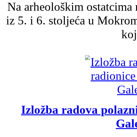
Na arheološkim ostatcima 
iz 5. i 6. stoljeća u Mokro
koj
Izložba radova polazn
Gale