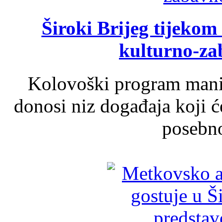
Široki Brijeg tijeko
kulturno-z
Kolovoški program manif
donosi niz događaja koji ć
posebno