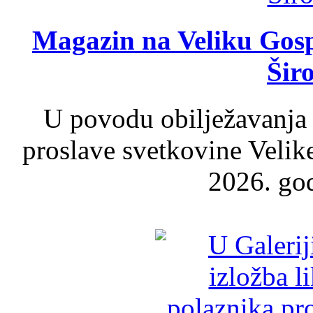
Magazin na Veliku Gosp
Šir
U povodu obilježavanja
proslave svetkovine Velik
2026. god