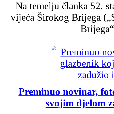
Na temelju članka 52. s
vijeća Širokog Brijega (
Brijega“,
Preminuo novinar, foto
svojim djelom za