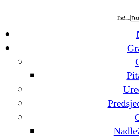
Traži...
Gr
Pit
Ure
Predsje
G
Nadlež