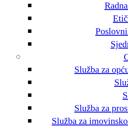
Radna 
Eti
Poslovni
Sjed
G
Služba za opću
Slu
S
Služba za pros
Služba za imovinsko-