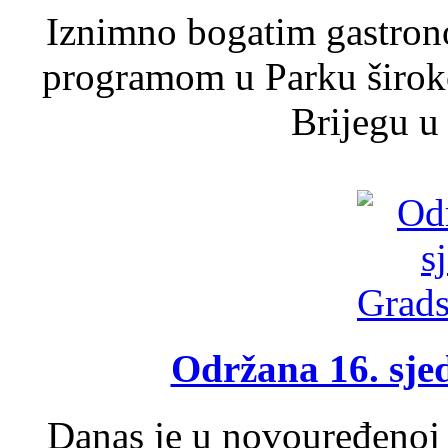
Iznimno bogatim gastron
programom u Parku široko
Brijegu u 
Održana 16. sje
Danas je u novouređenoj 