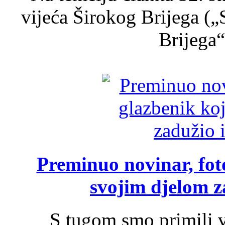
vijeća Širokog Brijega (
Brijega“,
Preminuo novinar, foto
svojim djelom za
S tugom smo primili v