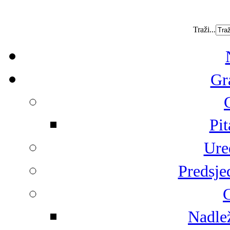
Traži...
Gr
Pit
Ure
Predsje
G
Nadlež