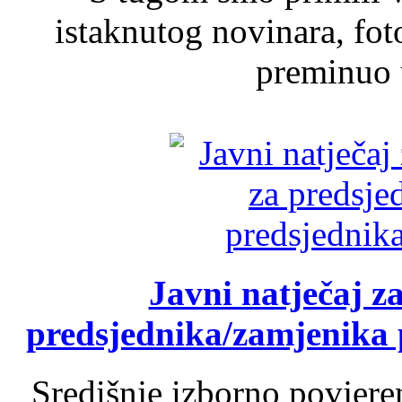
istaknutog novinara, foto
preminuo u
Javni natječaj z
predsjednika/zamjenika 
Središnje izborno povjere