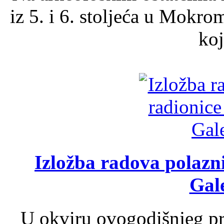
iz 5. i 6. stoljeća u Mokro
koj
Izložba radova polazn
Gale
U okviru ovogodišnjeg pr