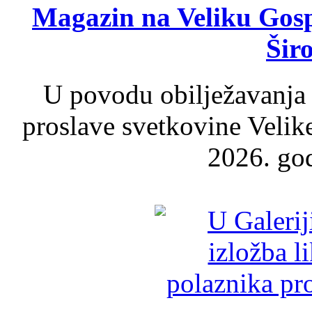
Magazin na Veliku Gosp
Šir
U povodu obilježavanja
proslave svetkovine Velik
2026. god