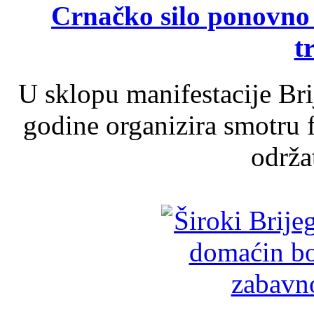
Crnačko silo ponovno o
t
U sklopu manifestacije Br
godine organizira smotru f
održat