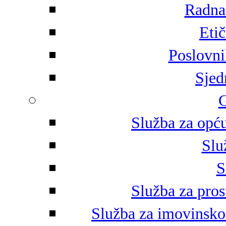
Radna 
Eti
Poslovni
Sjed
G
Služba za opću
Slu
S
Služba za pros
Služba za imovinsko-