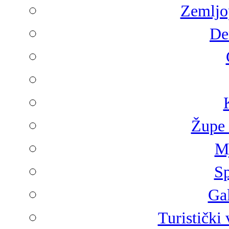
Zemljop
De
Župe 
Mj
Sp
Gal
Turistički 