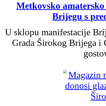
Metkovsko amatersko k
Brijegu s pr
U sklopu manifestacije Bri
Grada Širokog Brijega i 
gosto