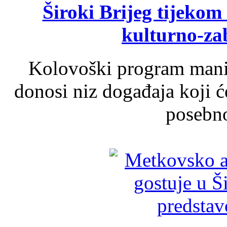
Široki Brijeg tijeko
kulturno-z
Kolovoški program manif
donosi niz događaja koji ć
posebno