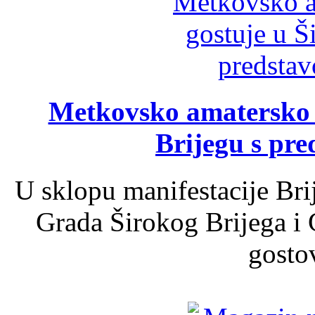
Metkovsko amatersko k
Brijegu s pr
U sklopu manifestacije Bri
Grada Širokog Brijega i 
gosto