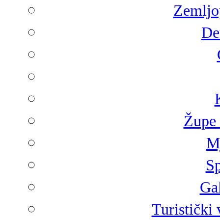
Zemljop
De
Župe 
Mj
Sp
Gal
Turistički 