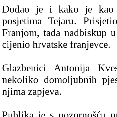
Dodao je i kako je kao P
posjetima Tejaru. Prisjet
Franjom, tada nadbiskup u
cijenio hrvatske franjevce.
Glazbenici Antonija Kve
nekoliko domoljubnih pje
njima zapjeva.
Publika je s pozornošću pr