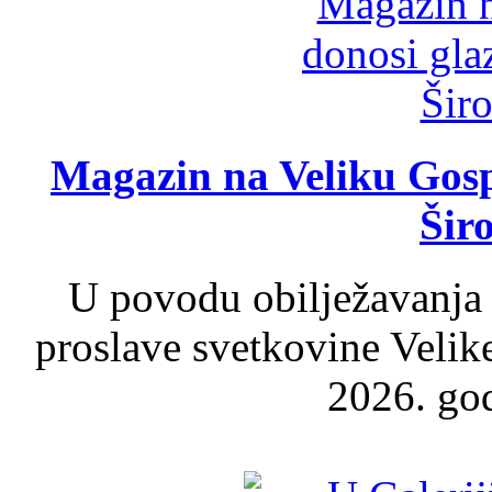
Magazin na Veliku Gosp
Šir
U povodu obilježavanja
proslave svetkovine Velik
2026. god