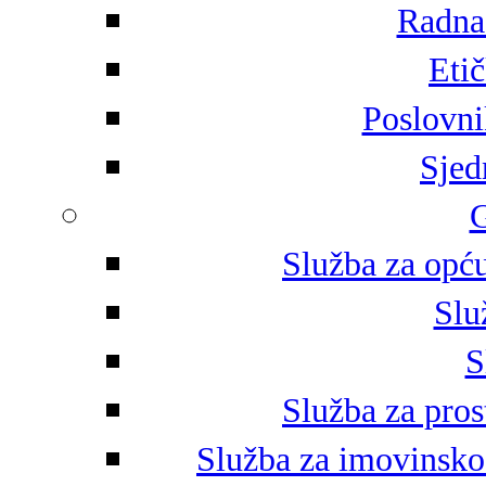
Radna 
Eti
Poslovni
Sjed
G
Služba za opću
Slu
S
Služba za pros
Služba za imovinsko-