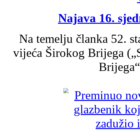
Najava 16. sjed
Na temelju članka 52. s
vijeća Širokog Brijega (
Brijega“,