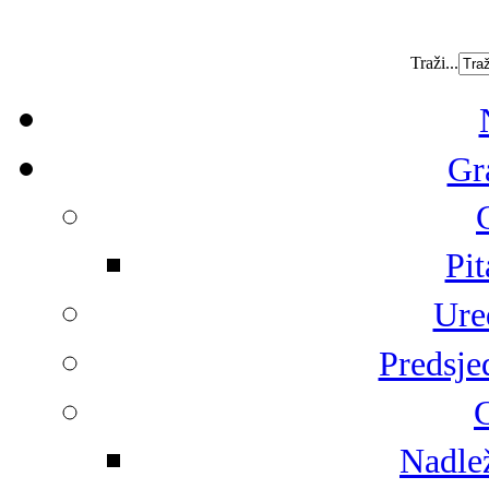
Traži...
Gr
Pit
Ure
Predsje
G
Nadlež