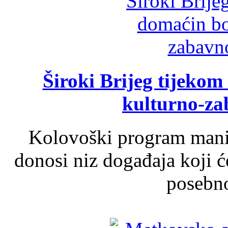
Široki Brijeg tijeko
kulturno-z
Kolovoški program manif
donosi niz događaja koji ć
posebno