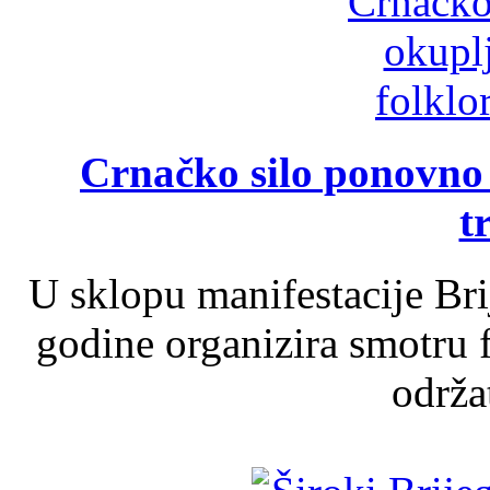
Crnačko silo ponovno o
t
U sklopu manifestacije Br
godine organizira smotru f
održat