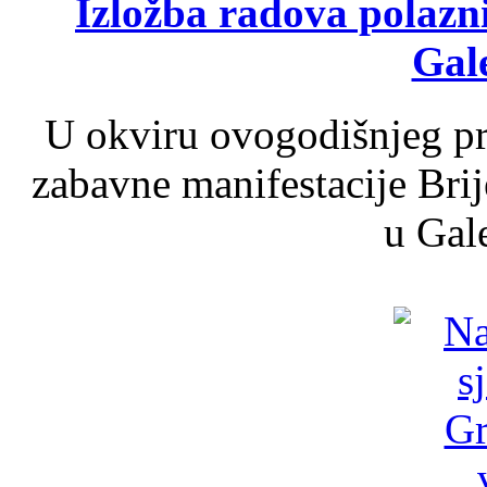
Izložba radova polazn
Gale
U okviru ovogodišnjeg pr
zabavne manifestacije Brij
u Gale