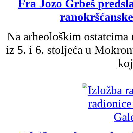
Fra Jozo Grbeš predsla
ranokršćanske
Na arheološkim ostatcima 
iz 5. i 6. stoljeća u Mokro
koj