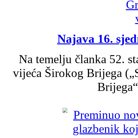
Najava 16. sjed
Na temelju članka 52. s
vijeća Širokog Brijega (
Brijega“,