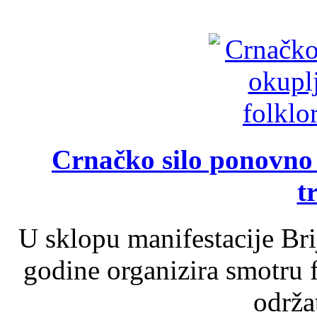
Crnačko silo ponovno o
t
U sklopu manifestacije Br
godine organizira smotru f
održat