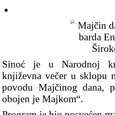
Sinoć je u Narodnoj knj
književna večer u sklopu m
povodu Majčinog dana, 
obojen je Majkom“.
Program je bio posvećen ma