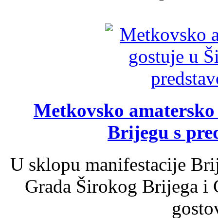
Metkovsko amatersko k
Brijegu s pr
U sklopu manifestacije Bri
Grada Širokog Brijega i 
gosto