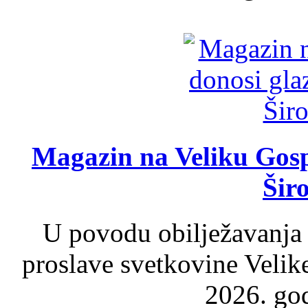
Magazin na Veliku Gosp
Šir
U povodu obilježavanja
proslave svetkovine Velik
2026. god