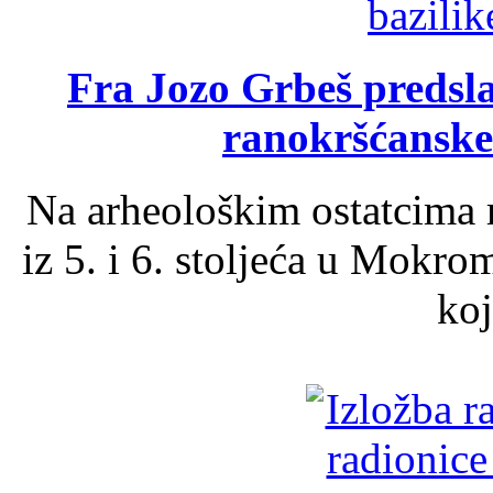
Fra Jozo Grbeš predsla
ranokršćanske
Na arheološkim ostatcima 
iz 5. i 6. stoljeća u Mokro
koj