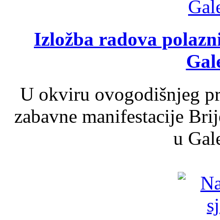
Izložba radova polazn
Gale
U okviru ovogodišnjeg pr
zabavne manifestacije Brij
u Gale