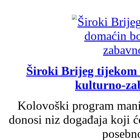
Široki Brijeg tijeko
kulturno-z
Kolovoški program manif
donosi niz događaja koji ć
posebno