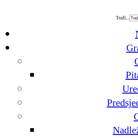
Traži...
Gr
Pit
Ure
Predsje
G
Nadlež