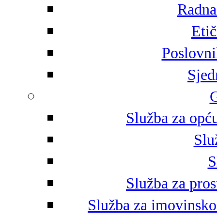
Radna 
Eti
Poslovni
Sjed
G
Služba za opću
Slu
S
Služba za pros
Služba za imovinsko-