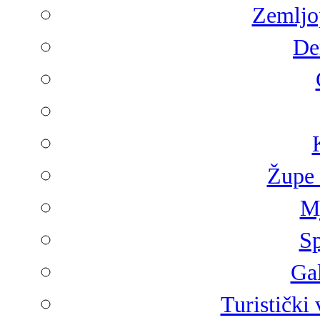
Zemljop
De
Župe 
Mj
Sp
Gal
Turistički 