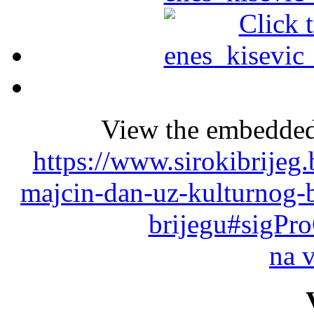
View the embedded 
https://www.sirokibrijeg
majcin-dan-uz-kulturnog-
brijegu#sigPr
na 