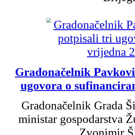
Gradonačelnik Pavković 
ugovora o sufinancira
Gradonačelnik Grada Ši
ministar gospodarstva 
Zvonimir Šir