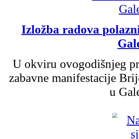
Izložba radova polazn
Gale
U okviru ovogodišnjeg pr
zabavne manifestacije Brij
u Gale