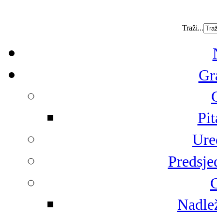
Traži...
Gr
Pit
Ure
Predsje
G
Nadlež