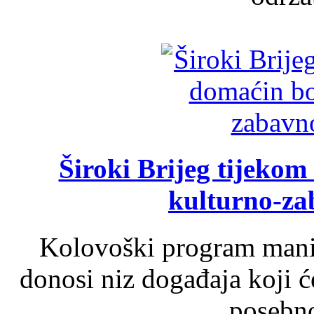
Široki Brijeg tijeko
kulturno-z
Kolovoški program manif
donosi niz događaja koji ć
posebno