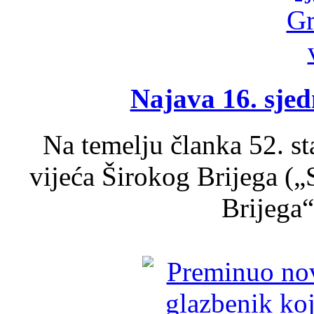
Najava 16. sjed
Na temelju članka 52. s
vijeća Širokog Brijega (
Brijega“,