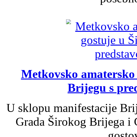
Metkovsko amatersko k
Brijegu s pr
U sklopu manifestacije Bri
Grada Širokog Brijega i 
gosto