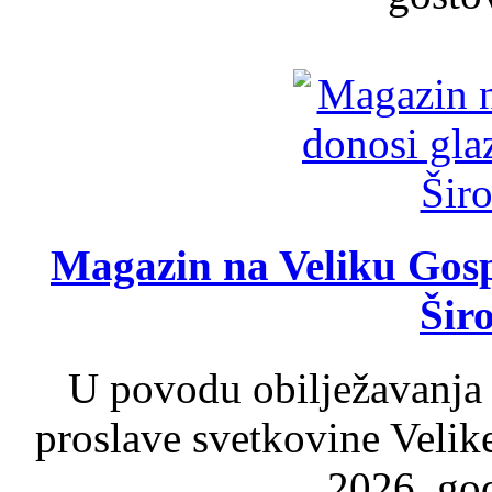
Magazin na Veliku Gosp
Šir
U povodu obilježavanja
proslave svetkovine Velik
2026. god