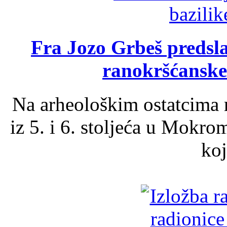
Fra Jozo Grbeš predsla
ranokršćanske
Na arheološkim ostatcima 
iz 5. i 6. stoljeća u Mokro
koj