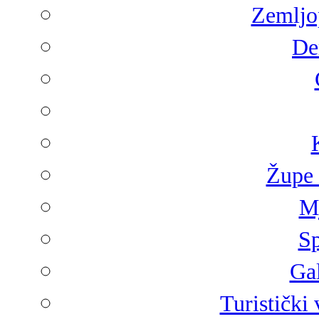
Zemljop
De
Župe 
Mj
Sp
Gal
Turistički 