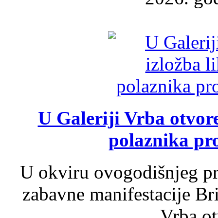
U Galeriji Vrba otvor
polaznika pr
U okviru ovogodišnjeg pr
zabavne manifestacije Bri
Vrba ot