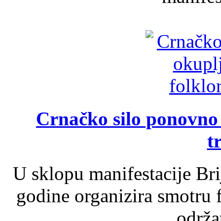
Crnačko silo ponovno o
t
U sklopu manifestacije Br
godine organizira smotru f
održat