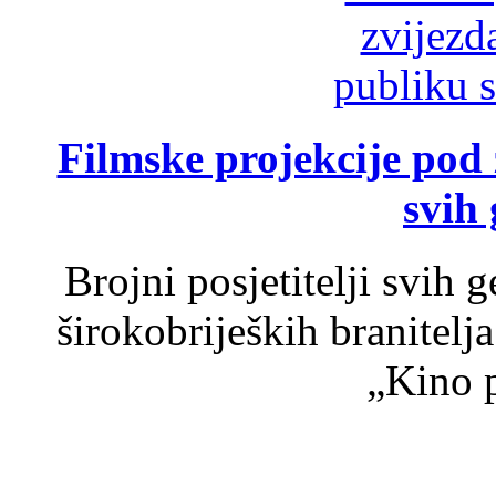
Filmske projekcije pod
svih 
Brojni posjetitelji svih 
širokobrijeških branitel
„Kino p