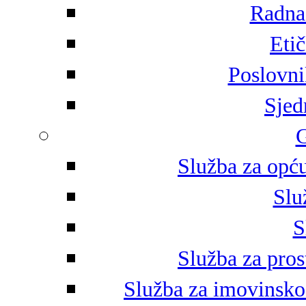
Radna 
Eti
Poslovni
Sjed
G
Služba za opću
Slu
S
Služba za pros
Služba za imovinsko-