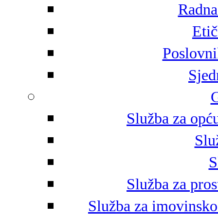
Radna 
Eti
Poslovni
Sjed
G
Služba za opću
Slu
S
Služba za pros
Služba za imovinsko-