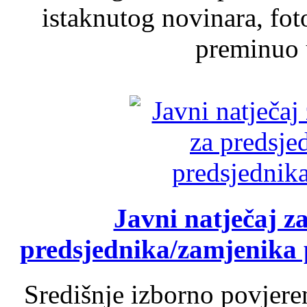
istaknutog novinara, foto
preminuo u
Javni natječaj z
predsjednika/zamjenika 
Središnje izborno povjere