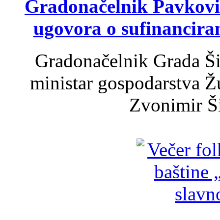
Gradonačelnik Pavković 
ugovora o sufinancira
Gradonačelnik Grada Ši
ministar gospodarstva 
Zvonimir Šir