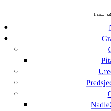
Traži...
Gr
Pit
Ure
Predsje
G
Nadlež