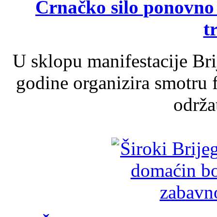
Crnačko silo ponovno o
t
U sklopu manifestacije Br
godine organizira smotru f
održat