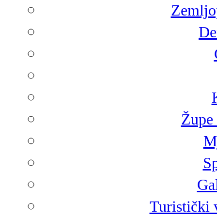
Zemljop
De
Župe 
Mj
Sp
Gal
Turistički 