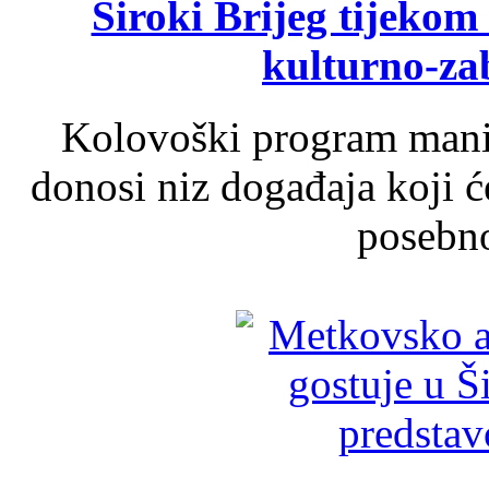
Široki Brijeg tijeko
kulturno-z
Kolovoški program manif
donosi niz događaja koji ć
posebno