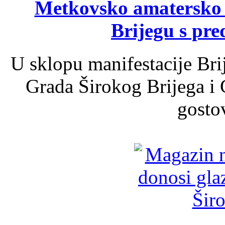
Metkovsko amatersko k
Brijegu s pr
U sklopu manifestacije Bri
Grada Širokog Brijega i 
gosto