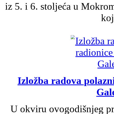
iz 5. i 6. stoljeća u Mokro
koj
Izložba radova polazn
Gale
U okviru ovogodišnjeg pr