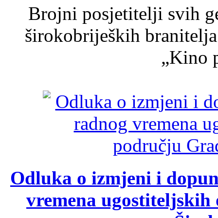
Brojni posjetitelji svih 
širokobrijeških branitel
„Kino p
Odluka o izmjeni i dopu
vremena ugostiteljskih