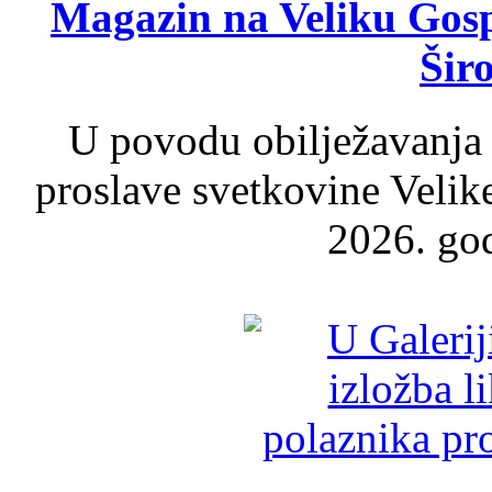
Magazin na Veliku Gosp
Šir
U povodu obilježavanja
proslave svetkovine Velik
2026. god