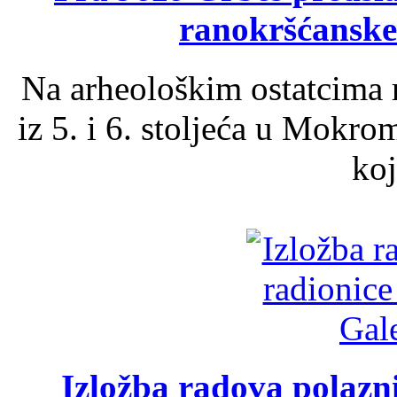
ranokršćanske
Na arheološkim ostatcima 
iz 5. i 6. stoljeća u Mokro
koj
Izložba radova polazn