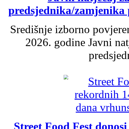
predsjednika/zamjenika 
Središnje izborno povjere
2026. godine Javni nat
predsjed
Street Food Fest donosi 