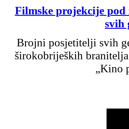
Filmske projekcije pod
svih 
Brojni posjetitelji svih 
širokobrijeških branitel
„Kino p