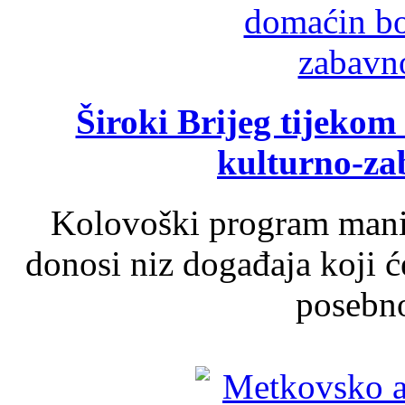
Široki Brijeg tijeko
kulturno-z
Kolovoški program manif
donosi niz događaja koji ć
posebno