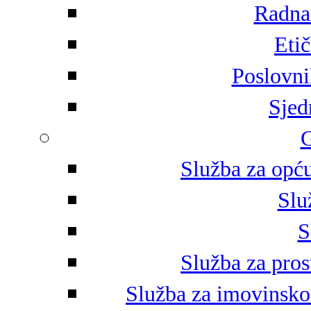
Radna 
Eti
Poslovni
Sjed
G
Služba za opću
Slu
S
Služba za pros
Služba za imovinsko-