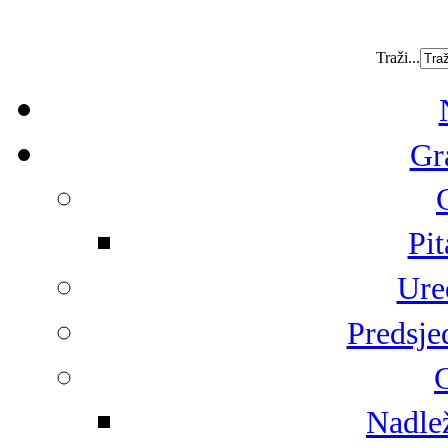
Traži...
Gr
Pit
Ure
Predsje
G
Nadlež