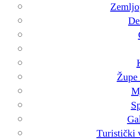
Zemljop
De
Župe 
Mj
Sp
Gal
Turistički 