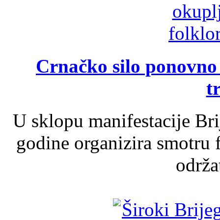
Crnačko silo ponovno o
t
U sklopu manifestacije Br
godine organizira smotru f
održat