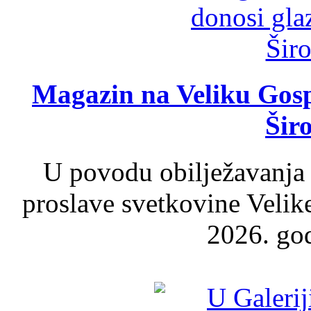
Magazin na Veliku Gosp
Šir
U povodu obilježavanja
proslave svetkovine Velik
2026. god