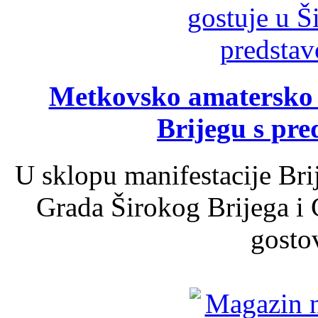
Metkovsko amatersko k
Brijegu s pr
U sklopu manifestacije Bri
Grada Širokog Brijega i 
gosto