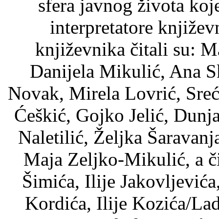
sfera javnog života koj
interpretatore književ
književnika čitali su: M
Danijela Mikulić, Ana S
Novak, Mirela Lovrić, Sre
Ćeškić, Gojko Jelić, Dunj
Naletilić, Željka Šaravan
Maja Zeljko-Mikulić, a č
Šimića, Ilije Jakovljevića
Kordića, Ilije Kozića/La