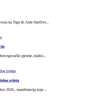
oza na Trgu dr. Ante Starčevi...
ije
hercegovačke pjesme, tradici...
jelog svijeta
ro 2026., manifestacija koja ...