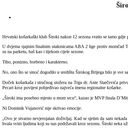
Šir
Hrvatski košarkaški klub Široki nakon 12 sezona vratio se tamo gdje p
U dvjema sjajnim finalnim utakmicama ABA 2 lige protiv momčad TFT-a
su na parketu, baš kao i tijekom cijele sezone.
Tiho, ponizno, borbeno i karakterno.
No, ono što se sinoć dogodilo u središtu Širokog Brijega bilo je sve s
Doček košarkaša i stručnog stožera na Trgu dr. Ante Starčevića privukao
Pecari kroz povijest pobjeđivao najveća imena regionalne košarke.
„Široki ima posebno mjesto u mom srcu“, kazao je MVP finala D’Mitr
Ni Dominik Vujanović nije skrivao emocije.
„Ovo je stvarno nevjerojatan doživljaj. Kad se sjetim da sam nekada
hvala svim ljudima koji su nas podržavali kroz sezonu. Široki neka u