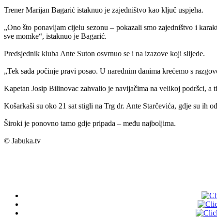
Trener Marijan Bagarić istaknuo je zajedništvo kao ključ uspjeha.
„Ono što ponavljam cijelu sezonu – pokazali smo zajedništvo i karakt
sve momke“, istaknuo je Bagarić.
Predsjednik kluba Ante Suton osvrnuo se i na izazove koji slijede.
„Tek sada počinje pravi posao. U narednim danima krećemo s razgovor
Kapetan Josip Bilinovac zahvalio je navijačima na velikoj podršci, a 
Košarkaši su oko 21 sat stigli na Trg dr. Ante Starčevića, gdje su ih od
Široki je ponovno tamo gdje pripada – među najboljima.
©️ Jabuka.tv