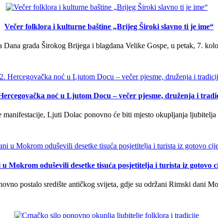
Večer folklora i kulturne baštine „Brijeg Široki slavno ti je ime“
 Dana grada Širokog Brijega i blagdana Velike Gospe, u petak, 7. kolov
 Hercegovačka noć u Ljutom Docu – večer pjesme, druženja i tradic
manifestacije, Ljuti Dolac ponovno će biti mjesto okupljanja ljubitelja 
u Mokrom oduševili desetke tisuća posjetitelja i turista iz gotovo ci
vno postalo središte antičkog svijeta, gdje su održani Rimski dani Mok