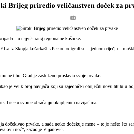
oki Brijeg priredio veličanstven doček za pr
ripada – u najviši rang regionalne košarke.
 iz Skopja košarkaši s Pecare odigrali su – jednom riječju – muški. B
amo ne tiho. Grad je zasluženo proslavio svoje prvake.
 je velik broj navijača koji su zajednički obilježili novu titulu u bogat
ik Trice u svome obraćanju okupljenim navijačima.
 ja dočekivao prvake, a sada netko dočekuje mene – to je nešto što san
živa ovu noć“, kazao je Vujanović.