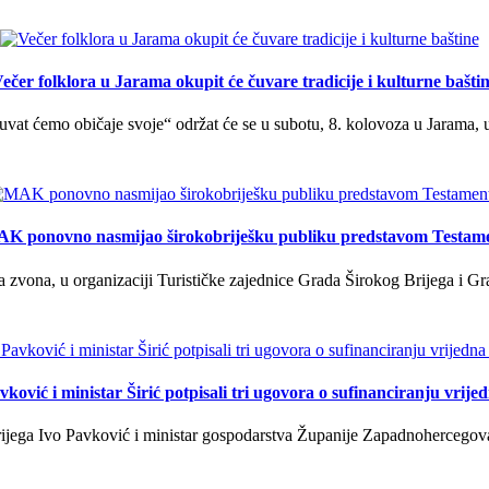
ečer folklora u Jarama okupit će čuvare tradicije i kulturne bašti
uvat ćemo običaje svoje“ održat će se u subotu, 8. kolovoza u Jarama, 
K ponovno nasmijao širokobriješku publiku predstavom Testam
a zvona, u organizaciji Turističke zajednice Grada Širokog Brijega i Gra
ković i ministar Širić potpisali tri ugovora o sufinanciranju vrij
ega Ivo Pavković i ministar gospodarstva Županije Zapadnohercegovačk