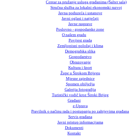
Centar za pružanje usluga građanima (Šalter sala)
Stručna služba za lokalni ekonomski razvoj
Javna poduzeća i ustanove
Javni oglasi i natječaji
Javne rasprave
Poslovno - gospodarske zone
O našem gradu
Povijest grada
Zemljopisni položaj i klima
Demografska slika
Gospodarstvo
Obrazovanje
Kultura i šport
Župe u Širokom Brijegu
Mjesne zajednice
Spomen obilježja
Galerija fotografija
Turistički vodič kroz Široki Brijeg
Građani
e-Uprava
Pravilnik o načinu rada i postupanja po zahtjevima građana
Servis građana
Javni pristup informacijama
Dokumenti
Kontakt