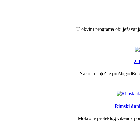
U okviru programa obilježavanja
2.
Nakon uspješne prošlogodišnje 
Rimski dani 
Mokro je proteklog vikenda pono