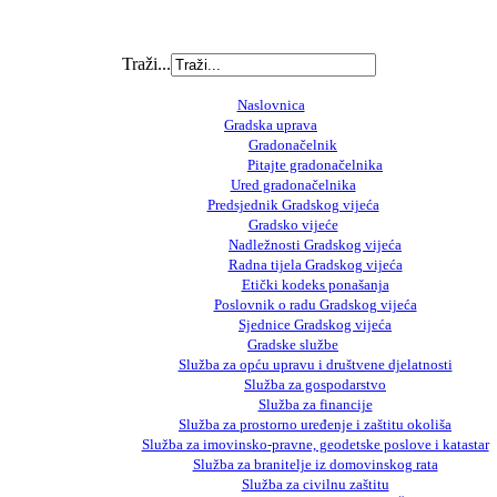
Traži...
Naslovnica
Gradska uprava
Gradonačelnik
Pitajte gradonačelnika
Ured gradonačelnika
Predsjednik Gradskog vijeća
Gradsko vijeće
Nadležnosti Gradskog vijeća
Radna tijela Gradskog vijeća
Etički kodeks ponašanja
Poslovnik o radu Gradskog vijeća
Sjednice Gradskog vijeća
Gradske službe
Služba za opću upravu i društvene djelatnosti
Služba za gospodarstvo
Služba za financije
Služba za prostorno uređenje i zaštitu okoliša
Služba za imovinsko-pravne, geodetske poslove i katastar
Služba za branitelje iz domovinskog rata
Služba za civilnu zaštitu