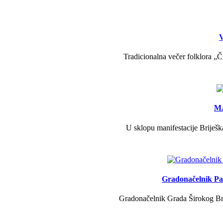
V
Tradicionalna večer folklora „Č
MA
U sklopu manifestacije Briješk
Gradonačelnik Pav
Gradonačelnik Grada Širokog Brij