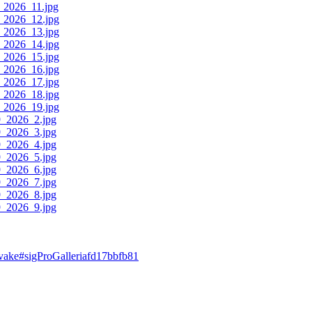
prvake#sigProGalleriafd17bbfb81