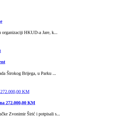
ne
u organizaciji HKUD-a Jare, k...
ent
da Širokog Brijega, u Parku ...
edna 272.000,00 KM
e Zvonimir Širić i potpisali s...