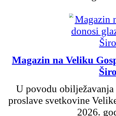
Magazin na Veliku Gosp
Šir
U povodu obilježavanja
proslave svetkovine Velik
2026. god