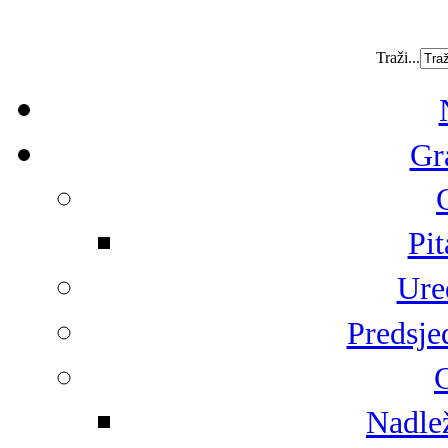
Traži...
Gr
Pit
Ure
Predsje
G
Nadlež