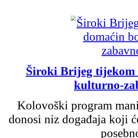
Široki Brijeg tijeko
kulturno-z
Kolovoški program manif
donosi niz događaja koji ć
posebno