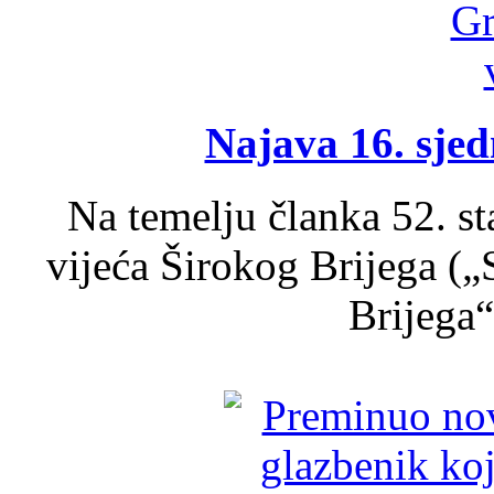
Najava 16. sjed
Na temelju članka 52. s
vijeća Širokog Brijega (
Brijega“,