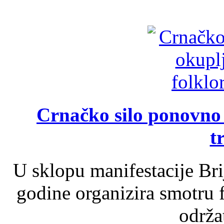
Crnačko silo ponovno o
t
U sklopu manifestacije Br
godine organizira smotru f
održat