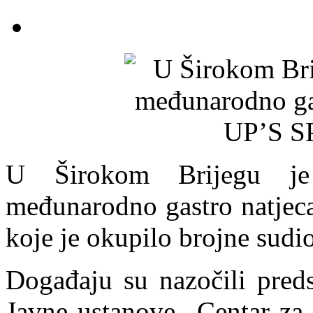
U Širokom Brijegu je
međunarodno gastro natje
koje je okupilo brojne sudio
Događaju su nazočili preds
Javne ustanove „Centar za s