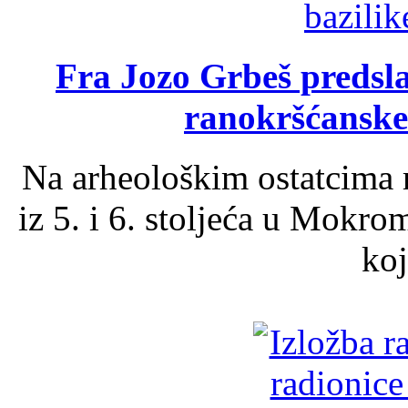
Fra Jozo Grbeš predsla
ranokršćanske
Na arheološkim ostatcima 
iz 5. i 6. stoljeća u Mokro
koj