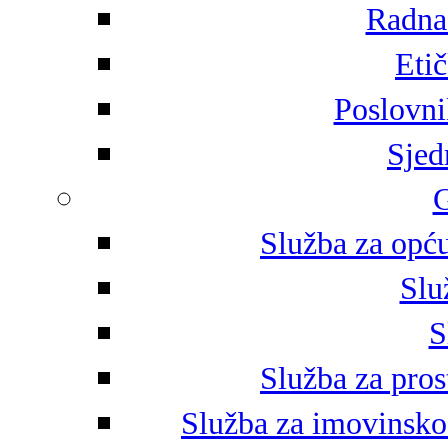
Radna 
Eti
Poslovni
Sjed
G
Služba za opću
Slu
S
Služba za pros
Služba za imovinsko-