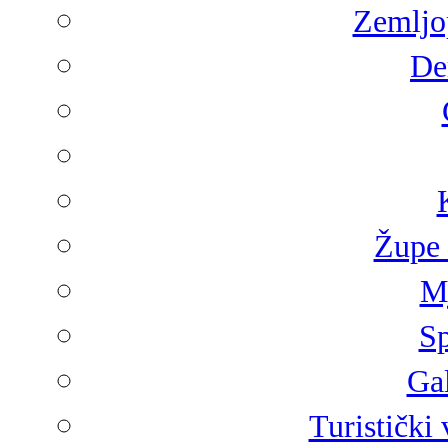
Zemljop
De
Župe 
Mj
Sp
Gal
Turistički 