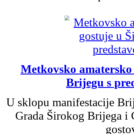
Metkovsko amatersko k
Brijegu s pr
U sklopu manifestacije Bri
Grada Širokog Brijega i 
gosto