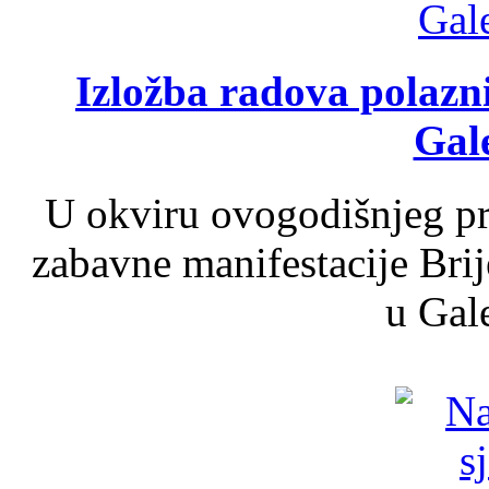
Izložba radova polazn
Gale
U okviru ovogodišnjeg pr
zabavne manifestacije Brij
u Gale