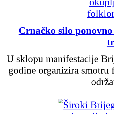
Crnačko silo ponovno o
t
U sklopu manifestacije Br
godine organizira smotru f
održat