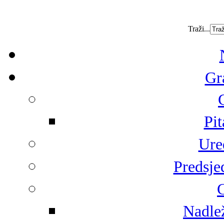
Traži...
Gr
Pit
Ure
Predsje
G
Nadlež