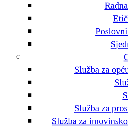
Radna 
Eti
Poslovni
Sjed
G
Služba za opću
Slu
S
Služba za pros
Služba za imovinsko-