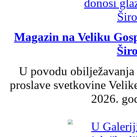
Magazin na Veliku Gosp
Šir
U povodu obilježavanja
proslave svetkovine Velik
2026. god