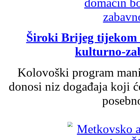
Široki Brijeg tijeko
kulturno-z
Kolovoški program manif
donosi niz događaja koji ć
posebno