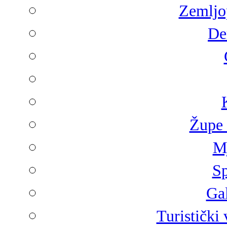
Zemljop
De
Župe 
Mj
Sp
Gal
Turistički 