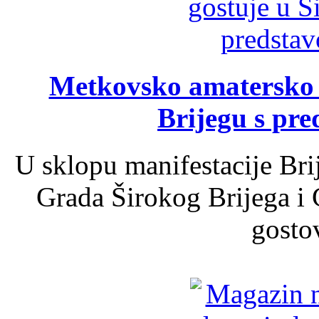
Metkovsko amatersko k
Brijegu s pr
U sklopu manifestacije Bri
Grada Širokog Brijega i 
gosto