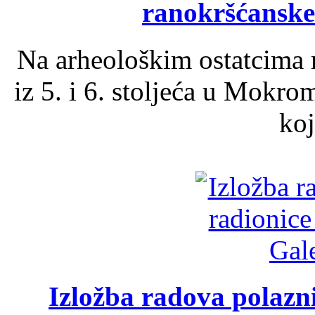
ranokršćanske
Na arheološkim ostatcima 
iz 5. i 6. stoljeća u Mokro
koj
Izložba radova polazn