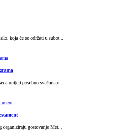
o, koja će se održati u subot...
ograma
eca unijeti posebno svečarsko...
estament
g organiziraju gostovanje Met...