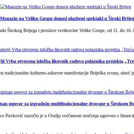
Magazin na Veliku Gospu donosi glazbeni spektakl u Široki Brije
a Širokog Brijega i proslave svetkovine Velike Gospe, od 11. do 16. 
iji Vrba otvorena izložba likovnih radova polaznika projekta „Tr
tradicionalne kulturno-zabavne manifestacije Briješka zvona, sinoć je 
isan ugovor za izgradnju multifunkcionalne dvorane u Širokom Br
o Pavković nazočio je u Orašju svečanosti uručenja ugovora o financi