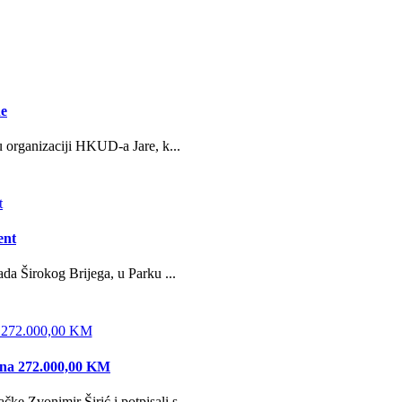
ne
u organizaciji HKUD-a Jare, k...
ent
da Širokog Brijega, u Parku ...
edna 272.000,00 KM
e Zvonimir Širić i potpisali s...