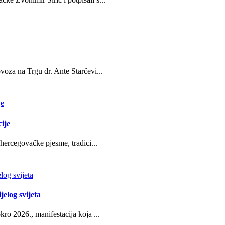
oza na Trgu dr. Ante Starčevi...
ije
hercegovačke pjesme, tradici...
jelog svijeta
ro 2026., manifestacija koja ...