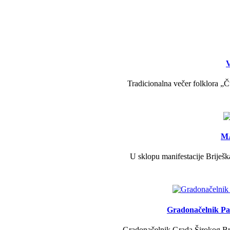
V
Tradicionalna večer folklora „Č
MA
U sklopu manifestacije Briješk
Gradonačelnik Pav
Gradonačelnik Grada Širokog Brij