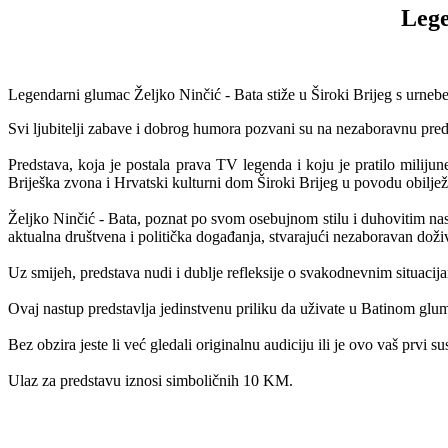
Lege
Legendarni glumac Željko Ninčić - Bata stiže u Široki Brijeg s urne
Svi ljubitelji zabave i dobrog humora pozvani su na nezaboravnu pred
Predstava, koja je postala prava TV legenda i koju je pratilo miliju
Briješka zvona i Hrvatski kulturni dom Široki Brijeg u povodu obilje
Željko Ninčić - Bata, poznat po svom osebujnom stilu i duhovitim na
aktualna društvena i politička događanja, stvarajući nezaboravan doživl
Uz smijeh, predstava nudi i dublje refleksije o svakodnevnim situac
Ovaj nastup predstavlja jedinstvenu priliku da uživate u Batinom gl
Bez obzira jeste li već gledali originalnu audiciju ili je ovo vaš prvi
Ulaz za predstavu iznosi simboličnih 10 KM.