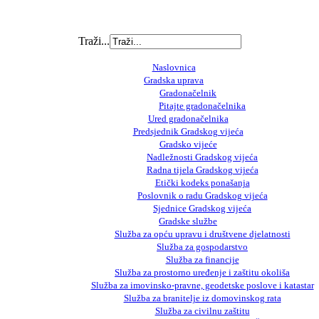
Traži...
Naslovnica
Gradska uprava
Gradonačelnik
Pitajte gradonačelnika
Ured gradonačelnika
Predsjednik Gradskog vijeća
Gradsko vijeće
Nadležnosti Gradskog vijeća
Radna tijela Gradskog vijeća
Etički kodeks ponašanja
Poslovnik o radu Gradskog vijeća
Sjednice Gradskog vijeća
Gradske službe
Služba za opću upravu i društvene djelatnosti
Služba za gospodarstvo
Služba za financije
Služba za prostorno uređenje i zaštitu okoliša
Služba za imovinsko-pravne, geodetske poslove i katastar
Služba za branitelje iz domovinskog rata
Služba za civilnu zaštitu