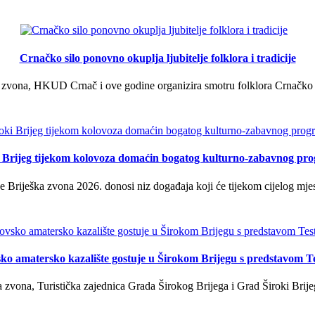
Crnačko silo ponovno okuplja ljubitelje folklora i tradicije
 zvona, HKUD Crnač i ove godine organizira smotru folklora Crnačko sil
i Brijeg tijekom kolovoza domaćin bogatog kulturno-zabavnog pr
 Briješka zvona 2026. donosi niz događaja koji će tijekom cijelog mjes
ko amatersko kazalište gostuje u Širokom Brijegu s predstavom T
 zvona, Turistička zajednica Grada Širokog Brijega i Grad Široki Brije