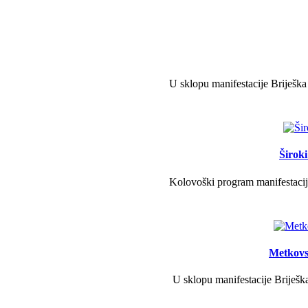
U sklopu manifestacije Briješka
Širok
Kolovoški program manifestacije
Metkovs
U sklopu manifestacije Briješka