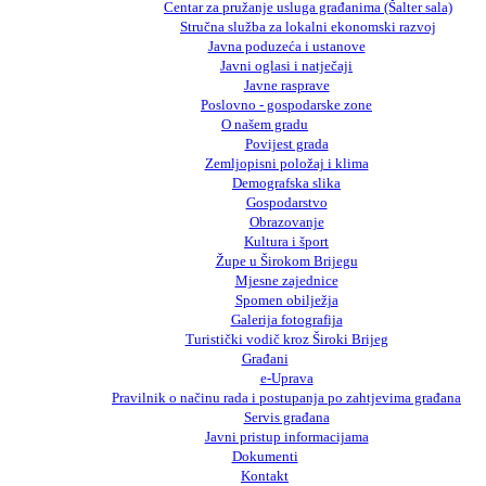
Centar za pružanje usluga građanima (Šalter sala)
Stručna služba za lokalni ekonomski razvoj
Javna poduzeća i ustanove
Javni oglasi i natječaji
Javne rasprave
Poslovno - gospodarske zone
O našem gradu
Povijest grada
Zemljopisni položaj i klima
Demografska slika
Gospodarstvo
Obrazovanje
Kultura i šport
Župe u Širokom Brijegu
Mjesne zajednice
Spomen obilježja
Galerija fotografija
Turistički vodič kroz Široki Brijeg
Građani
e-Uprava
Pravilnik o načinu rada i postupanja po zahtjevima građana
Servis građana
Javni pristup informacijama
Dokumenti
Kontakt