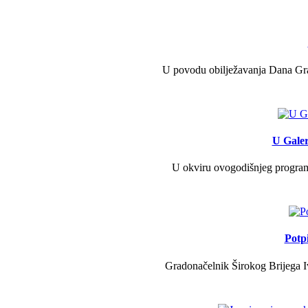
U povodu obilježavanja Dana Grad
U Galer
U okviru ovogodišnjeg programa 
Potp
Gradonačelnik Širokog Brijega Iv