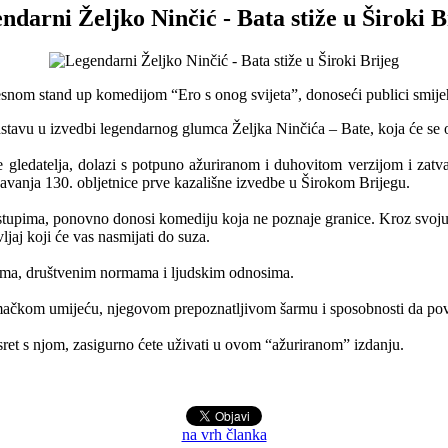
ndarni Željko Ninčić - Bata stiže u Široki B
besnom stand up komedijom “Ero s onog svijeta”, donoseći publici smij
stavu u izvedbi legendarnog glumca Željka Ninčića – Bate, koja će se o
ne gledatelja, dolazi s potpuno ažuriranom i duhovitom verzijom i zatva
žavanja 130. obljetnice prve kazališne izvedbe u Širokom Brijegu.
stupima, ponovno donosi komediju koja ne poznaje granice. Kroz svoju
jaj koji će vas nasmijati do suza.
ijama, društvenim normama i ljudskim odnosima.
umačkom umijeću, njegovom prepoznatljivom šarmu i sposobnosti da pov
 susret s njom, zasigurno ćete uživati u ovom “ažuriranom” izdanju.
na vrh članka