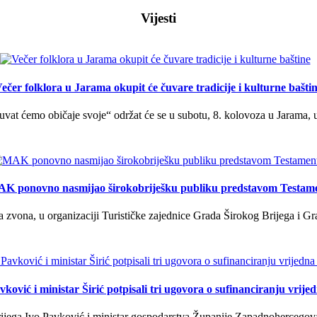
Vijesti
ečer folklora u Jarama okupit će čuvare tradicije i kulturne bašti
uvat ćemo običaje svoje“ održat će se u subotu, 8. kolovoza u Jarama, 
K ponovno nasmijao širokobriješku publiku predstavom Testam
a zvona, u organizaciji Turističke zajednice Grada Širokog Brijega i Gra
ković i ministar Širić potpisali tri ugovora o sufinanciranju vrij
ega Ivo Pavković i ministar gospodarstva Županije Zapadnohercegovačk