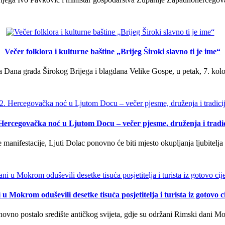
Večer folklora i kulturne baštine „Brijeg Široki slavno ti je ime“
 Dana grada Širokog Brijega i blagdana Velike Gospe, u petak, 7. kolov
 Hercegovačka noć u Ljutom Docu – večer pjesme, druženja i tradic
manifestacije, Ljuti Dolac ponovno će biti mjesto okupljanja ljubitelja 
u Mokrom oduševili desetke tisuća posjetitelja i turista iz gotovo ci
vno postalo središte antičkog svijeta, gdje su održani Rimski dani Mok