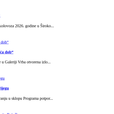
g
kolovoza 2026. godine u Široko...
eća dob“
u Galeriji Vrba otvorena izlo...
ijegu
ranju u sklopu Programa potpor...