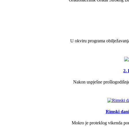
U okviru programa obilježavanja
2.
Nakon uspješne prošlogodišnje 
Rimski dani 
Mokro je proteklog vikenda pono