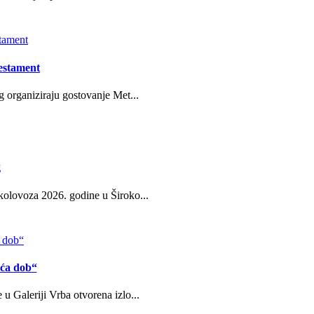
estament
g organiziraju gostovanje Met...
g
kolovoza 2026. godine u Široko...
eća dob“
u Galeriji Vrba otvorena izlo...