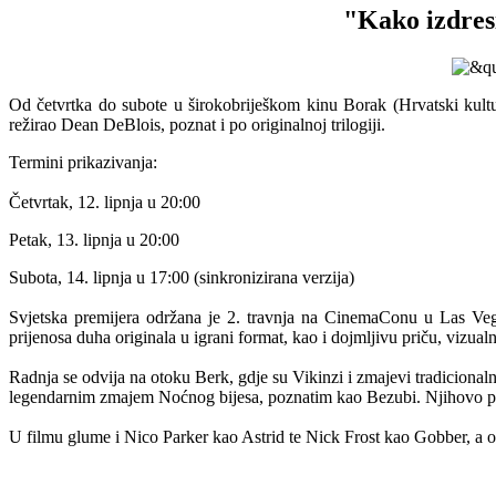
"Kako izdresi
Od četvrtka do subote u širokobriješkom kinu Borak (Hrvatski kultur
režirao Dean DeBlois, poznat i po originalnoj trilogiji.
Termini prikazivanja:
Četvrtak, 12. lipnja u 20:00
Petak, 13. lipnja u 20:00
Subota, 14. lipnja u 17:00 (sinkronizirana verzija)
Svjetska premijera održana je 2. travnja na CinemaConu u Las Vegasu
prijenosa duha originala u igrani format, kao i dojmljivu priču, vizual
Radnja se odvija na otoku Berk, gdje su Vikinzi i zmajevi tradicionaln
legendarnim zmajem Noćnog bijesa, poznatim kao Bezubi. Njihovo prij
U filmu glume i Nico Parker kao Astrid te Nick Frost kao Gobber, a oč