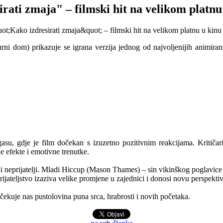
rati zmaja" – filmski hit na velikom platn
ni dom) prikazuje se igrana verzija jednog od najvoljenijih animirani
, gdje je film dočekan s izuzetno pozitivnim reakcijama. Kritičari, n
ne efekte i emotivne trenutke.
i neprijatelji. Mladi Hiccup (Mason Thames) – sin vikinškog poglavice Sto
ateljstvo izaziva velike promjene u zajednici i donosi novu perspekti
ekuje nas pustolovina puna srca, hrabrosti i novih početaka.