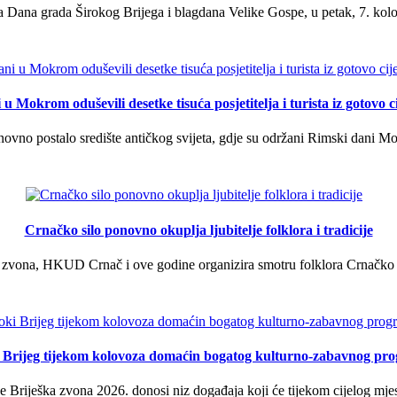
 Dana grada Širokog Brijega i blagdana Velike Gospe, u petak, 7. kolov
u Mokrom oduševili desetke tisuća posjetitelja i turista iz gotovo ci
vno postalo središte antičkog svijeta, gdje su održani Rimski dani Mok
Crnačko silo ponovno okuplja ljubitelje folklora i tradicije
 zvona, HKUD Crnač i ove godine organizira smotru folklora Crnačko sil
i Brijeg tijekom kolovoza domaćin bogatog kulturno-zabavnog pr
 Briješka zvona 2026. donosi niz događaja koji će tijekom cijelog mjes