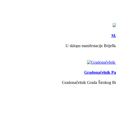
MA
U sklopu manifestacije Briješk
Gradonačelnik Pav
Gradonačelnik Grada Širokog Brij