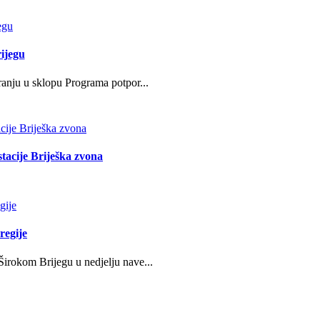
ijegu
ranju u sklopu Programa potpor...
stacije Briješka zvona
regije
irokom Brijegu u nedjelju nave...