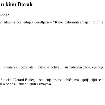
u u kinu Borak
h filmova posljednjeg desetljeća – "Kako izdresirati zmaja". Film je
ovinari i obožavatelji trilogije pohvalili su redatelja zbog vjernog
icka (Gerard Butler) – odlučuje prkositi običajima i sprijateljiti se s
vu o odnosu između ljudi i zmajeva.