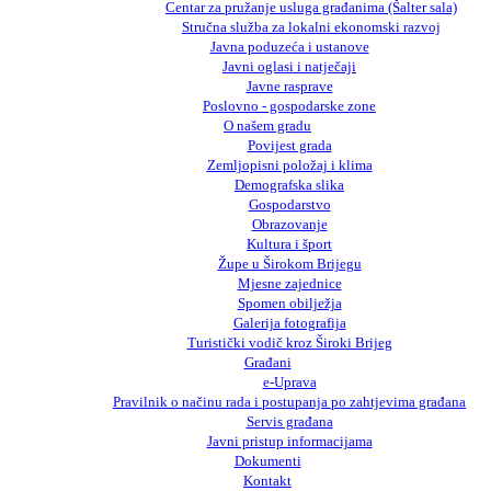
Centar za pružanje usluga građanima (Šalter sala)
Stručna služba za lokalni ekonomski razvoj
Javna poduzeća i ustanove
Javni oglasi i natječaji
Javne rasprave
Poslovno - gospodarske zone
O našem gradu
Povijest grada
Zemljopisni položaj i klima
Demografska slika
Gospodarstvo
Obrazovanje
Kultura i šport
Župe u Širokom Brijegu
Mjesne zajednice
Spomen obilježja
Galerija fotografija
Turistički vodič kroz Široki Brijeg
Građani
e-Uprava
Pravilnik o načinu rada i postupanja po zahtjevima građana
Servis građana
Javni pristup informacijama
Dokumenti
Kontakt