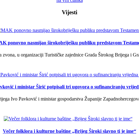
na vrh članka
Vijesti
K ponovno nasmijao širokobriješku publiku predstavom Testam
a zvona, u organizaciji Turističke zajednice Grada Širokog Brijega i Gra
ković i ministar Širić potpisali tri ugovora o sufinanciranju vrij
ega Ivo Pavković i ministar gospodarstva Županije Zapadnohercegovačk
Večer folklora i kulturne baštine „Brijeg Široki slavno ti je ime“