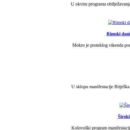
U okviru programa obilježavanja
Rimski dani 
Mokro je proteklog vikenda pono
U sklopu manifestacije Briješka
Širok
Kolovoški program manifestacije