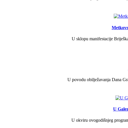
Metkovs
U sklopu manifestacije Briješka
U povodu obilježavanja Dana Grad
U Galer
U okviru ovogodišnjeg programa 