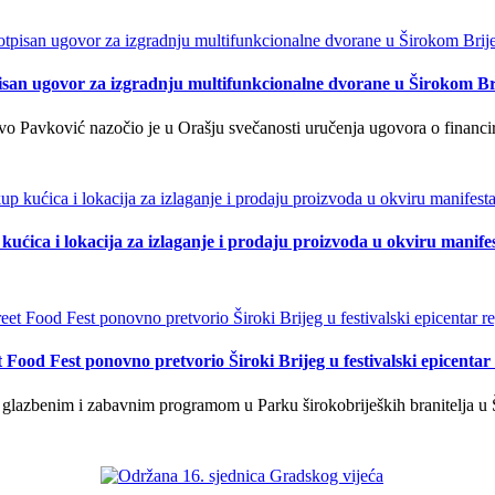
isan ugovor za izgradnju multifunkcionalne dvorane u Širokom Br
o Pavković nazočio je u Orašju svečanosti uručenja ugovora o financi
kućica i lokacija za izlaganje i prodaju proizvoda u okviru manife
t Food Fest ponovno pretvorio Široki Brijeg u festivalski epicentar 
lazbenim i zabavnim programom u Parku širokobrijeških branitelja u Š