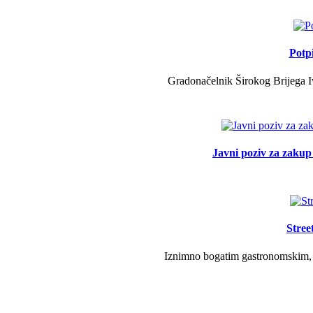
Potp
Gradonačelnik Širokog Brijega Iv
Javni poziv za zakup 
Stree
Iznimno bogatim gastronomskim, g