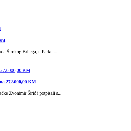
ent
da Širokog Brijega, u Parku ...
edna 272.000,00 KM
e Zvonimir Širić i potpisali s...