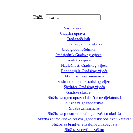
Traži...
Naslovnica
Gradska uprava
Gradonačelnik
Pitajte gradonačelnika
Ured gradonačelnika
Predsjednik Gradskog vijeća
Gradsko vijeće
Nadležnosti Gradskog vijeća
Radna tijela Gradskog vijeća
Etički kodeks ponašanja
Poslovnik o radu Gradskog vijeća
Sjednice Gradskog vijeća
Gradske službe
Služba za opću upravu i društvene djelatnosti
Služba za gospodarstvo
Služba za financije
Služba za prostorno uređenje i zaštitu okoliša
Služba za imovinsko-pravne, geodetske poslove i katastar
Služba za branitelje iz domovinskog rata
Služba za civilnu zaštitu