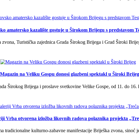
ko amatersko kazalište gostuje u Širokom Brijegu s predstavom T
 zvona, Turistička zajednica Grada Širokog Brijega i Grad Široki Brije
Magazin na Veliku Gospu donosi glazbeni spektakl u Široki Brije
a Širokog Brijega i proslave svetkovine Velike Gospe, od 11. do 16. 
iji Vrba otvorena izložba likovnih radova polaznika projekta „Tr
tradicionalne kulturno-zabavne manifestacije Briješka zvona, sinoć je 