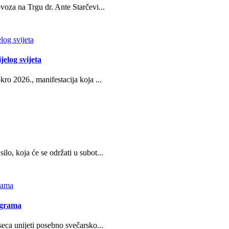
oza na Trgu dr. Ante Starčevi...
jelog svijeta
ro 2026., manifestacija koja ...
o, koja će se održati u subot...
ograma
eca unijeti posebno svečarsko...