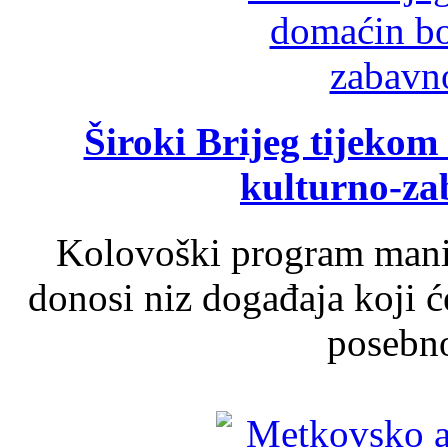
Široki Brijeg tijeko
kulturno-z
Kolovoški program manif
donosi niz događaja koji ć
posebno