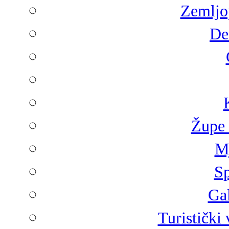
Zemljop
De
Župe 
Mj
Sp
Gal
Turistički 