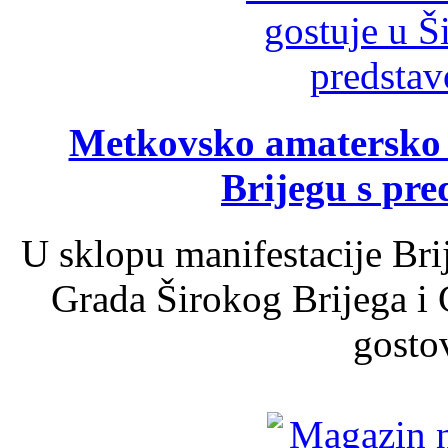
Metkovsko amatersko k
Brijegu s pr
U sklopu manifestacije Bri
Grada Širokog Brijega i 
gosto