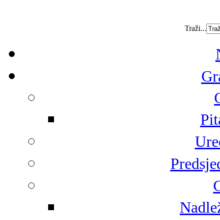
Traži...
Gr
Pit
Ure
Predsje
G
Nadlež