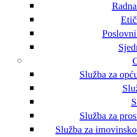
Radna 
Eti
Poslovni
Sjed
G
Služba za opću
Slu
S
Služba za pros
Služba za imovinsko-