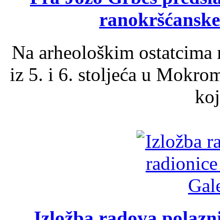
ranokršćanske
Na arheološkim ostatcima 
iz 5. i 6. stoljeća u Mokro
koj
Izložba radova polazn