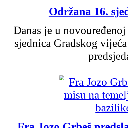
Održana 16. sje
Danas je u novouređenoj 
sjednica Gradskog vijeća
predsjed
Fra Jozo Grbeš predsla