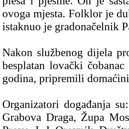
plesa i pjesme. On je sast
ovoga mjesta. Folklor je d
istaknuo je gradonačelnik 
Nakon službenog dijela pro
besplatan lovački čobanac 
godina, pripremili domaćini
Organizatori događanja s
Grabova Draga, Župa Most