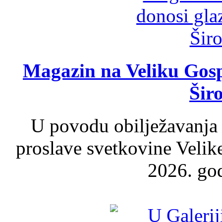
Magazin na Veliku Gosp
Šir
U povodu obilježavanja
proslave svetkovine Velik
2026. god