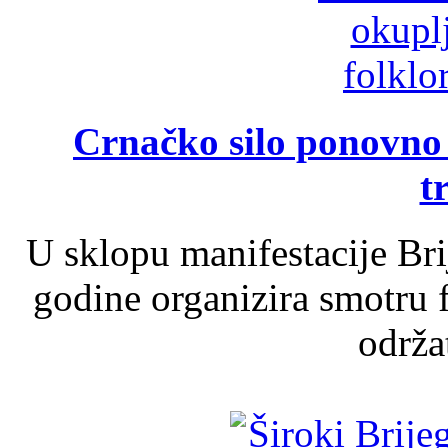
Crnačko silo ponovno o
t
U sklopu manifestacije Br
godine organizira smotru f
održat