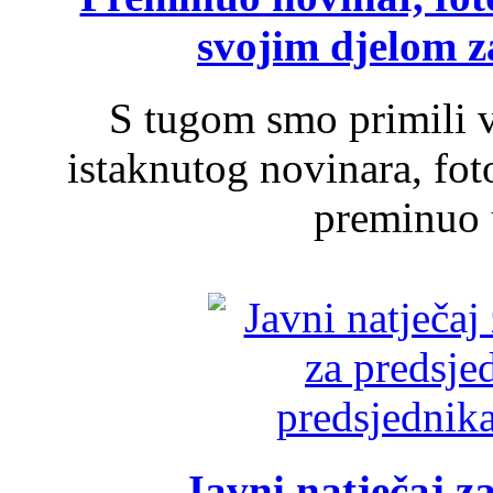
svojim djelom za
S tugom smo primili v
istaknutog novinara, foto
preminuo u
Javni natječaj z