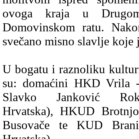
ovoga kraja u Drugom
Domovinskom ratu. Nakon 
svečano misno slavlje koje 
U bogatu i raznoliku kultu
su: domaćini HKD Vrila 
Slavko Janković Rokov
Hrvatska), HKUD Brotnjo
Busovače te KUD Brani
Hrvatska).