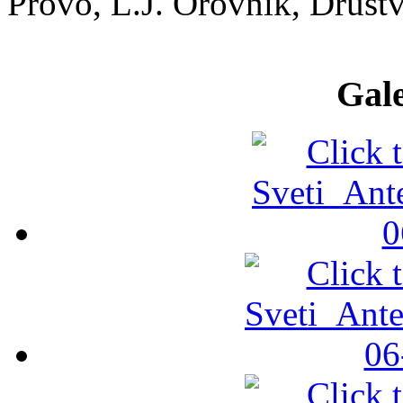
Provo, L.J. Orovnik, Druš
Gale