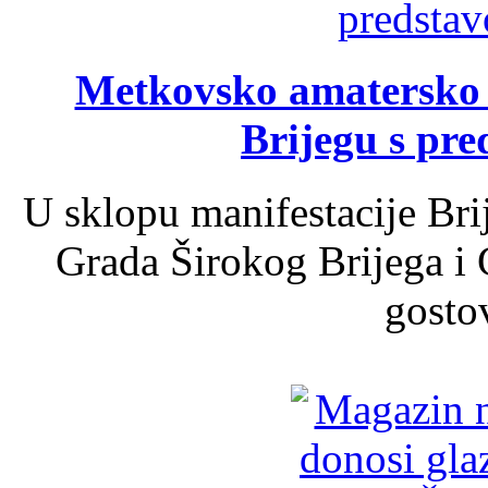
Metkovsko amatersko k
Brijegu s pr
U sklopu manifestacije Bri
Grada Širokog Brijega i 
gosto