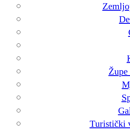
Zemljop
De
Župe 
Mj
Sp
Gal
Turistički 