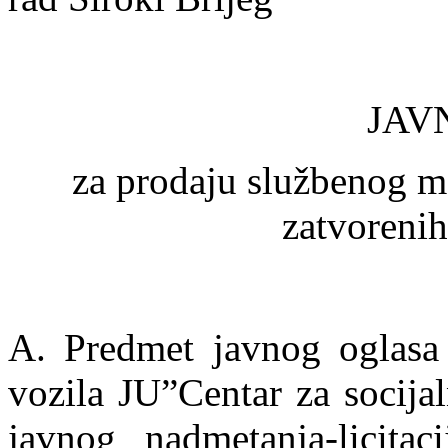
JAV
za prodaju službenog m
zatvoreni
A. Predmet javnog oglasa
vozila JU”Centar za socija
javnog nadmetanja-licitac