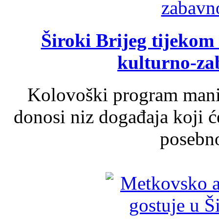
Široki Brijeg tijeko
kulturno-z
Kolovoški program manif
donosi niz događaja koji ć
posebno