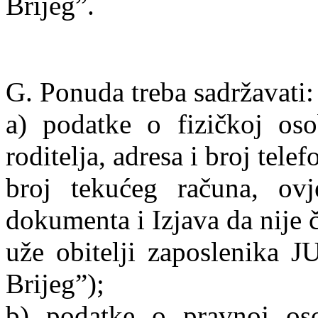
Brijeg”.
G. Ponuda treba sadržavati:
a) podatke o fizičkoj os
roditelja, adresa i broj telef
broj tekućeg računa, ovje
dokumenta i Izjava da nije 
uže obitelji zaposlenika J
Brijeg”);
b) podatke o pravnoj oso