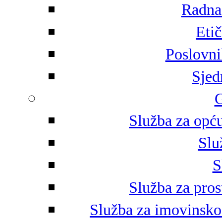
Radna 
Eti
Poslovni
Sjed
G
Služba za opću
Slu
S
Služba za pros
Služba za imovinsko-