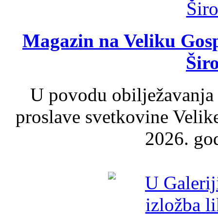
Magazin na Veliku Gosp
Šir
U povodu obilježavanja
proslave svetkovine Velik
2026. god