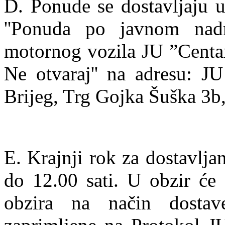
D. Ponude se dostavljaju u
''Ponuda po javnom nad
motornog vozila JU ”Centar 
Ne otvaraj'' na adresu: JU
Brijeg, Trg Gojka Šuška 3b,
E. Krajnji rok za dostavlj
do 12.00 sati. U obzir će
obzira na način dosta