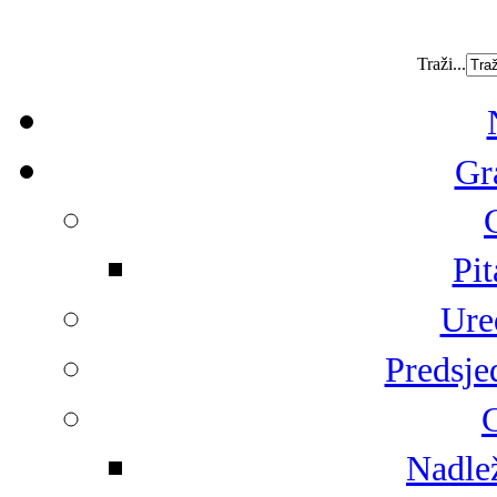
Traži...
Gr
Pit
Ure
Predsje
G
Nadlež