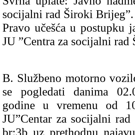
Svrha uplate: Javno nadmet
socijalni rad Široki Brijeg”.
Pravo učešća u postupku j
JU ”Centra za socijalni rad 
B. Službeno motorno vozilo
se pogledati danima 02.
godine u vremenu od 10:
JU”Centar za socijalni rad
br:3b uz prethodnu najavu