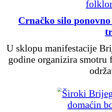
Crnačko silo ponovno o
t
U sklopu manifestacije Br
godine organizira smotru f
održat