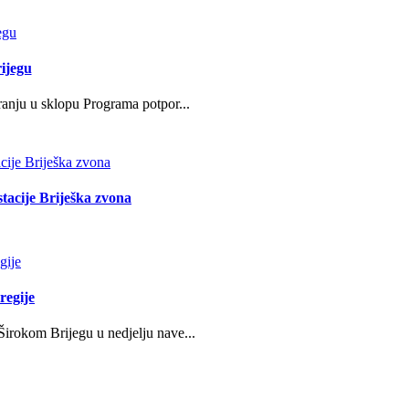
ijegu
ranju u sklopu Programa potpor...
stacije Briješka zvona
regije
irokom Brijegu u nedjelju nave...