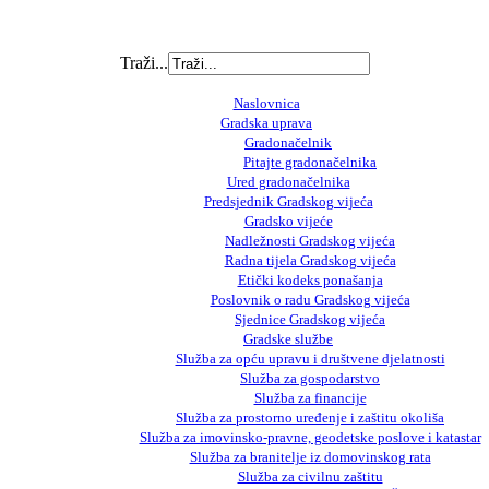
Traži...
Naslovnica
Gradska uprava
Gradonačelnik
Pitajte gradonačelnika
Ured gradonačelnika
Predsjednik Gradskog vijeća
Gradsko vijeće
Nadležnosti Gradskog vijeća
Radna tijela Gradskog vijeća
Etički kodeks ponašanja
Poslovnik o radu Gradskog vijeća
Sjednice Gradskog vijeća
Gradske službe
Služba za opću upravu i društvene djelatnosti
Služba za gospodarstvo
Služba za financije
Služba za prostorno uređenje i zaštitu okoliša
Služba za imovinsko-pravne, geodetske poslove i katastar
Služba za branitelje iz domovinskog rata
Služba za civilnu zaštitu