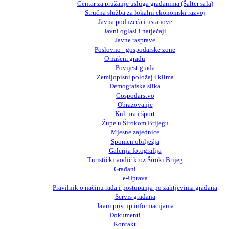
Centar za pružanje usluga građanima (Šalter sala)
Stručna služba za lokalni ekonomski razvoj
Javna poduzeća i ustanove
Javni oglasi i natječaji
Javne rasprave
Poslovno - gospodarske zone
O našem gradu
Povijest grada
Zemljopisni položaj i klima
Demografska slika
Gospodarstvo
Obrazovanje
Kultura i šport
Župe u Širokom Brijegu
Mjesne zajednice
Spomen obilježja
Galerija fotografija
Turistički vodič kroz Široki Brijeg
Građani
e-Uprava
Pravilnik o načinu rada i postupanja po zahtjevima građana
Servis građana
Javni pristup informacijama
Dokumenti
Kontakt