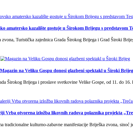
ko amatersko kazalište gostuje u Širokom Brijegu s predstavom T
 zvona, Turistička zajednica Grada Širokog Brijega i Grad Široki Brije
Magazin na Veliku Gospu donosi glazbeni spektakl u Široki Brije
a Širokog Brijega i proslave svetkovine Velike Gospe, od 11. do 16. 
iji Vrba otvorena izložba likovnih radova polaznika projekta „Tr
tradicionalne kulturno-zabavne manifestacije Briješka zvona, sinoć je 