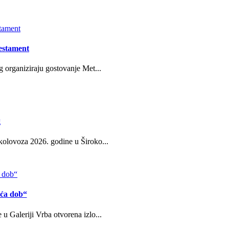
estament
g organiziraju gostovanje Met...
g
kolovoza 2026. godine u Široko...
eća dob“
u Galeriji Vrba otvorena izlo...