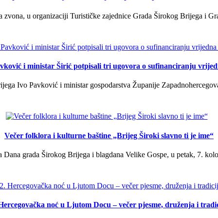
a zvona, u organizaciji Turističke zajednice Grada Širokog Brijega i Gra
ković i ministar Širić potpisali tri ugovora o sufinanciranju vrij
ega Ivo Pavković i ministar gospodarstva Županije Zapadnohercegovačk
Večer folklora i kulturne baštine „Brijeg Široki slavno ti je ime“
 Dana grada Širokog Brijega i blagdana Velike Gospe, u petak, 7. kolov
 Hercegovačka noć u Ljutom Docu – večer pjesme, druženja i tradic