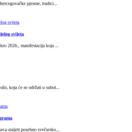
hercegovačke pjesme, tradici...
jelog svijeta
ro 2026., manifestacija koja ...
o, koja će se održati u subot...
ograma
eca unijeti posebno svečarsko...