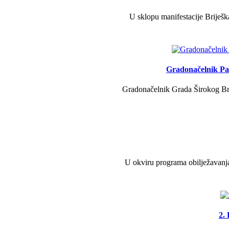
U sklopu manifestacije Briješk
Gradonačelnik Pav
Gradonačelnik Grada Širokog Brij
U okviru programa obilježavanja
2.