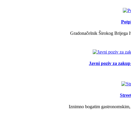
Potp
Gradonačelnik Širokog Brijega Iv
Javni poziv za zakup 
Stree
Iznimno bogatim gastronomskim, g