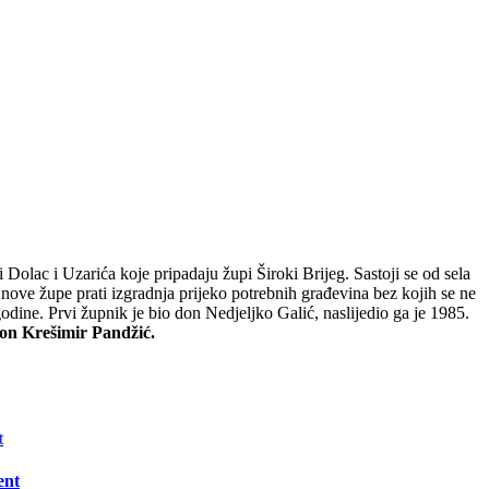
olac i Uzarića koje pripadaju župi Široki Brijeg. Sastoji se od sela
nove župe prati izgradnja prijeko potrebnih građevina bez kojih se ne
ine. Prvi župnik je bio don Nedjeljko Galić, naslijedio ga je 1985.
on Krešimir Pandžić.
ent