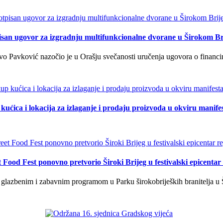
isan ugovor za izgradnju multifunkcionalne dvorane u Širokom Br
o Pavković nazočio je u Orašju svečanosti uručenja ugovora o financi
kućica i lokacija za izlaganje i prodaju proizvoda u okviru manife
t Food Fest ponovno pretvorio Široki Brijeg u festivalski epicentar 
lazbenim i zabavnim programom u Parku širokobrijeških branitelja u Š