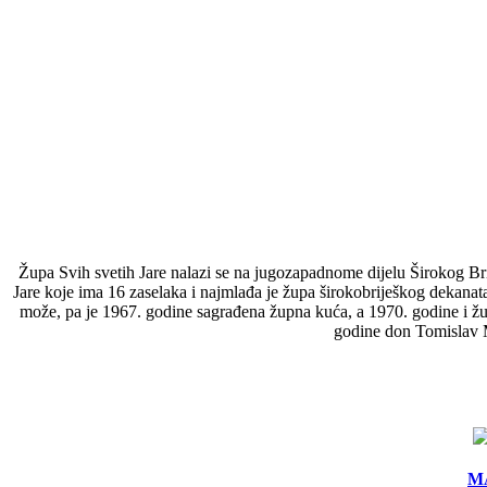
Župa Svih svetih Jare nalazi se na jugozapadnome dijelu Širokog Bri
Jare koje ima 16 zaselaka i najmlađa je župa širokobriješkog dekanat
može, pa je 1967. godine sagrađena župna kuća, a 1970. godine i žu
godine don Tomislav M
MA