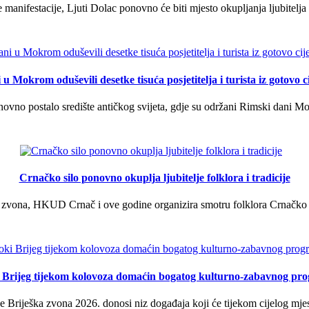
manifestacije, Ljuti Dolac ponovno će biti mjesto okupljanja ljubitelja 
u Mokrom oduševili desetke tisuća posjetitelja i turista iz gotovo ci
vno postalo središte antičkog svijeta, gdje su održani Rimski dani Mok
Crnačko silo ponovno okuplja ljubitelje folklora i tradicije
 zvona, HKUD Crnač i ove godine organizira smotru folklora Crnačko sil
i Brijeg tijekom kolovoza domaćin bogatog kulturno-zabavnog pr
 Briješka zvona 2026. donosi niz događaja koji će tijekom cijelog mjes