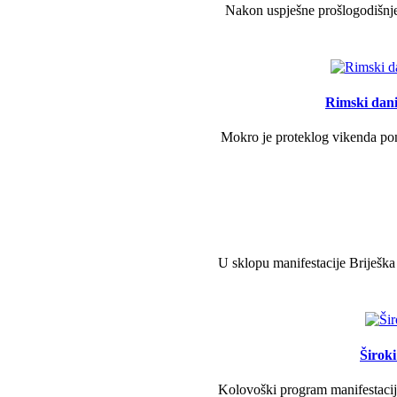
Nakon uspješne prošlogodišnje 
Rimski dani 
Mokro je proteklog vikenda pono
U sklopu manifestacije Briješka
Širok
Kolovoški program manifestacije