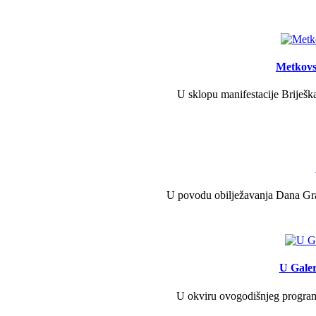
Metkovs
U sklopu manifestacije Briješka
U povodu obilježavanja Dana Grad
U Galer
U okviru ovogodišnjeg programa 