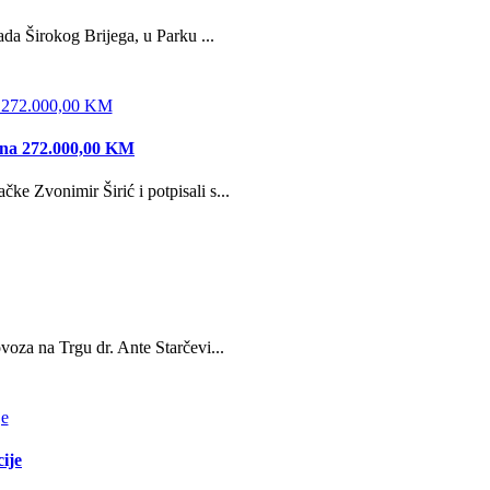
da Širokog Brijega, u Parku ...
edna 272.000,00 KM
e Zvonimir Širić i potpisali s...
oza na Trgu dr. Ante Starčevi...
ije