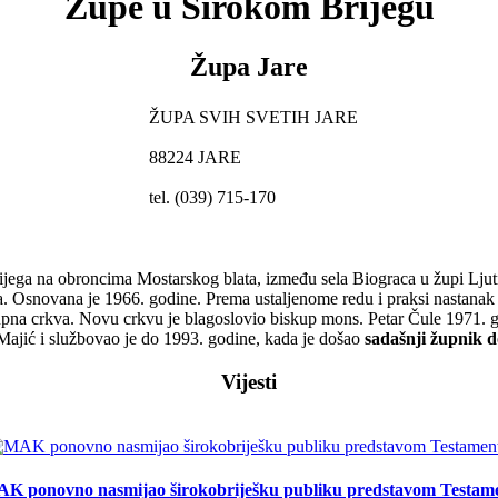
Župe u Širokom Brijegu
Župa Jare
ŽUPA SVIH SVETIH JARE
88224 JARE
tel. (039) 715-170
jega na obroncima Mostarskog blata, između sela Biograca u župi Ljuti D
a. Osnovana je 1966. godine. Prema ustaljenome redu i praksi nastanak 
pna crkva. Novu crkvu je blagoslovio biskup mons. Petar Čule 1971. god
ajić i službovao je do 1993. godine, kada je došao
sadašnji župnik d
Vijesti
K ponovno nasmijao širokobriješku publiku predstavom Testam