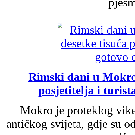
pjesme
Rimski dani u Mokrom
posjetitelja i turist
Mokro je proteklog vik
antičkog svijeta, gdje su 