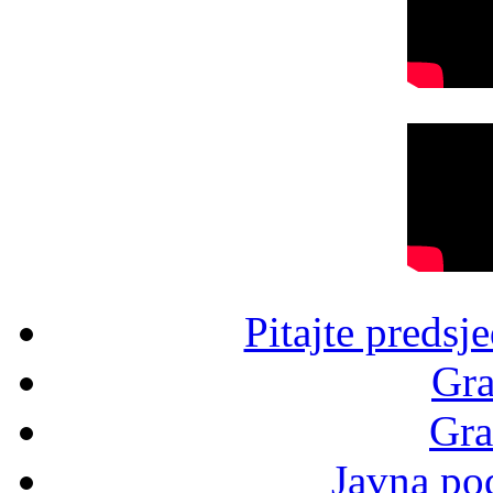
Pitajte predsj
Gra
Gra
Javna po