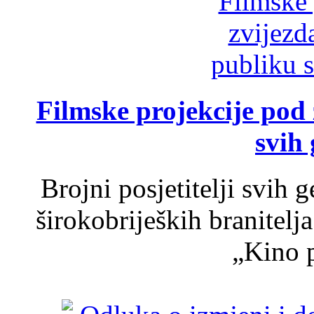
Filmske projekcije pod
svih 
Brojni posjetitelji svih 
širokobrijeških branitel
„Kino p