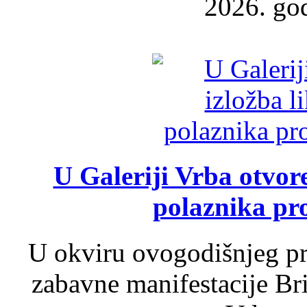
2026. god
U Galeriji Vrba otvor
polaznika pr
U okviru ovogodišnjeg pr
zabavne manifestacije Bri