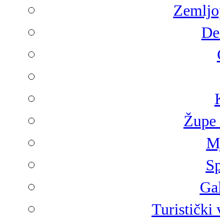
Zemljop
De
Župe 
Mj
Sp
Gal
Turistički 