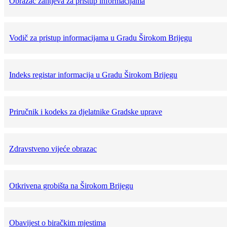
Obrazac zahtjeva za pristup informacijama
Vodič za pristup informacijama u Gradu Širokom Brijegu
Indeks registar informacija u Gradu Širokom Brijegu
Priručnik i kodeks za djelatnike Gradske uprave
Zdravstveno vijeće obrazac
Otkrivena grobišta na Širokom Brijegu
Obavijest o biračkim mjestima