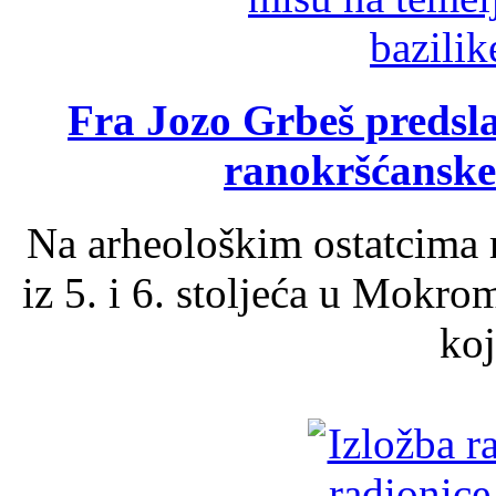
Fra Jozo Grbeš predsla
ranokršćanske
Na arheološkim ostatcima 
iz 5. i 6. stoljeća u Mokro
koj