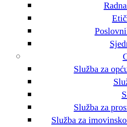
Radna 
Eti
Poslovni
Sjed
G
Služba za opću
Slu
S
Služba za pros
Služba za imovinsko-