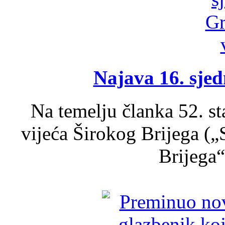
Najava 16. sjed
Na temelju članka 52. s
vijeća Širokog Brijega (
Brijega“,