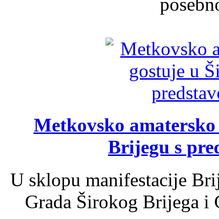
posebno
Metkovsko amatersko k
Brijegu s pr
U sklopu manifestacije Bri
Grada Širokog Brijega i 