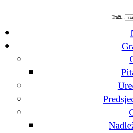
Traži...
Gr
Pit
Ure
Predsje
G
Nadlež