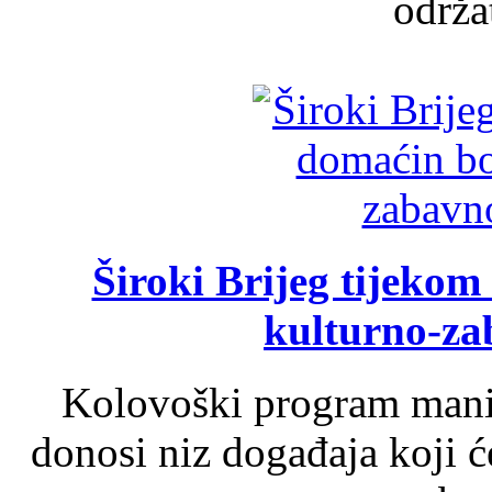
održat
Široki Brijeg tijeko
kulturno-z
Kolovoški program manif
donosi niz događaja koji ć