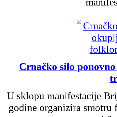
manifest
Crnačko silo ponovno o
t
U sklopu manifestacije Br
godine organizira smotru f