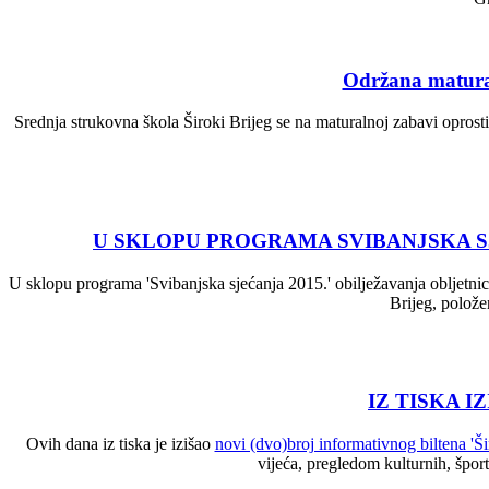
Održana matural
Srednja strukovna škola Široki Brijeg se na maturalnoj zabavi oprost
U SKLOPU PROGRAMA SVIBANJSKA SJ
U sklopu programa 'Svibanjska sjećanja 2015.' obilježavanja obljetnic
Brijeg, polože
IZ TISKA I
Ovih dana iz tiska je izišao
novi (dvo)broj informativnog biltena 'Ši
vijeća, pregledom kulturnih, špor