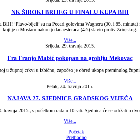
NK ŠIROKI BRIJEG U FINALU KUPA BIH
iH! ‘Plavo-bijeli’ su na Pecari golovima Wagnera (30. i 85. minuta) sl
koji je u Mostaru nakon jedanaesteraca (4:5) slavio protiv Zrinjskog.
Više...
Srijeda, 29. travnja 2015.
Fra Franjo Mabić pokopan na groblju Mekovac
j u župnoj crkvi u Izbičnu, započeo je obred ukopa preminulog župni
Više...
Petak, 24. travnja 2015.
NAJAVA 27. SJEDNICE GRADSKOG VIJEĆA
. travnja 2015., s početkom rada u 10 sati. Sjednica će se održati u dvo
Više...
Početak
Prethodno