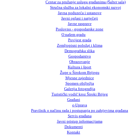
Centar za pružanje usluga građanima (Šalter sala)
Stručna služba za lokalni ekonomski razvoj
Javna poduzeća i ustanove
Javni oglasi i natječaji
Javne rasprave
Poslovno - gospodarske zone
O našem gradu
Povijest grada
Zemljopisni položaj i klima
Demografska slika
Gospodarstvo
Obrazovanje
Kultura i šport
Župe u Širokom Brijegu
Mjesne zajednice
Spomen obilježja
Galerija fotografija
Turistički vodič kroz Široki Brijeg
Građani
e-Uprava
Pravilnik o načinu rada i postupanja po zahtjevima građana
Servis građana
Javni pristup informacijama
Dokumenti
Kontakt