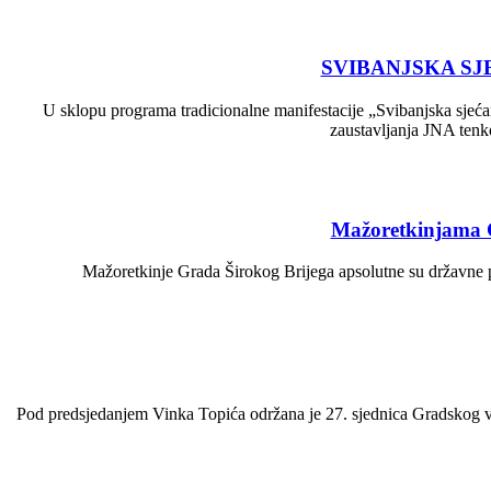
SVIBANJSKA SJ
U sklopu programa tradicionalne manifestacije „Svibanjska sjećan
zaustavljanja JNA tenko
Mažoretkinjama G
Mažoretkinje Grada Širokog Brijega apsolutne su državne 
Pod predsjedanjem Vinka Topića održana je 27. sjednica Gradskog vi