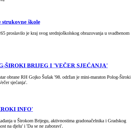
 strukovne škole
k 265 proslavilo je kraj svog srednjoškolskog obrazovanja u svadbenom
ŠIROKI BRIJEG I 'VEČER SJEĆANJA'
inistar obrane RH Gojko Šušak '98. održan je mini-maraton Polog-Široki
ečer sjećanja'.
IROKI INFO'
događanja u Širokom Brijegu, aktivnostima gradonačelnika i Gradskog
t na djelu' i 'Da se ne zaboravi'.