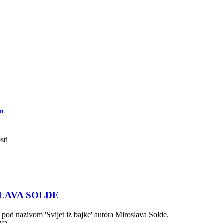
g
m
sti
LAVA SOLDE
 pod nazivom 'Svijet iz bajke' autora Miroslava Solde.
tva