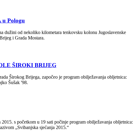
A u Pologu
ma na dužini od nekoliko kilometara tenkovsku kolonu Jugoslavenske
Brijeg i Grada Mostara.
OLE ŠIROKI BRIJEG
rada Širokog Brijega, započeo je program obilježavanja obljetnica:
Gojko Šušak '98.
a 2015. s početkom u 19 sati počinje program obilježavanja obljetnica:
 nazivom „Svibanjska sjećanja 2015.“