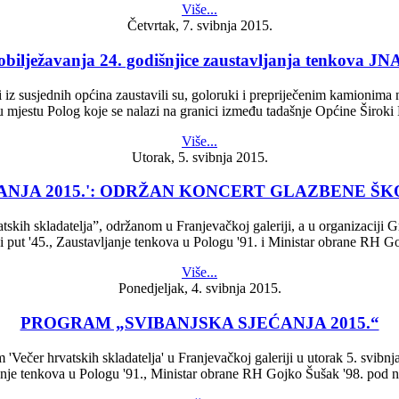
Više...
Četvrtak, 7. svibnja 2015.
bilježavanja 24. godišnjice zaustavljanja tenkova JN
ati iz susjednih općina zaustavili su, goloruki i prepriječenim kamioni
 mjestu Polog koje se nalazi na granici između tadašnje Općine Široki 
Više...
Utorak, 5. svibnja 2015.
ANJA 2015.': ODRŽAN KONCERT GLAZBENE ŠK
ih skladatelja”, održanom u Franjevačkoj galeriji, a u organizaciji G
ni put '45., Zaustavljanje tenkova u Pologu '91. i Ministar obrane RH 
Više...
Ponedjeljak, 4. svibnja 2015.
PROGRAM „SVIBANJSKA SJEĆANJA 2015.“
Večer hrvatskih skladatelja' u Franjevačkoj galeriji u utorak 5. svibnj
ljanje tenkova u Pologu '91., Ministar obrane RH Gojko Šušak '98. pod