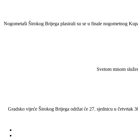
Nogometaši Širokog Brijega plasirali su se u finale nogometnog Kupa B
Svetom misom služeno
Gradsko vijeće Širokog Brijega održat će 27. sjednicu u četvrtak 30