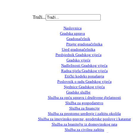
Traži...
Naslovnica
Gradska uprava
Gradonačelnik
Pitajte gradonačelnika
Ured gradonačelnika
Predsjednik Gradskog vijeća
Gradsko vijeće
Nadležnosti Gradskog vijeća
Radna tijela Gradskog vijeća
Etički kodeks ponašanja
Poslovnik o radu Gradskog vijeća
Sjednice Gradskog vijeća
Gradske službe
Služba za opću upravu i društvene djelatnosti
Služba za gospodarstvo
Služba za financije
Služba za prostorno uređenje i zaštitu okoliša
Služba za imovinsko-pravne, geodetske poslove i katastar
Služba za branitelje iz domovinskog rata
Služba za civilnu zaštitu