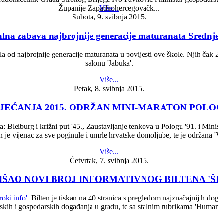
Više...
Županije Zapadnohercegovačk...
Subota, 9. svibnja 2015.
na zabava najbrojnije generacije maturanata Srednje
ila od najbrojnije generacije maturanata u povijesti ove škole. Njih ča
salonu 'Jabuka'.
Više...
Petak, 8. svibnja 2015.
EĆANJA 2015. ODRŽAN MINI-MARATON POLOG-
a: Bleiburg i križni put '45., Zaustavljanje tenkova u Pologu '91. i M
n je vijenac za sve poginule i umrle hrvatske domoljube, te je održana 'V
Više...
Četvrtak, 7. svibnja 2015.
ZIŠAO NOVI BROJ INFORMATIVNOG BILTENA 'Š
roki info'
. Bilten je tiskan na 40 stranica s pregledom najznačajnijih 
tskih i gospodarskih događanja u gradu, te sa stalnim rubrikama 'Humanos