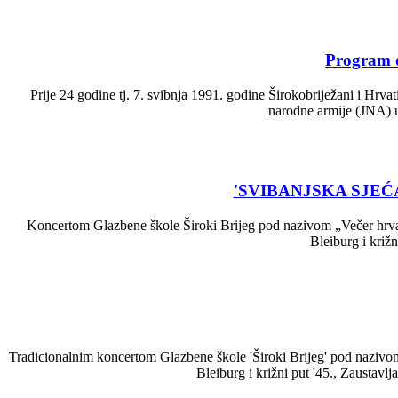
Program o
Prije 24 godine tj. 7. svibnja 1991. godine Širokobriježani i Hrv
narodne armije (JNA) u
'SVIBANJSKA SJEĆ
Koncertom Glazbene škole Široki Brijeg pod nazivom „Večer hrvatsk
Bleiburg i križ
Tradicionalnim koncertom Glazbene škole 'Široki Brijeg' pod nazivom '
Bleiburg i križni put '45., Zaustav