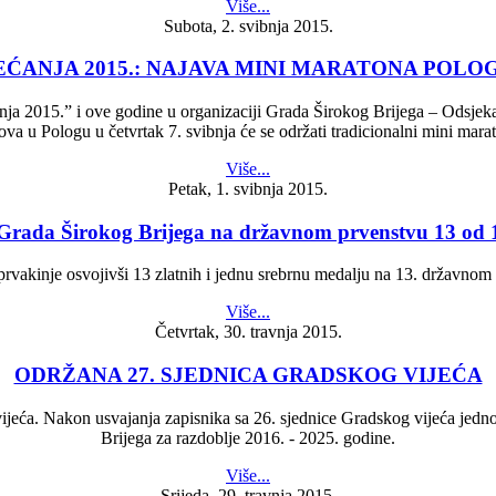
Više...
Subota, 2. svibnja 2015.
EĆANJA 2015.: NAJAVA MINI MARATONA POLOG
ja 2015.” i ove godine u organizaciji Grada Širokog Brijega – Odsjeka 
va u Pologu u četvrtak 7. svibnja će se održati tradicionalni mini mara
Više...
Petak, 1. svibnja 2015.
rada Širokog Brijega na državnom prvenstvu 13 od 1
prvakinje osvojivši 13 zlatnih i jednu srebrnu medalju na 13. državno
Više...
Četvrtak, 30. travnja 2015.
ODRŽANA 27. SJEDNICA GRADSKOG VIJEĆA
jeća. Nakon usvajanja zapisnika sa 26. sjednice Gradskog vijeća jednog
Brijega za razdoblje 2016. - 2025. godine.
Više...
Srijeda, 29. travnja 2015.