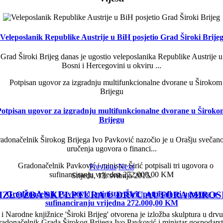
Veleposlanik Republike Austrije u BiH posjetio Grad Široki Brije
Grad Široki Brijeg danas je ugostio veleposlanika Republike Austrije u
Bosni i Hercegovini u okviru ...
Potpisan ugovor za izgradnju multifunkcionalne dvorane u Široko
Brijegu
adonačelnik Širokog Brijega Ivo Pavković nazočio je u Orašju svečano
uručenja ugovora o financi...
Previous
Next
Srijeda, 13. svibnja 2015.
Gradonačelnik Pavković i ministar Širić potpisali tri ugovora o
IZLOŽBA SKULPTURA U DRVU AUTORA MIROS
sufinanciranju vrijedna 272.000,00 KM
i Narodne knjižnice 'Široki Brijeg' otvorena je izložba skulptura u drvu
adonačelnik Grada Širokog Brijega Ivo Pavković i ministar gospodars