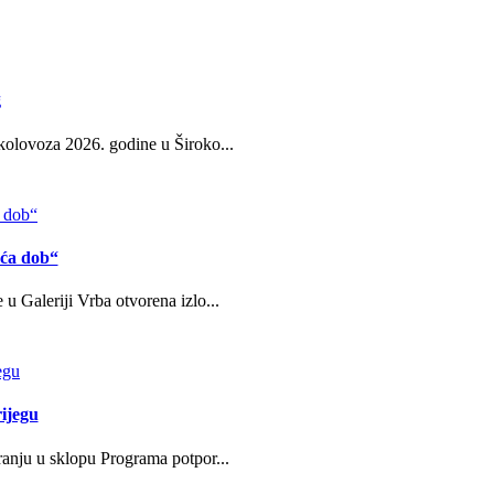
g
kolovoza 2026. godine u Široko...
eća dob“
u Galeriji Vrba otvorena izlo...
ijegu
ranju u sklopu Programa potpor...