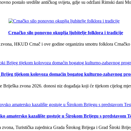
vno postalo središte antičkog svijeta, gdje su održani Rimski dani Mok
Crnačko silo ponovno okuplja ljubitelje folklora i tradicije
 zvona, HKUD Crnač i ove godine organizira smotru folklora Crnačko sil
i Brijeg tijekom kolovoza domaćin bogatog kulturno-zabavnog pr
 Briješka zvona 2026. donosi niz događaja koji će tijekom cijelog mjes
ko amatersko kazalište gostuje u Širokom Brijegu s predstavom T
 zvona, Turistička zajednica Grada Širokog Brijega i Grad Široki Brije