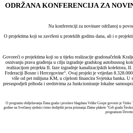
ODRŽANA KONFERENCIJA ZA NOVI
Na konferenciji za novinare održanoj u povo
O projektima koji su završeni u proteklih godinu dana, ali i o projek
Govoreći o projektima koji su u tijeku realizacije gradonačelnik Kral
osnivanju prava građenja u cilju izgradnje gradskog autobusnog kolo
realizacijom projekta II. faze izgradnje kanalizacijskih kolektora, 
Federaciji Bosne i Hercegovine“. Ovaj projekt je vrijedan 8.328.000 
više od pet milijuna KM, u cijelosti financira Svjetska banka. U s
preraspodjeli prihoda i sredstvima za funkcioniranje lokalne samoupra
O programu obilježavanja Dana grada i proslave blagdana Velike Gospe govorio je Vinko T
godine na Svečanoj sjednici ćemo dodijeliti javna priznanja Zlatne plakete ”Grb grada Širok
programom Devetnic