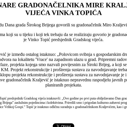
NARE GRADONAČELNIKA MIRE KRALJ
VIJEĆA VINKA TOPIĆA
du Dana grada Širokog Brijega govorili su gradonačelnik Miro Kraljevi
tima koji su u tijeku i koji tek trebaju da se realiziraju govorio je gra
je Vinko Topić predsjednik Gradskog vijeća.
jević je između ostalog istaknuo: „Polovicom svibnja s gospodarskim dr
dvora na lokalitetu 'Vrace' na zapadnom ulazu u grad. Pripremni radov
II. faze, projekta kojega smo nazvali povijesnim za Široki Brijeg, a koj
KM. Projekt rekonstrukcije i proširenja sustava za navodnjavanje trebao
klopu projekta rekonstrukcije i proširenja sustava za navodnjavanje je i
ve gradonačelnik Kraljević je istaknuo nepravednu raspodjelu javnih prih
planiranih projekata.
opić predsjednik Gradskog vijeća istaknuvši: „Ove godine po prvi puta obilježavamo Dan grada
og Brijega” zaslužnim pojedincima i kolektivima. Priredili smo i prigodan kulturno-zabavni pro
e Velikoj Gospi.“ Topić je istaknuo odličnu suradnju s gradonačelnikom Kraljevićem, kao i gr