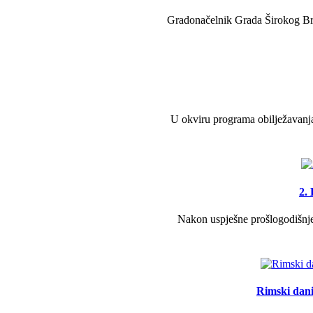
Gradonačelnik Grada Širokog Brij
U okviru programa obilježavanja
2.
Nakon uspješne prošlogodišnje 
Rimski dani 