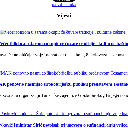
na vrh članka
Vijesti
ečer folklora u Jarama okupit će čuvare tradicije i kulturne bašti
uvat ćemo običaje svoje“ održat će se u subotu, 8. kolovoza u Jarama, 
K ponovno nasmijao širokobriješku publiku predstavom Testam
a zvona, u organizaciji Turističke zajednice Grada Širokog Brijega i Gra
ković i ministar Širić potpisali tri ugovora o sufinanciranju vrij