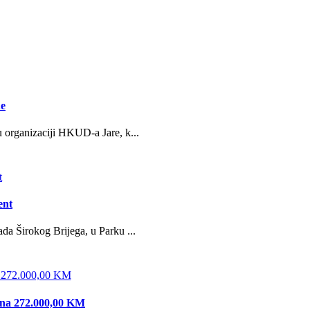
ne
u organizaciji HKUD-a Jare, k...
ent
da Širokog Brijega, u Parku ...
edna 272.000,00 KM