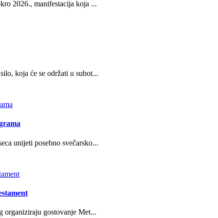
ro 2026., manifestacija koja ...
o, koja će se održati u subot...
ograma
eca unijeti posebno svečarsko...
estament
g organiziraju gostovanje Met...