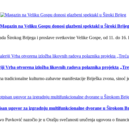
Magazin na Veliku Gospu donosi glazbeni spektakl u Široki Brije
a Širokog Brijega i proslave svetkovine Velike Gospe, od 11. do 16. 
iji Vrba otvorena izložba likovnih radova polaznika projekta „Tr
tradicionalne kulturno-zabavne manifestacije Briješka zvona, sinoć je 
isan ugovor za izgradnju multifunkcionalne dvorane u Širokom Br
o Pavković nazočio je u Orašju svečanosti uručenja ugovora o financi