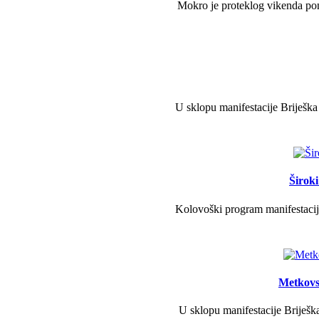
Mokro je proteklog vikenda pono
U sklopu manifestacije Briješka
Širok
Kolovoški program manifestacije
Metkovs
U sklopu manifestacije Briješka