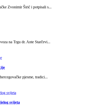
e Zvonimir Širić i potpisali s...
oza na Trgu dr. Ante Starčevi...
ije
hercegovačke pjesme, tradici...
jelog svijeta