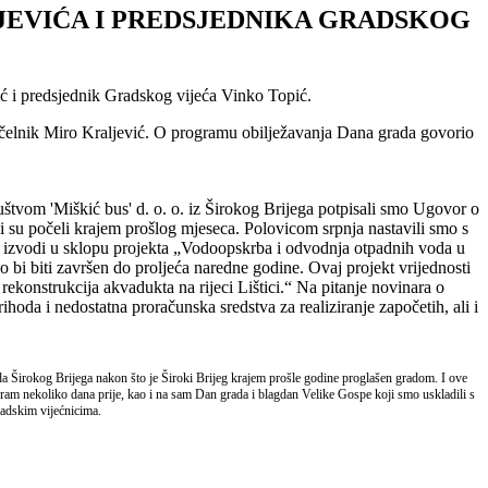
EVIĆA I PREDSJEDNIKA GRADSKOG
ć i predsjednik Gradskog vijeća Vinko Topić.
donačelnik Miro Kraljević. O programu obilježavanja Dana grada govorio
uštvom 'Miškić bus' d. o. o. iz Širokog Brijega potpisali smo Ugovor o
i su počeli krajem prošlog mjeseca. Polovicom srpnja nastavili smo s
i se izvodi u sklopu projekta „Vodoopskrba i odvodnja otpadnih voda u
 bi biti završen do proljeća naredne godine. Ovaj projekt vrijednosti
 rekonstrukcija akvadukta na rijeci Lištici.“ Na pitanje novinara o
oda i nedostatna proračunska sredstva za realiziranje započetih, ali i
 Širokog Brijega nakon što je Široki Brijeg krajem prošle godine proglašen gradom. I ove
gram nekoliko dana prije, kao i na sam Dan grada i blagdan Velike Gospe koji smo uskladili s
adskim vijećnicima.