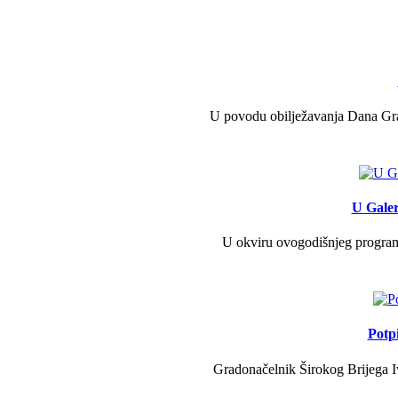
U povodu obilježavanja Dana Grad
U Galer
U okviru ovogodišnjeg programa 
Potp
Gradonačelnik Širokog Brijega Iv