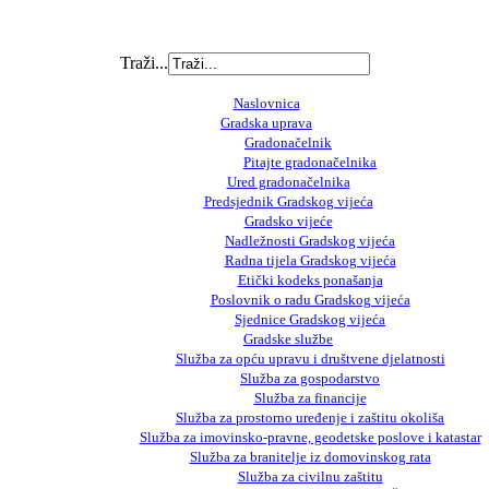
Traži...
Naslovnica
Gradska uprava
Gradonačelnik
Pitajte gradonačelnika
Ured gradonačelnika
Predsjednik Gradskog vijeća
Gradsko vijeće
Nadležnosti Gradskog vijeća
Radna tijela Gradskog vijeća
Etički kodeks ponašanja
Poslovnik o radu Gradskog vijeća
Sjednice Gradskog vijeća
Gradske službe
Služba za opću upravu i društvene djelatnosti
Služba za gospodarstvo
Služba za financije
Služba za prostorno uređenje i zaštitu okoliša
Služba za imovinsko-pravne, geodetske poslove i katastar
Služba za branitelje iz domovinskog rata
Služba za civilnu zaštitu