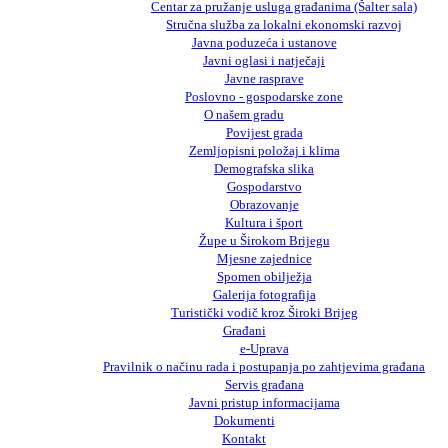
Centar za pružanje usluga građanima (Šalter sala)
Stručna služba za lokalni ekonomski razvoj
Javna poduzeća i ustanove
Javni oglasi i natječaji
Javne rasprave
Poslovno - gospodarske zone
O našem gradu
Povijest grada
Zemljopisni položaj i klima
Demografska slika
Gospodarstvo
Obrazovanje
Kultura i šport
Župe u Širokom Brijegu
Mjesne zajednice
Spomen obilježja
Galerija fotografija
Turistički vodič kroz Široki Brijeg
Građani
e-Uprava
Pravilnik o načinu rada i postupanja po zahtjevima građana
Servis građana
Javni pristup informacijama
Dokumenti
Kontakt