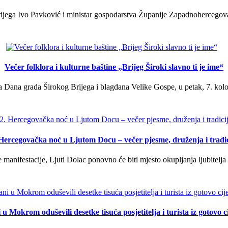
ega Ivo Pavković i ministar gospodarstva Županije Zapadnohercegovačk
Večer folklora i kulturne baštine „Brijeg Široki slavno ti je ime“
 Dana grada Širokog Brijega i blagdana Velike Gospe, u petak, 7. kolov
 Hercegovačka noć u Ljutom Docu – večer pjesme, druženja i tradic
manifestacije, Ljuti Dolac ponovno će biti mjesto okupljanja ljubitelja 
u Mokrom oduševili desetke tisuća posjetitelja i turista iz gotovo ci