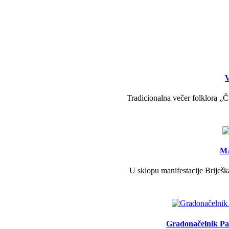
V
Tradicionalna večer folklora „Č
MA
U sklopu manifestacije Briješk
Gradonačelnik Pav