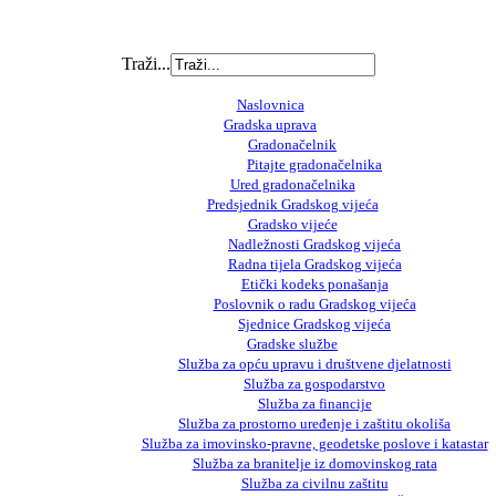
Traži...
Naslovnica
Gradska uprava
Gradonačelnik
Pitajte gradonačelnika
Ured gradonačelnika
Predsjednik Gradskog vijeća
Gradsko vijeće
Nadležnosti Gradskog vijeća
Radna tijela Gradskog vijeća
Etički kodeks ponašanja
Poslovnik o radu Gradskog vijeća
Sjednice Gradskog vijeća
Gradske službe
Služba za opću upravu i društvene djelatnosti
Služba za gospodarstvo
Služba za financije
Služba za prostorno uređenje i zaštitu okoliša
Služba za imovinsko-pravne, geodetske poslove i katastar
Služba za branitelje iz domovinskog rata
Služba za civilnu zaštitu