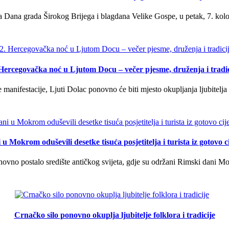
 Dana grada Širokog Brijega i blagdana Velike Gospe, u petak, 7. kolov
 Hercegovačka noć u Ljutom Docu – večer pjesme, druženja i tradic
manifestacije, Ljuti Dolac ponovno će biti mjesto okupljanja ljubitelja 
u Mokrom oduševili desetke tisuća posjetitelja i turista iz gotovo ci
vno postalo središte antičkog svijeta, gdje su održani Rimski dani Mok
Crnačko silo ponovno okuplja ljubitelje folklora i tradicije