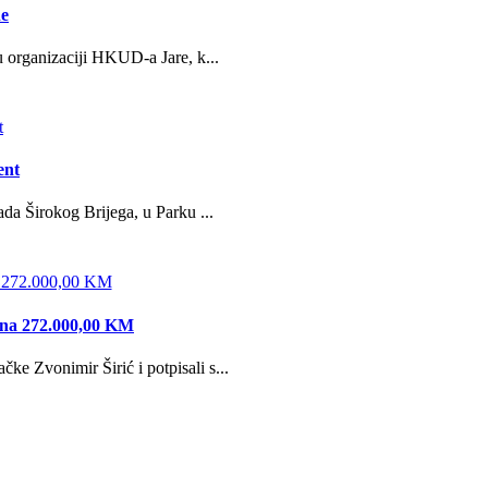
ne
u organizaciji HKUD-a Jare, k...
ent
da Širokog Brijega, u Parku ...
edna 272.000,00 KM
e Zvonimir Širić i potpisali s...