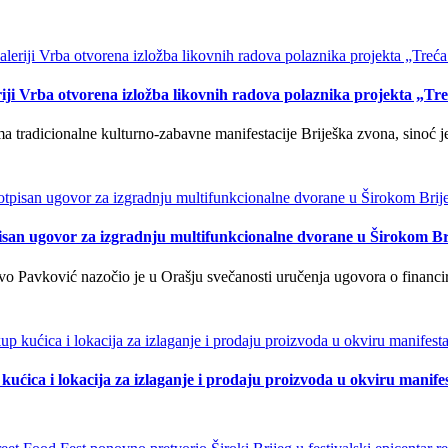
iji Vrba otvorena izložba likovnih radova polaznika projekta „Tr
tradicionalne kulturno-zabavne manifestacije Briješka zvona, sinoć je 
isan ugovor za izgradnju multifunkcionalne dvorane u Širokom Br
o Pavković nazočio je u Orašju svečanosti uručenja ugovora o financi
kućica i lokacija za izlaganje i prodaju proizvoda u okviru manife