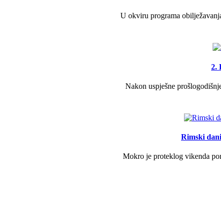
U okviru programa obilježavanja
2.
Nakon uspješne prošlogodišnje 
Rimski dani 
Mokro je proteklog vikenda pono