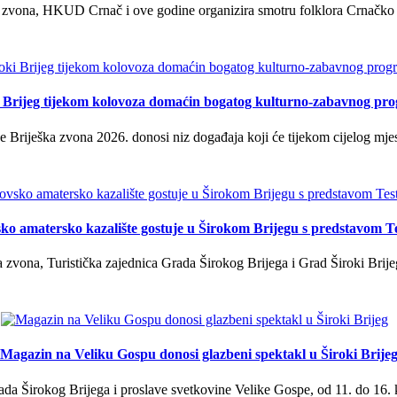
 zvona, HKUD Crnač i ove godine organizira smotru folklora Crnačko sil
i Brijeg tijekom kolovoza domaćin bogatog kulturno-zabavnog pr
 Briješka zvona 2026. donosi niz događaja koji će tijekom cijelog mjes
ko amatersko kazalište gostuje u Širokom Brijegu s predstavom T
 zvona, Turistička zajednica Grada Širokog Brijega i Grad Široki Brije
Magazin na Veliku Gospu donosi glazbeni spektakl u Široki Brije
a Širokog Brijega i proslave svetkovine Velike Gospe, od 11. do 16. 