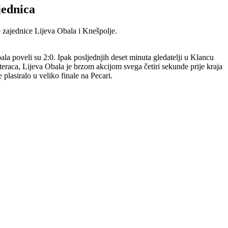
jednica
 zajednice Lijeva Obala i Knešpolje.
la poveli su 2:0. Ipak posljednjih deset minuta gledatelji u Klancu
esteraca, Lijeva Obala je brzom akcijom svega četiri sekunde prije kraja
lasiralo u veliko finale na Pecari.