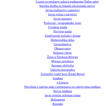
Centar za pružanje usluga građanima (Šalter sala)
Stručna služba za lokalni ekonomski razvoj
Javna poduzeća i ustanove
Javni oglasi i natječaji
Javne rasprave
Poslovno - gospodarske zone
O našem gradu
Povijest grada
Zemljopisni položaj i klima
Demografska slika
Gospodarstvo
Obrazovanje
Kultura i šport
Župe u Širokom Brijegu
Mjesne zajednice
Spomen obilježja
Galerija fotografija
Turistički vodič kroz Široki Brijeg
Građani
e-Uprava
Pravilnik o načinu rada i postupanja po zahtjevima građana
Servis građana
Javni pristup informacijama
Dokumenti
Kontakt