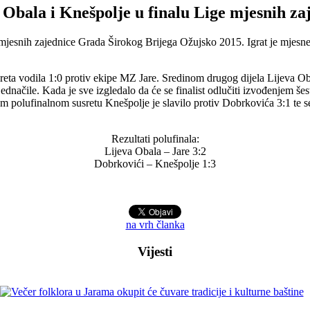
 Obala i Knešpolje u finalu Lige mjesnih za
mjesnih zajednice Grada Širokog Brijega Ožujsko 2015. Igrat je mjesne
eta vodila 1:0 protiv ekipe MZ Jare. Sredinom drugog dijela Lijeva Oba
zjednačile. Kada je sve izgledalo da će se finalist odlučiti izvođenjem š
 polufinalnom susretu Knešpolje je slavilo protiv Dobrkovića 3:1 te se p
Rezultati polufinala:
Lijeva Obala – Jare 3:2
Dobrkovići – Knešpolje 1:3
na vrh članka
Vijesti