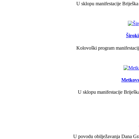
U sklopu manifestacije Briješka
Širok
Kolovoški program manifestacije
Metkovs
U sklopu manifestacije Briješka
U povodu obilježavanja Dana Grad