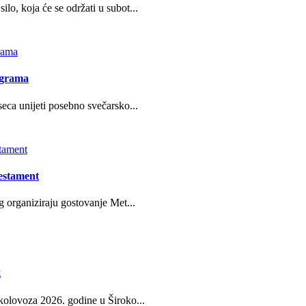
o, koja će se održati u subot...
ograma
eca unijeti posebno svečarsko...
estament
g organiziraju gostovanje Met...
g
kolovoza 2026. godine u Široko...