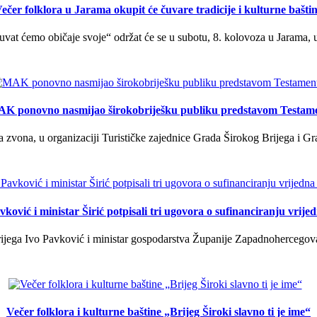
ečer folklora u Jarama okupit će čuvare tradicije i kulturne bašti
uvat ćemo običaje svoje“ održat će se u subotu, 8. kolovoza u Jarama, 
K ponovno nasmijao širokobriješku publiku predstavom Testam
a zvona, u organizaciji Turističke zajednice Grada Širokog Brijega i Gra
ković i ministar Širić potpisali tri ugovora o sufinanciranju vrij
ega Ivo Pavković i ministar gospodarstva Županije Zapadnohercegovačk
Večer folklora i kulturne baštine „Brijeg Široki slavno ti je ime“