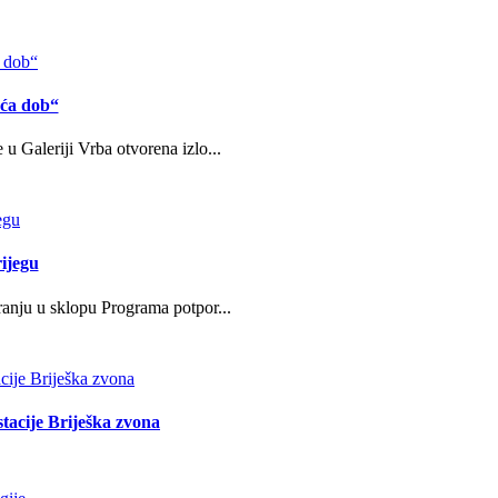
eća dob“
u Galeriji Vrba otvorena izlo...
ijegu
ranju u sklopu Programa potpor...
stacije Briješka zvona