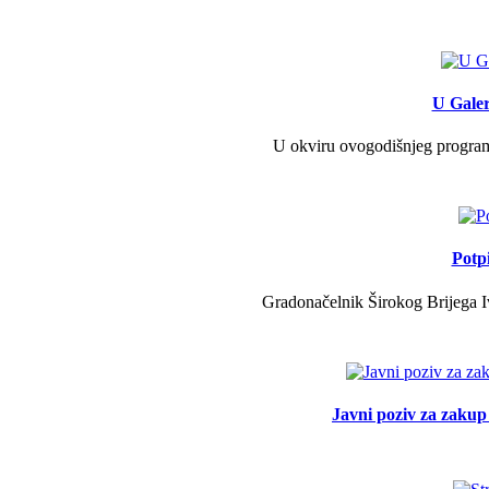
U Galer
U okviru ovogodišnjeg programa 
Potp
Gradonačelnik Širokog Brijega Iv
Javni poziv za zakup 