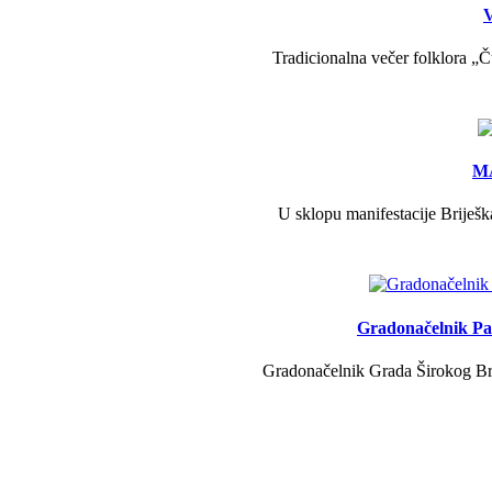
V
Tradicionalna večer folklora „Č
MA
U sklopu manifestacije Briješk
Gradonačelnik Pav
Gradonačelnik Grada Širokog Brij