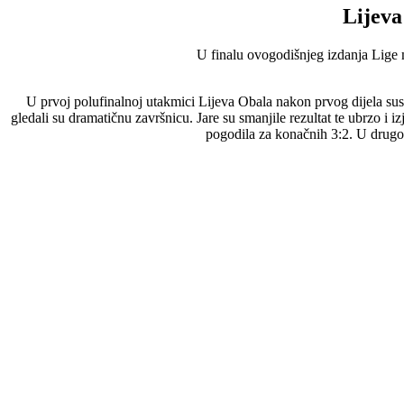
Lijeva
U finalu ovogodišnjeg izdanja Lige 
U prvoj polufinalnoj utakmici Lijeva Obala nakon prvog dijela susr
gledali su dramatičnu završnicu. Jare su smanjile rezultat te ubrzo i i
pogodila za konačnih 3:2. U drugom