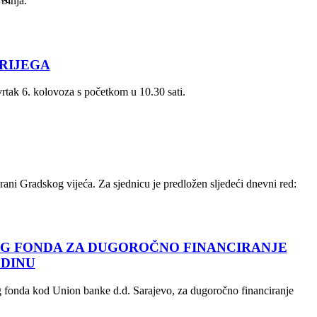
 Sinja.
RIJEGA
rtak 6. kolovoza s početkom u 10.30 sati.
rani Gradskog vijeća. Za sjednicu je predložen sljedeći dnevni red:
NG FONDA ZA DUGOROČNO FINANCIRANJE
ODINU
ing fonda kod Union banke d.d. Sarajevo, za dugoročno financiranje