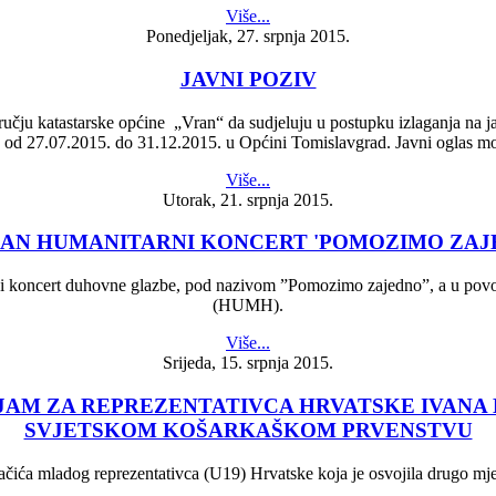
Više...
Ponedjeljak, 27. srpnja 2015.
JAVNI POZIV
učju katastarske općine „Vran“ da sudjeluju u postupku izlaganja na jav
u od 27.07.2015. do 31.12.2015. u Općini Tomislavgrad. Javni oglas m
Više...
Utorak, 21. srpnja 2015.
AN HUMANITARNI KONCERT 'POMOZIMO ZAJ
rni koncert duhovne glazbe, pod nazivom ”Pomozimo zajedno”, a u pov
(HUMH).
Više...
Srijeda, 15. srpnja 2015.
JAM ZA REPREZENTATIVCA HRVATSKE IVANA
SVJETSKOM KOŠARKAŠKOM PRVENSTVU
račića mladog reprezentativca (U19) Hrvatske koja je osvojila drugo 