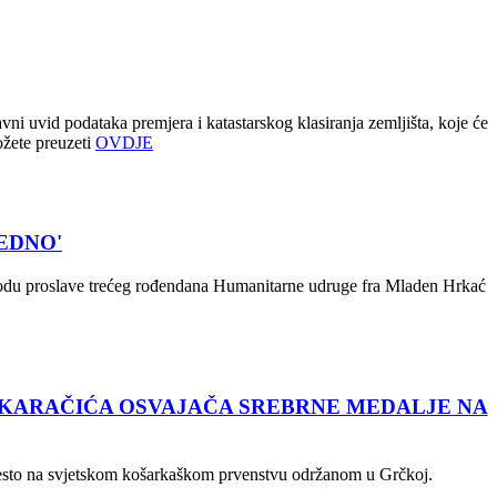
ni uvid podataka premjera i katastarskog klasiranja zemljišta, koje će
ožete preuzeti
OVDJE
EDNO'
odu proslave trećeg rođendana Humanitarne udruge fra Mladen Hrkać
 KARAČIĆA OSVAJAČA SREBRNE MEDALJE NA
mjesto na svjetskom košarkaškom prvenstvu održanom u Grčkoj.