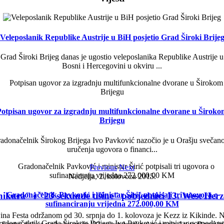
Veleposlanik Republike Austrije u BiH posjetio Grad Široki Brije
Grad Široki Brijeg danas je ugostio veleposlanika Republike Austrije u
Bosni i Hercegovini u okviru ...
Potpisan ugovor za izgradnju multifunkcionalne dvorane u Široko
Brijegu
adonačelnik Širokog Brijega Ivo Pavković nazočio je u Orašju svečano
uručenja ugovora o financi...
Previous
Next
Nedjelja, 2. kolovoza 2015.
Gradonačelnik Pavković i ministar Širić potpisali tri ugovora o
kura" i "23 sekunde tišine" pobjednici 13. West Her
sufinanciranju vrijedna 272.000,00 KM
a Festa održanom od 30. srpnja do 1. kolovoza je Kezz iz Kikinde. Najb
adonačelnik Grada Širokog Brijega Ivo Pavković i ministar gospodars