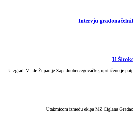
Intervju gradonačelni
U Široko
U zgradi Vlade Županije Zapadnohercegovačke, upriličeno je potpi
Utakmicom između ekipa MZ Ciglana Gradac i