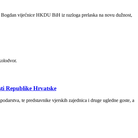
ne Bogdan vijećnice HKDU BiH iz razloga prelaska na novu dužnost,
kolodvor.
ti Republike Hrvatske
podarstva, te predstavnike vjerskih zajednica i druge ugledne goste, a