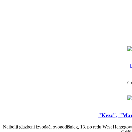
Gr
"Kezz", "Mani
Najbolji glazbeni izvođači ovogodišnjeg, 13. po redu West Herzegowin
Gr