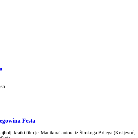
g
m
sti
zegowina Festa
olji kratki film je 'Manikura' autora iz Širokoga Brijega (Krsljevoć,
tva