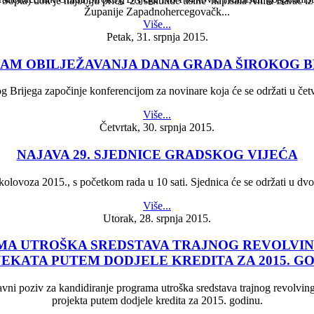
 Sopta) dok je najbolju priču '23 sekunde tišine' napisala Anita Barać iz
Županije Zapadnohercegovačk...
Više...
Petak, 31. srpnja 2015.
AM OBILJEŽAVANJA DANA GRADA ŠIROKOG B
 Brijega započinje konferencijom za novinare koja će se održati u četv
Više...
Četvrtak, 30. srpnja 2015.
NAJAVA 29. SJEDNICE GRADSKOG VIJEĆA
kolovoza 2015., s početkom rada u 10 sati. Sjednica će se održati u dvo
Više...
Utorak, 28. srpnja 2015.
AMA UTROŠKA SREDSTAVA TRAJNOG REVOLVI
EKATA PUTEM DODJELE KREDITA ZA 2015. G
je javni poziv za kandidiranje programa utroška sredstava trajnog revolv
projekta putem dodjele kredita za 2015. godinu.