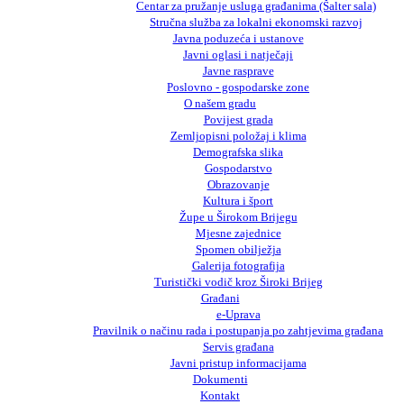
Centar za pružanje usluga građanima (Šalter sala)
Stručna služba za lokalni ekonomski razvoj
Javna poduzeća i ustanove
Javni oglasi i natječaji
Javne rasprave
Poslovno - gospodarske zone
O našem gradu
Povijest grada
Zemljopisni položaj i klima
Demografska slika
Gospodarstvo
Obrazovanje
Kultura i šport
Župe u Širokom Brijegu
Mjesne zajednice
Spomen obilježja
Galerija fotografija
Turistički vodič kroz Široki Brijeg
Građani
e-Uprava
Pravilnik o načinu rada i postupanja po zahtjevima građana
Servis građana
Javni pristup informacijama
Dokumenti
Kontakt