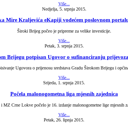
Više...
Nedjelja, 5. srpnja 2015.
ka Mire Kraljevića eKapiji vodećem poslovnom portalu
Široki Brijeg počeo je pripreme za velike investicije.
Više...
Petak, 3. srpnja 2015.
m Brijegu potpisan Ugovor o sufinanciranju prijevoz
sivanje Ugovora o prijenosu sredstava Gradu Širokom Brijegu i općina
Više...
Srijeda, 1. srpnja 2015.
Počela malonogometna liga mjesnih zajednica
 MZ Crne Lokve počelo je 16. izdanje malonogometne lige mjesnih za
Više...
Petak, 26. lipnja 2015.