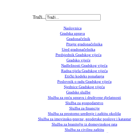
Traži...
Naslovnica
Gradska uprava
Gradonačelnik
Pitajte gradonačelnika
Ured gradonačelnika
Predsjednik Gradskog vijeća
Gradsko vijeće
Nadležnosti Gradskog vijeća
Radna tijela Gradskog vijeća
Etički kodeks ponašanja
Poslovnik o radu Gradskog vijeća
Sjednice Gradskog vijeća
Gradske službe
Služba za opću upravu i društvene djelatnosti
Služba za gospodarstvo
Služba za financije
Služba za prostorno uređenje i zaštitu okoliša
Služba za imovinsko-pravne, geodetske poslove i katastar
Služba za branitelje iz domovinskog rata
Služba za civilnu zaštitu