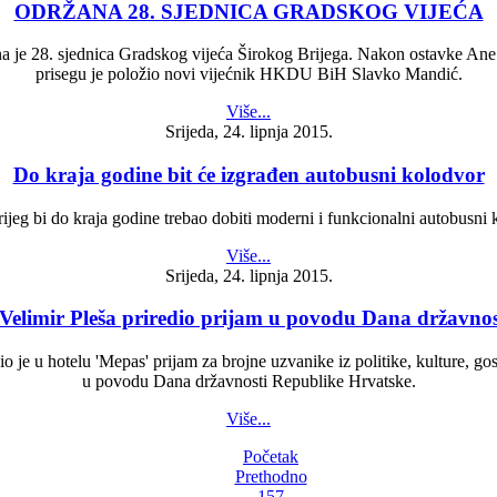
ODRŽANA 28. SJEDNICA GRADSKOG VIJEĆA
na je 28. sjednica Gradskog vijeća Širokog Brijega. Nakon ostavke A
prisegu je položio novi vijećnik HKDU BiH Slavko Mandić.
Više...
Srijeda, 24. lipnja 2015.
Do kraja godine bit će izgrađen autobusni kolodvor
rijeg bi do kraja godine trebao dobiti moderni i funkcionalni autobusni 
Više...
Srijeda, 24. lipnja 2015.
Velimir Pleša priredio prijam u povodu Dana državnos
je u hotelu 'Mepas' prijam za brojne uzvanike iz politike, kulture, gos
u povodu Dana državnosti Republike Hrvatske.
Više...
Početak
Prethodno
157