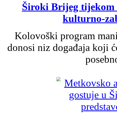
Široki Brijeg tijeko
kulturno-z
Kolovoški program manif
donosi niz događaja koji ć
posebno