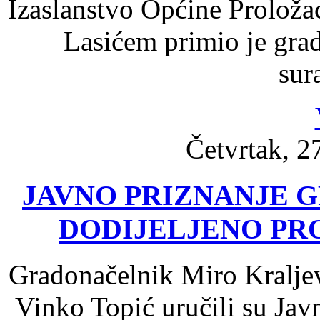
Izaslanstvo Općine Prolož
Lasićem primio je gra
sur
Četvrtak, 2
JAVNO PRIZNANJE 
DODIJELJENO PROF
Gradonačelnik Miro Kraljev
Vinko Topić uručili su Jav