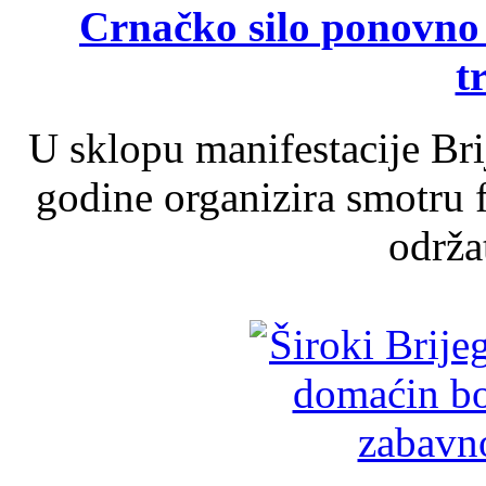
Crnačko silo ponovno o
t
U sklopu manifestacije Br
godine organizira smotru f
održat