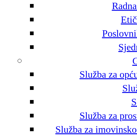
Radna 
Eti
Poslovni
Sjed
G
Služba za opću
Slu
S
Služba za pros
Služba za imovinsko-