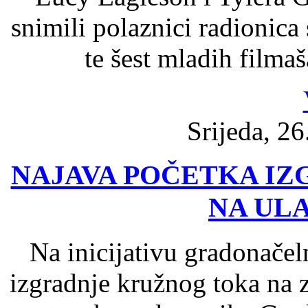
snimili polaznici radionica
te šest mladih filma
Srijeda, 2
NAJAVA POČETKA I
NA UL
Na inicijativu gradonačel
izgradnje kružnog toka na 