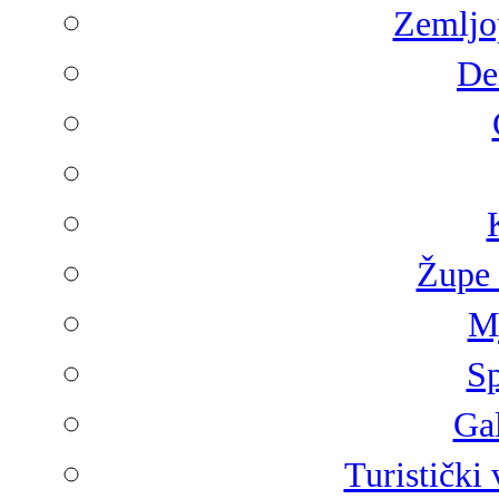
Zemljop
De
Župe 
Mj
Sp
Gal
Turistički 