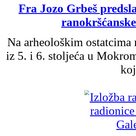
Fra Jozo Grbeš predsla
ranokršćanske
Na arheološkim ostatcima 
iz 5. i 6. stoljeća u Mokro
koj