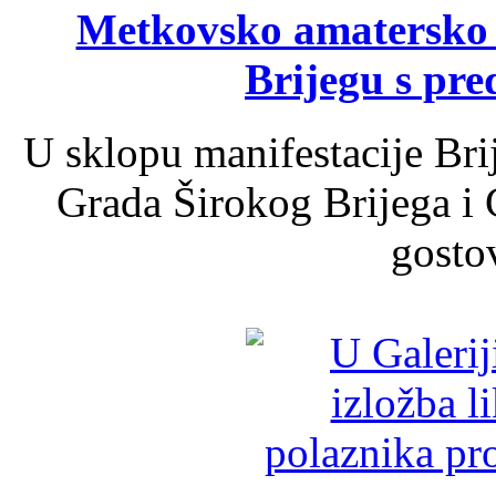
Metkovsko amatersko k
Brijegu s pr
U sklopu manifestacije Bri
Grada Širokog Brijega i 
gosto