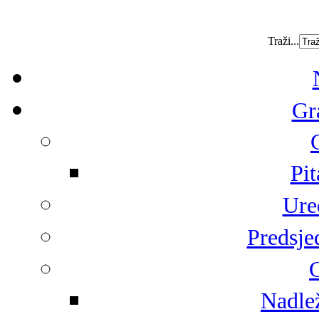
Traži...
Gr
Pit
Ure
Predsje
G
Nadlež