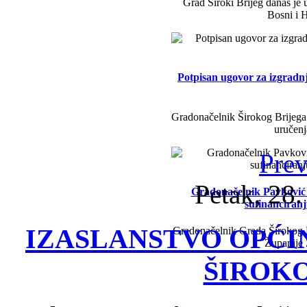
Grad Široki Brijeg danas je 
Bosni i H
Potpisan ugovor za izgradn
Gradonačelnik Širokog Brijega 
uručenj
Prev
Petak, 28
Gradonačelnik Pavković i 
sufinanciran
IZASLANSTVO OPĆI
Gradonačelnik Grada Širokog B
Županije
ŠIROK