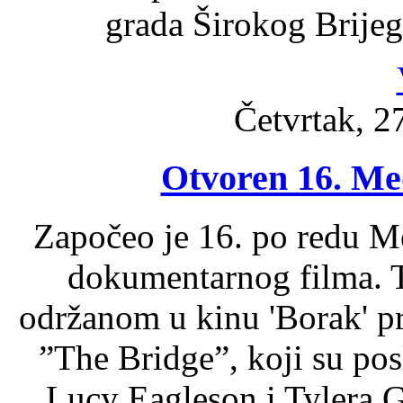
grada Širokog Brijega
Četvrtak, 2
Otvoren 16. Med
Započeo je 16. po redu Me
dokumentarnog filma. T
održanom u kinu 'Borak' pr
”The Bridge”, koji su po
Lucy Eagleson i Tylera 