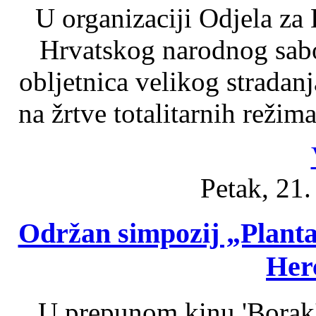
U organizaciji Odjela za 
Hrvatskog narodnog sabo
obljetnica velikog stradan
na žrtve totalitarnih reži
Petak, 21
Održan simpozij „Plantažn
Her
U prepunom kinu 'Borak'