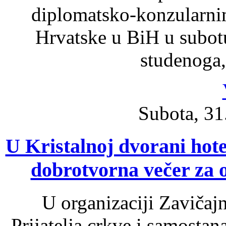
diplomatsko-konzularni
Hrvatske u BiH u subotu
studenoga,
Subota, 31
U Kristalnoj dvorani hot
dobrotvorna večer za 
U organizaciji Zavičaj
Prijatelja crkve i samosta