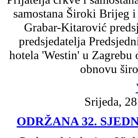
samostana Široki Brijeg 
Grabar-Kitarović preds
predsjedatelja Predsjedn
hotela 'Westin' u Zagrebu
obnovu širo
Srijeda, 28
ODRŽANA 32. SJED