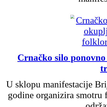
Crnačko silo ponovno o
t
U sklopu manifestacije Br
godine organizira smotru f
održat