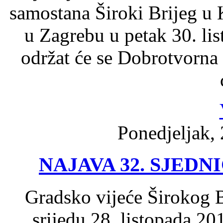
samostana Široki Brijeg u K
u Zagrebu u petak 30. li
održat će se Dobrotvorna
Ponedjeljak, 
NAJAVA 32. SJED
Gradsko vijeće Širokog B
srijedu 28. listopada 20