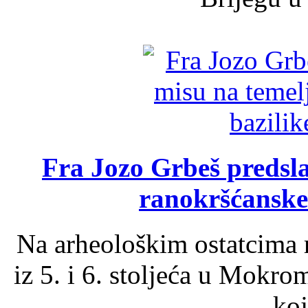
Fra Jozo Grbeš predsla
ranokršćanske
Na arheološkim ostatcima 
iz 5. i 6. stoljeća u Mokro
koj