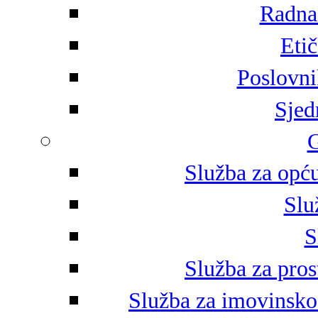
Radna 
Eti
Poslovni
Sjed
G
Služba za opću
Slu
S
Služba za pros
Služba za imovinsko-