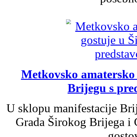
Metkovsko amatersko k
Brijegu s pr
U sklopu manifestacije Bri
Grada Širokog Brijega i 
gosto