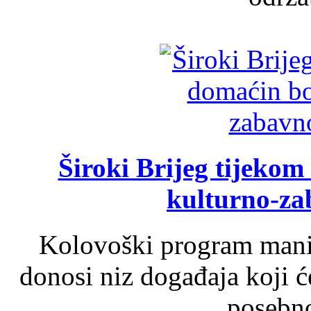
Široki Brijeg tijeko
kulturno-z
Kolovoški program manif
donosi niz događaja koji ć
posebno