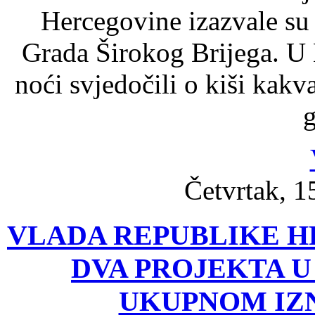
Hercegovine izazvale su
Grada Širokog Brijega. U
noći svjedočili o kiši kakv
g
Četvrtak, 1
VLADA REPUBLIKE H
DVA PROJEKTA U
UKUPNOM IZN