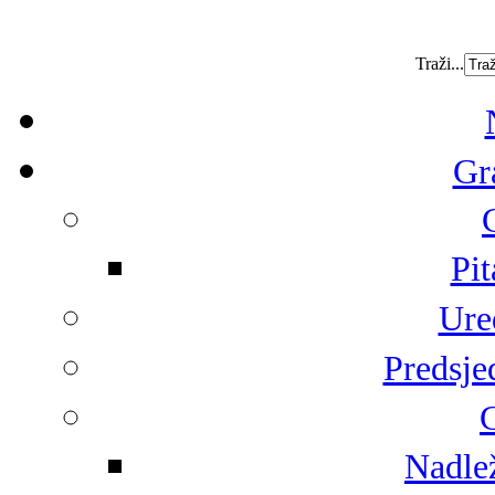
Traži...
Gr
Pit
Ure
Predsje
G
Nadlež