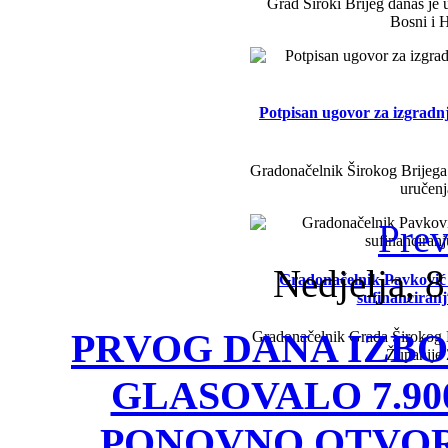
Grad Široki Brijeg danas je 
Bosni i H
Potpisan ugovor za izgradn
Gradonačelnik Širokog Brijega 
uručenj
Prev
Nedjelja, 
Gradonačelnik Pavković i 
sufinanciran
PRVOG DANA IZBO
Gradonačelnik Grada Širokog B
Županije
GLASOVALO 7.90
PONOVNO OTVORE