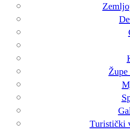
Zemljop
De
Župe 
Mj
Sp
Gal
Turistički 