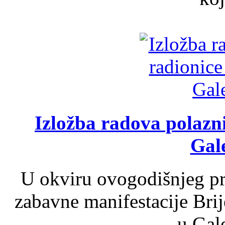
Izložba radova polazn
Gale
U okviru ovogodišnjeg pr
zabavne manifestacije Brij
u Gale