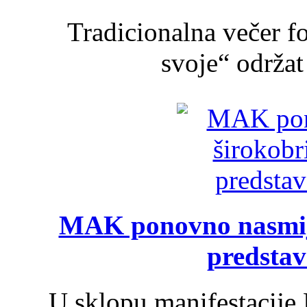
Tradicionalna večer f
svoje“ održat 
MAK ponovno nasmija
predsta
U sklopu manifestacije 