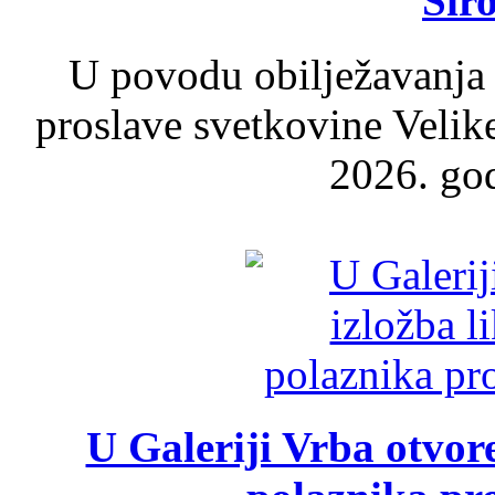
Šir
U povodu obilježavanja
proslave svetkovine Velik
2026. god
U Galeriji Vrba otvor