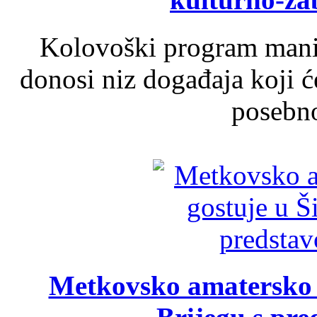
Kolovoški program manif
donosi niz događaja koji ć
posebno
Metkovsko amatersko k