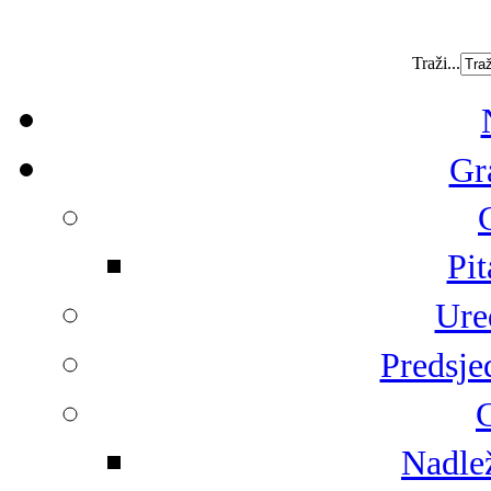
Traži...
Gr
Pit
Ure
Predsje
G
Nadlež