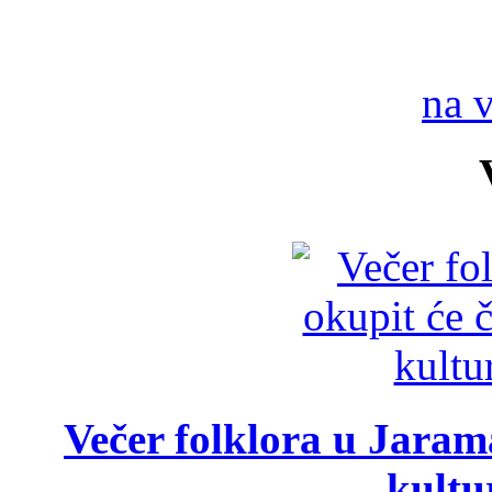
na 
Večer folklora u Jarama
kultu