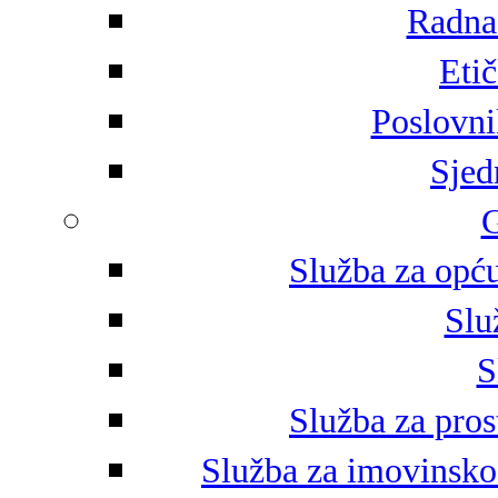
Radna 
Eti
Poslovni
Sjed
G
Služba za opću
Slu
S
Služba za pros
Služba za imovinsko-