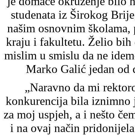
je domaće okruženje bilo n
studenata iz Širokog Brije
našim osnovnim školama, 
kraju i fakultetu. Želio bi
mislim u smislu da ne idem
Marko Galić jedan od 
„Naravno da mi rektoro
konkurencija bila iznimno j
za moj uspjeh, a i nešto če
i na ovaj način pridonijel