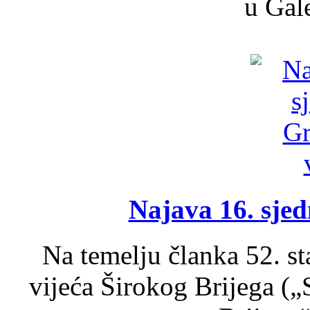
u Gale
Najava 16. sjed
Na temelju članka 52. s
vijeća Širokog Brijega (