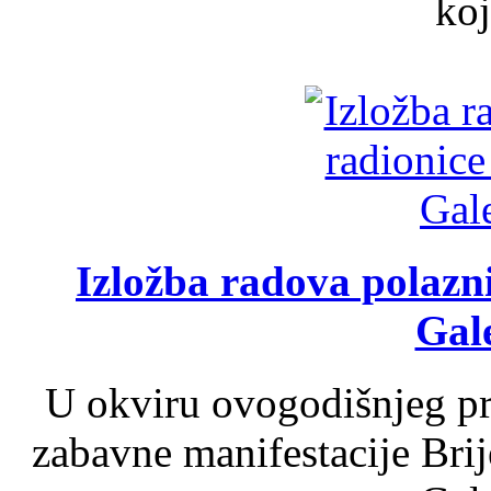
koj
Izložba radova polazn
Gale
U okviru ovogodišnjeg pr
zabavne manifestacije Brij