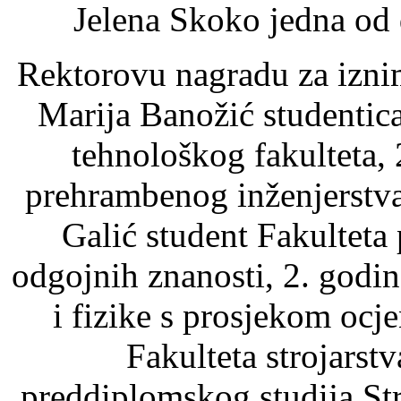
Jelena Skoko jedna od 
Rektorovu nagradu za iznim
Marija Banožić studenti
tehnološkog fakulteta,
prehrambenog inženjerstva
Galić student Fakulteta
odgojnih znanosti, 2. godi
i fizike s prosjekom ocj
Fakulteta strojarstv
preddiplomskog studija Str