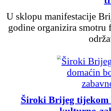
U sklopu manifestacije Br
godine organizira smotru f
održat
Široki Brijeg tijeko
kulturno-z