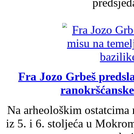
predsjed
Fra Jozo Grbeš predsla
ranokršćanske
Na arheološkim ostatcima 
iz 5. i 6. stoljeća u Mokro