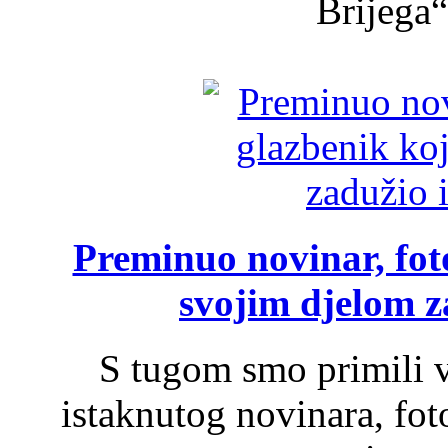
Brijega“,
Preminuo novinar, foto
svojim djelom za
S tugom smo primili v
istaknutog novinara, foto