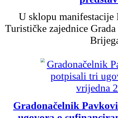
U sklopu manifestacije 
Turističke zajednice Grada
Brijega
Gradonačelnik Pavković 
ugovora o sufinancira