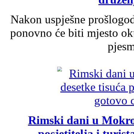
Nakon uspješne prošlogodi
ponovno će biti mjesto ok
pjesme
Rimski dani u Mokrom
posjetitelja i turist