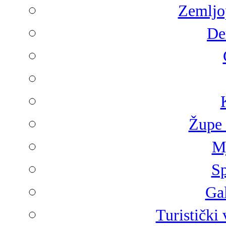
Zemljop
De
Župe 
Mj
Sp
Gal
Turistički 