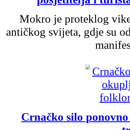
Mokro je proteklog vik
antičkog svijeta, gdje su 
manifest
Crnačko silo ponovno o
t