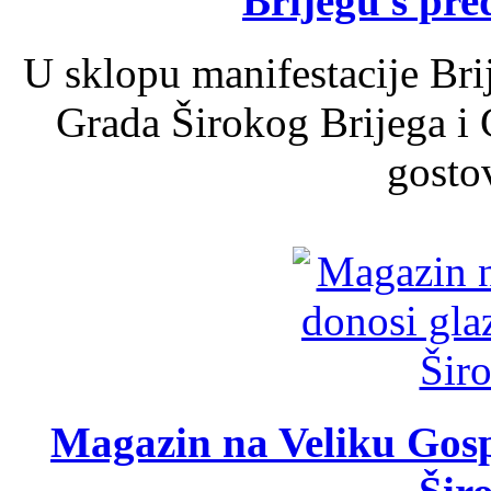
Brijegu s pr
U sklopu manifestacije Bri
Grada Širokog Brijega i 
gosto
Magazin na Veliku Gosp