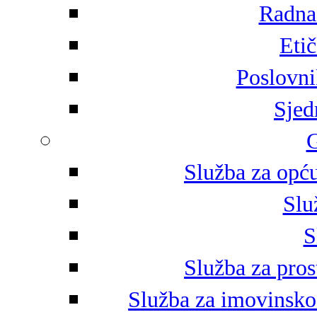
Radna 
Eti
Poslovni
Sjed
G
Služba za opću
Slu
S
Služba za pros
Služba za imovinsko-