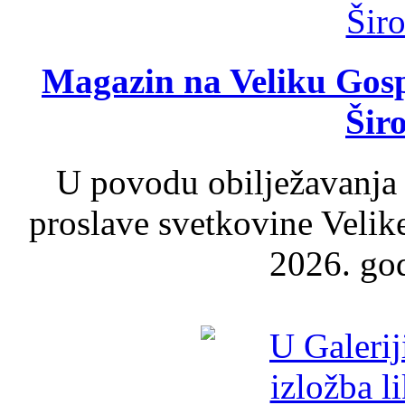
Magazin na Veliku Gosp
Šir
U povodu obilježavanja
proslave svetkovine Velik
2026. god