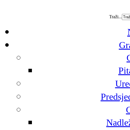
Traži...
Gr
Pit
Ure
Predsje
G
Nadlež