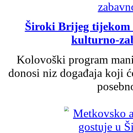
Široki Brijeg tijeko
kulturno-z
Kolovoški program manif
donosi niz događaja koji ć
posebno