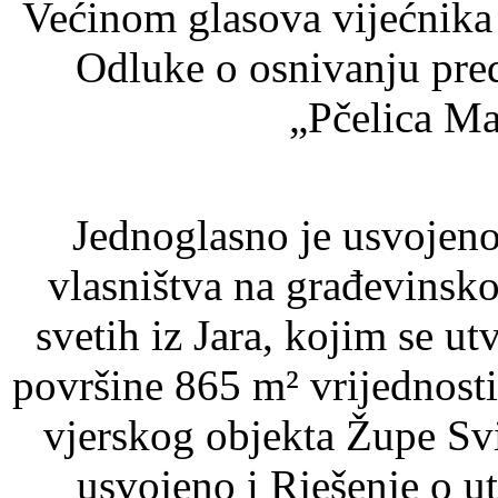
Većinom glasova vijećnika
Odluke o osnivanju pred
„Pčelica Ma
Jednoglasno je usvojeno
vlasništva na građevinsk
svetih iz Jara, kojim se ut
površine 865 m² vrijednosti
vjerskog objekta Župe Svi
usvojeno i Rješenje o u