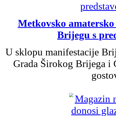
Metkovsko amatersko k
Brijegu s pr
U sklopu manifestacije Bri
Grada Širokog Brijega i 
gosto