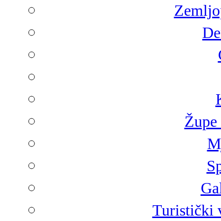
Zemljop
De
Župe 
Mj
Sp
Gal
Turistički 