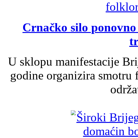
Crnačko silo ponovno o
t
U sklopu manifestacije Br
godine organizira smotru f
održat