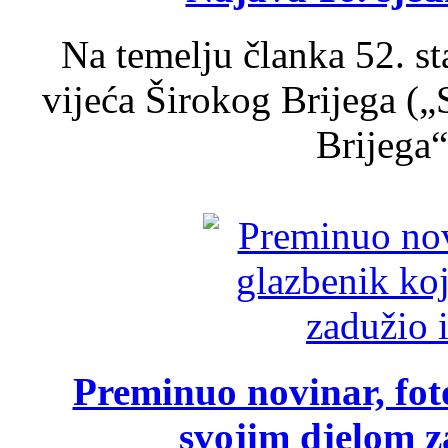
Na temelju članka 52. s
vijeća Širokog Brijega (
Brijega“,
Preminuo novinar, foto
svojim djelom za