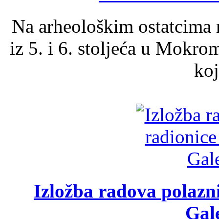
Na arheološkim ostatcima 
iz 5. i 6. stoljeća u Mokro
koj
Izložba radova polazn
Gale