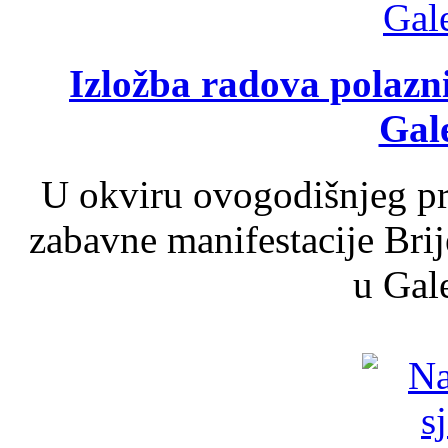
Izložba radova polazn
Gale
U okviru ovogodišnjeg pr
zabavne manifestacije Brij
u Gale