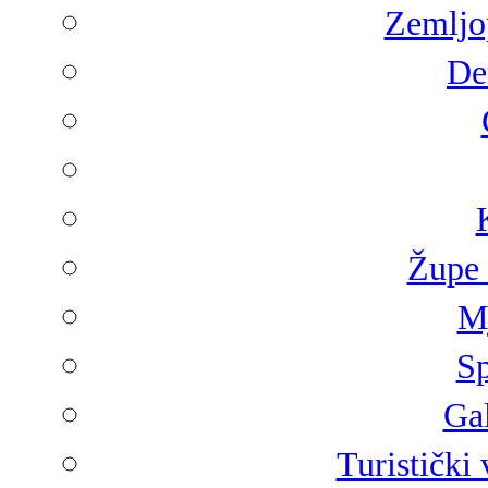
Zemljop
De
Župe 
Mj
Sp
Gal
Turistički 