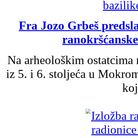
Fra Jozo Grbeš predsla
ranokršćanske
Na arheološkim ostatcima 
iz 5. i 6. stoljeća u Mokro
koj