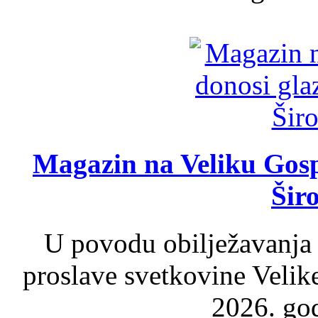
Magazin na Veliku Gosp
Šir
U povodu obilježavanja
proslave svetkovine Velik
2026. god