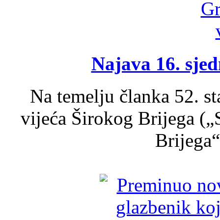
Najava 16. sjed
Na temelju članka 52. s
vijeća Širokog Brijega (
Brijega“,