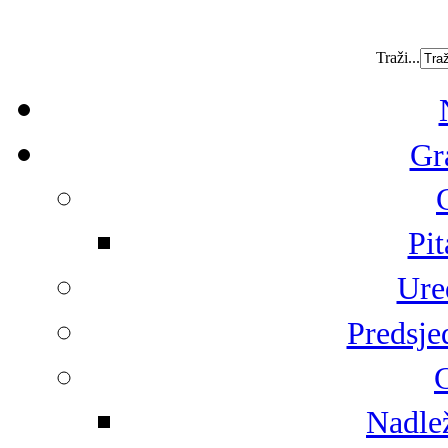
Traži...
Gr
Pit
Ure
Predsje
G
Nadlež