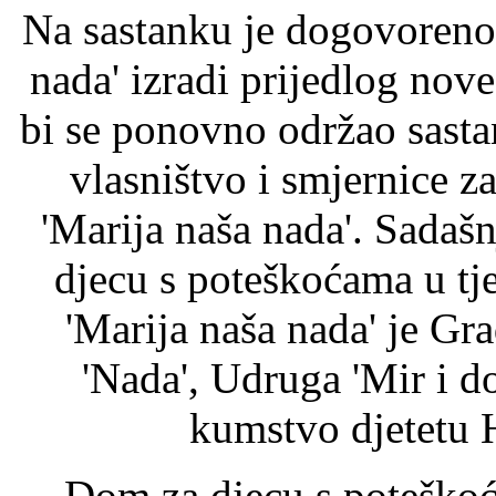
Na sastanku je dogovoreno
nada' izradi prijedlog nov
bi se ponovno održao sastan
vlasništvo i smjernice 
'Marija naša nada'. Sadaš
djecu s poteškoćama u tj
'Marija naša nada' je Gra
'Nada', Udruga 'Mir i d
kumstvo djetetu 
Dom za djecu s poteškoć