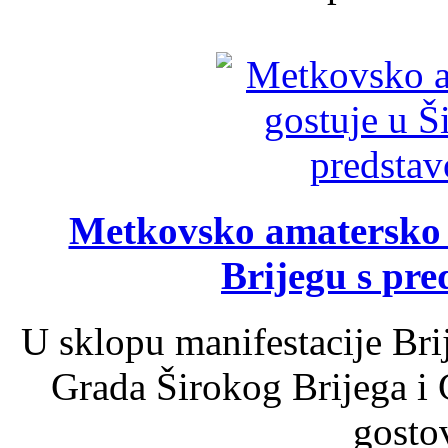
Metkovsko amatersko k
Brijegu s pr
U sklopu manifestacije Bri
Grada Širokog Brijega i 
gosto