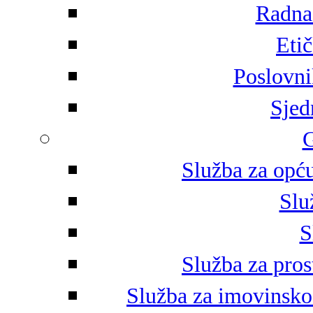
Radna 
Eti
Poslovni
Sjed
G
Služba za opću
Slu
S
Služba za pros
Služba za imovinsko-