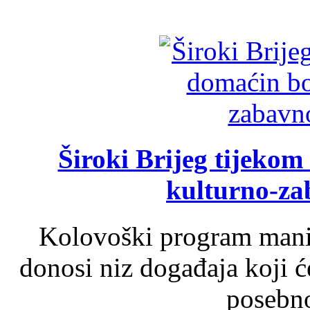
Široki Brijeg tijeko
kulturno-z
Kolovoški program manif
donosi niz događaja koji ć
posebno