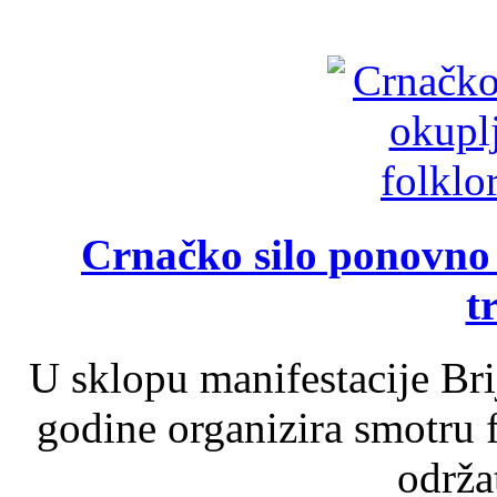
Crnačko silo ponovno o
t
U sklopu manifestacije Br
godine organizira smotru f
održat