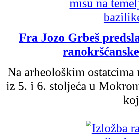
Fra Jozo Grbeš predsla
ranokršćanske
Na arheološkim ostatcima 
iz 5. i 6. stoljeća u Mokro
koj