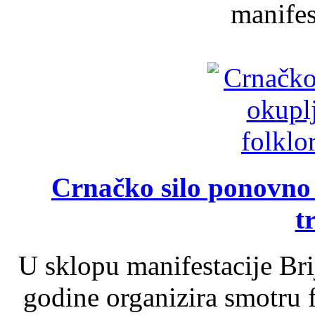
manifest
Crnačko silo ponovno o
t
U sklopu manifestacije Br
godine organizira smotru f