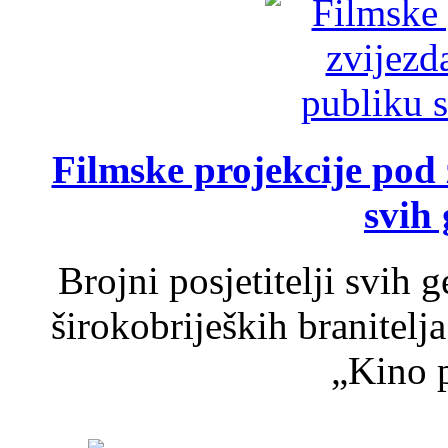
Filmske projekcije pod
svih 
Brojni posjetitelji svih 
širokobrijeških branitel
„Kino p