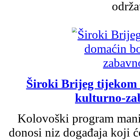
održat
Široki Brijeg tijeko
kulturno-z
Kolovoški program manif
donosi niz događaja koji ć