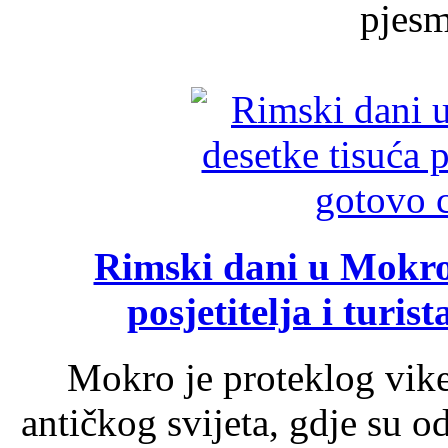
pjesme
Rimski dani u Mokrom
posjetitelja i turist
Mokro je proteklog vik
antičkog svijeta, gdje su 