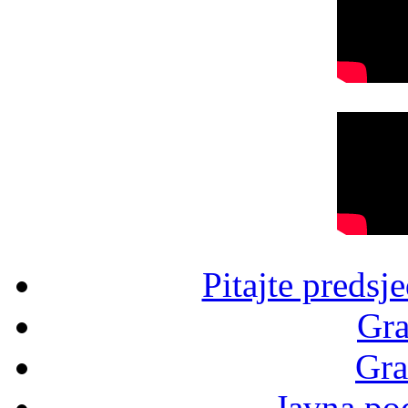
Pitajte predsj
Gra
Gra
Javna po