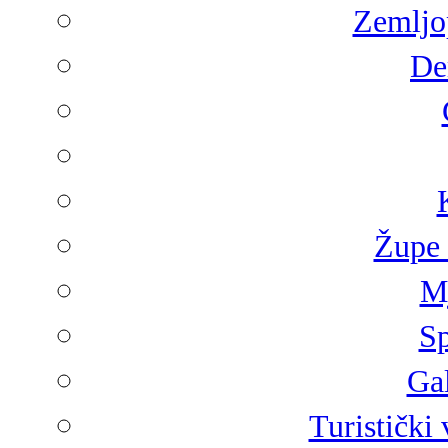
Zemljop
De
Župe 
Mj
Sp
Gal
Turistički 