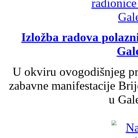
Izložba radova polazn
Gale
U okviru ovogodišnjeg pr
zabavne manifestacije Brij
u Gale