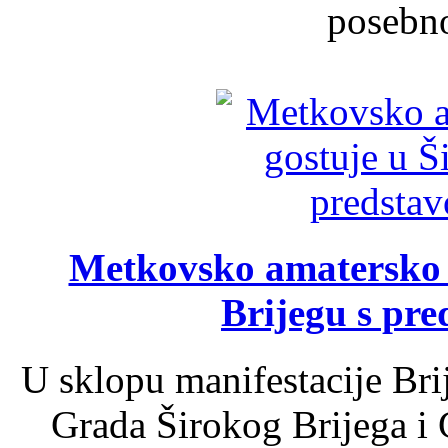
posebno
Metkovsko amatersko k
Brijegu s pr
U sklopu manifestacije Bri
Grada Širokog Brijega i 