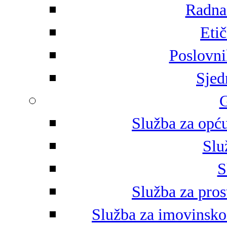
Radna 
Eti
Poslovni
Sjed
G
Služba za opću
Slu
S
Služba za pros
Služba za imovinsko-