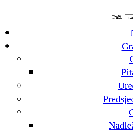
Traži...
Gr
Pit
Ure
Predsje
G
Nadlež