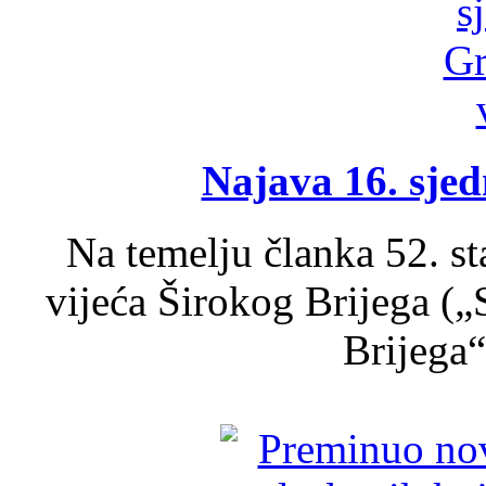
Najava 16. sjed
Na temelju članka 52. s
vijeća Širokog Brijega (
Brijega“,