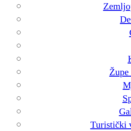
Zemljop
De
Župe 
Mj
Sp
Gal
Turistički 