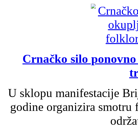
Crnačko silo ponovno o
t
U sklopu manifestacije Br
godine organizira smotru f
održat