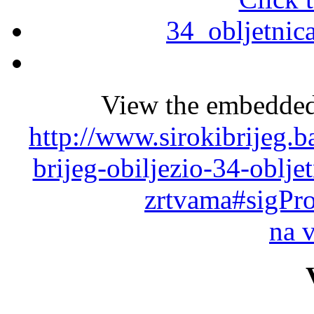
View the embedded 
http://www.sirokibrijeg.b
brijeg-obiljezio-34-oblje
zrtvama#sigPr
na 