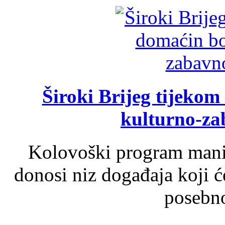
Široki Brijeg tijeko
kulturno-z
Kolovoški program manif
donosi niz događaja koji ć
posebno