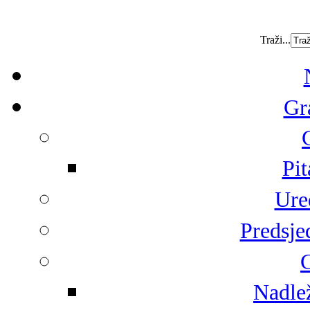
Traži...
Gr
Pit
Ure
Predsje
G
Nadlež