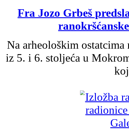
Fra Jozo Grbeš predsla
ranokršćanske
Na arheološkim ostatcima 
iz 5. i 6. stoljeća u Mokro
koj