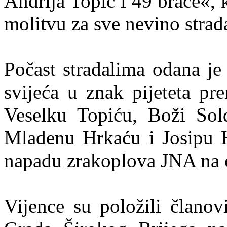
Andrija Topić i 49 braće«, k
molitvu za sve nevino strad
Počast stradalima odana je
svijeća u znak pijeteta pr
Veselku Topiću, Boži Sol
Mladenu Hrkaću i Josipu Hr
napadu zrakoplova JNA na ci
Vijence su položili članovi