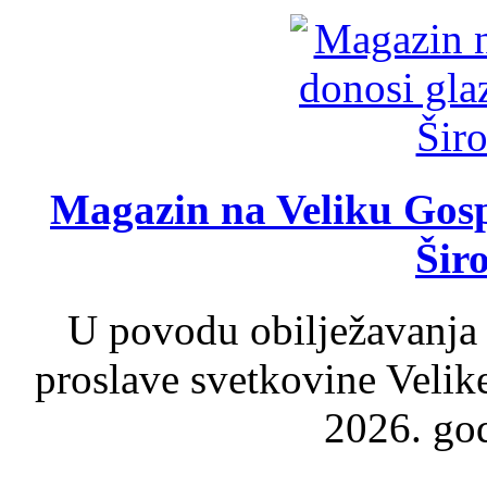
Magazin na Veliku Gosp
Šir
U povodu obilježavanja
proslave svetkovine Velik
2026. god