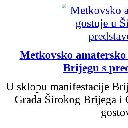
Metkovsko amatersko k
Brijegu s pr
U sklopu manifestacije Bri
Grada Širokog Brijega i 
gosto