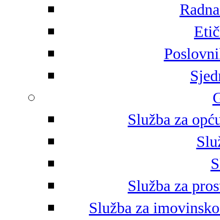
Radna 
Eti
Poslovni
Sjed
G
Služba za opću
Slu
S
Služba za pros
Služba za imovinsko-